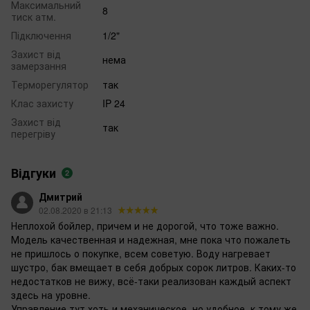
Максимальний
8
тиск атм.
Підключення
1/2"
Захист від
нема
замерзання
Терморегулятор
так
Клас захисту
IP 24
Захист від
так
перегріву
Відгуки
2
Дмитрий
02.08.2020 в 21:13
Неплохой бойлер, причем и не дорогой, что тоже важно.
Модель качественная и надежная, мне пока что пожалеть
не пришлось о покупке, всем советую. Воду нагревает
шустро, бак вмещает в себя добрых сорок литров. Каких-то
недостатков не вижу, всё-таки реализован каждый аспект
здесь на уровне.
Управление тут хоть и механическое, но удобное, к тому же