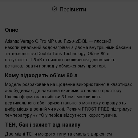
Порівняти
Опис
Atlantic Vertigo O'Pro MP 080 F220-2E-BL — плоский
накопичувальний водонагрівач з двома внутрішніми баками
та технологією Double Tank Technology. Об’єм 80 л,
потужність 1,5 кВт і нижнє підключення дозволяють
встановлювати прилад у обмеженому просторі.
Кому підходить об'єм 80 л
Модель розрахована на щоденне використання в квартирах
або будинках, де важлива економія стінового простору.
Плоска форма завглибшки 31 см і можливість
вертикального або горизонтального монтажу спрощують
вибір місця в ванній чи кухні. Режим FROST FREE підтримує
температуру +7 °C у період відсутності користувачів.
ТЕН, бак і захист від накипу
Два мідні ТЕНи мокрого типу та емаль з цирконієм