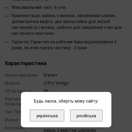
Максимальний тиск: 8 атм
Комплектація: кабель з вилкою, запобіжний клапан,
діелектрична муфта, два кронштейна для легкой
настенной установки, шаблон для сверления стен для
настенного монтажа
Гарантія: Гарантия на рабочие баки водонагрівача 5
років, на електричну частину - 2 роки
Характеристики
Країна виробник
Єгипет
Модель
O'Pro Vertigo
Об'єм бака, л
80
Фактичний
Будь ласка, оберіть мову сайту:
80
об'єм бака, л
Тип ТЕНа
мокрий
українська
російська
Форма
прямокутна
Внутрішнє
емаль з вмістом цирконію