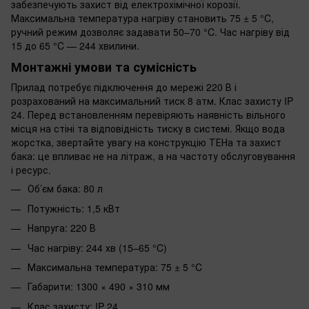
забезпечують захист від електрохімічної корозії.
Максимальна температура нагріву становить 75 ± 5 °C,
ручний режим дозволяє задавати 50–70 °C. Час нагріву від
15 до 65 °C — 244 хвилини.
Монтажні умови та сумісність
Прилад потребує підключення до мережі 220 В і
розрахований на максимальний тиск 8 атм. Клас захисту IP
24. Перед встановленням перевіряють наявність вільного
місця на стіні та відповідність тиску в системі. Якщо вода
жорстка, звертайте увагу на конструкцію ТЕНа та захист
бака: це впливає не на літраж, а на частоту обслуговування
і ресурс.
Об’єм бака: 80 л
Потужність: 1,5 кВт
Напруга: 220 В
Час нагріву: 244 хв (15–65 °C)
Максимальна температура: 75 ± 5 °C
Габарити: 1300 × 490 × 310 мм
Клас захисту: IP 24