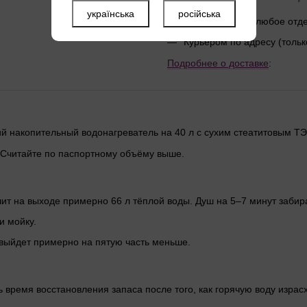
українська
російська
Новой почтой в любое от
Курьером по адресу (тольк
Подробнее о доставке
:
оский накопительный водонагреватель на 40 л с сухим стеатитовым Т
. Считайте по паспортному объёму выше.
чит на выходе примерно 66 л тёплой воды. Душ на 5–7 минут забира
и мойку.
 выйдет примерно на пятую часть меньше.
ть время восстановления запаса после того, как горячую воду изра