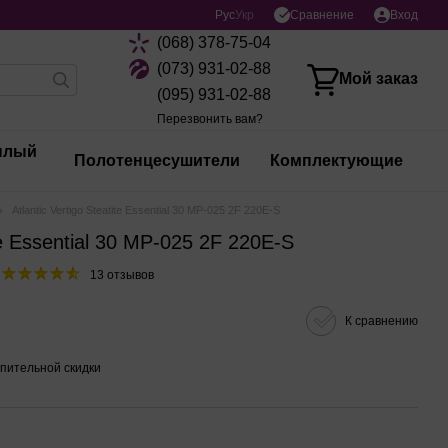
Сравнение
Рус
Укр
Вход
(068) 378-75-04
(073) 931-02-88
Мой заказ
(095) 931-02-88
Перезвонить вам?
плый
Полотенцесушители
Комплектующие
Atlantic Vertigo Steatite Essential 30 MP-025 2F 220E-S
ite Essential 30 MP-025 2F 220E-S
13 отзывов
К сравнению
пительной скидки