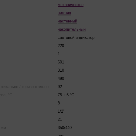
механическое
нижняя
настенный
накопительный
световой индикатор
220
1
601
310
490
ертикально / горизонтально
92
ва, °С
75 ± 5 °C
8
1/2"
21
 мм
350/440
нет