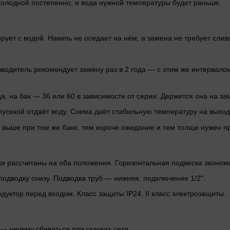
 холодной постепенно, и вода нужной температуры будет раньше.
ует с водой. Накипь не оседает на нём, а замена не требует слива
водитель рекомендует замену раз в 2 года — с этим же интервалом
а, на бак — 36 или 60 в зависимости от серии. Держится она на зам
ыпускной отдаёт воду. Схема даёт стабильную температуру на выхо
а выше при том же баке, тем короче ожидание и тем толще нужен п
 рассчитаны на оба положения. Горизонтальная подвеска экономи
подводку снизу. Подводка труб — нижняя, подключение 1/2".
уктор перед входом. Класс защиты IP24, II класс электрозащиты.
— нечему сбиваться при скачках сети.