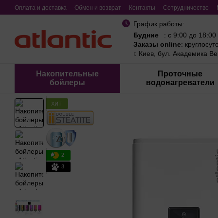
Перейти к основному контенту
Оплата и доставка
Обмен и возврат
Контакты
Сотрудничество
График работы:
Будние
: с 9:00 до 18:00
Заказы online
: круглосут
г. Киев, бул. Академика В
Накопительные
Проточные
бойлеры
водонагреватели
ХИТ
2
3