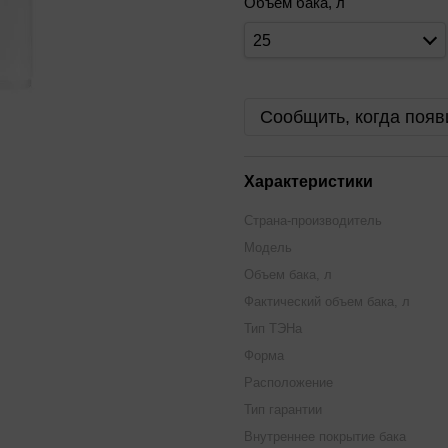
Объем бака, л
25
Сообщить, когда появ
Характеристики
Страна-производитель
Модель
Объем бака, л
Фактический объем бака, л
Тип ТЭНа
Форма
Расположение
Тип гарантии
Внутреннее покрытие бака