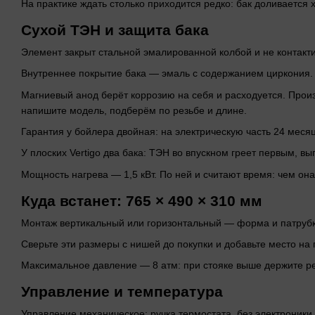
На практике ждать столько приходится редко: бак доливается
Сухой ТЭН и защита бака
Элемент закрыт стальной эмалированной колбой и не контактир
Внутреннее покрытие бака — эмаль с содержанием циркония.
Магниевый анод берёт коррозию на себя и расходуется. Произ
напишите модель, подберём по резьбе и длине.
Гарантия у бойлера двойная: на электрическую часть 24 месяц
У плоских Vertigo два бака: ТЭН во впускном греет первым, в
Мощность нагрева — 1,5 кВт. По ней и считают время: чем он
Куда встанет: 765 × 490 × 310 мм
Монтаж вертикальный или горизонтальный — форма и патрубки
Сверьте эти размеры с нишей до покупки и добавьте место на 
Максимальное давление — 8 атм: при стояке выше держите ред
Управление и температура
Управление механическое: ручка термостата, без электроники 