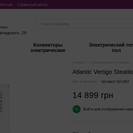
Монтаж
Сервисный центр
очно
ернадского, 26
Конвекторы
Электрический те
электрические
пол
Главная
Накопительные бойлеры
Atlantic Vertigo Steat
Нет в наличии
Артикул: 821462
14 899 грн
Войти
для отображения нако
%