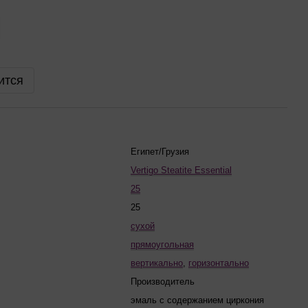
ится
Египет/Грузия
Vertigo Steatite Essential
25
25
сухой
прямоугольная
вертикально
,
горизонтально
Производитель
эмаль с содержанием циркония