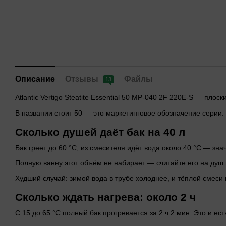
Описание
Отзывы
Файлы
13
Atlantic Vertigo Steatite Essential 50 MP-040 2F 220E-S — пл
В названии стоит 50 — это маркетинговое обозначение серии
Сколько душей даёт бак на 40 л
Бак греет до 60 °C, из смесителя идёт вода около 40 °C — зна
Полную ванну этот объём не набирает — считайте его на душ 
Худший случай: зимой вода в трубе холоднее, и тёплой смеси
Сколько ждать нагрева: около 2 ч
С 15 до 65 °C полный бак прогревается за 2 ч 2 мин. Это и ес