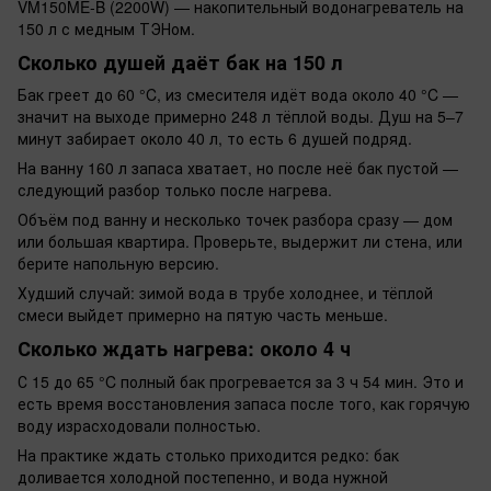
VM150ME-B (2200W) — накопительный водонагреватель на
150 л с медным ТЭНом.
Сколько душей даёт бак на 150 л
Бак греет до 60 °C, из смесителя идёт вода около 40 °C —
значит на выходе примерно 248 л тёплой воды. Душ на 5–7
минут забирает около 40 л, то есть 6 душей подряд.
На ванну 160 л запаса хватает, но после неё бак пустой —
следующий разбор только после нагрева.
Объём под ванну и несколько точек разбора сразу — дом
или большая квартира. Проверьте, выдержит ли стена, или
берите напольную версию.
Худший случай: зимой вода в трубе холоднее, и тёплой
смеси выйдет примерно на пятую часть меньше.
Сколько ждать нагрева: около 4 ч
С 15 до 65 °C полный бак прогревается за 3 ч 54 мин. Это и
есть время восстановления запаса после того, как горячую
воду израсходовали полностью.
На практике ждать столько приходится редко: бак
доливается холодной постепенно, и вода нужной