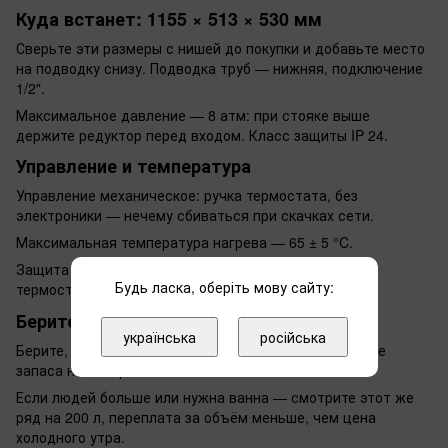
Куда встанет: 1155 × 513 × 530 мм
Сверьте эти размеры с нишей до покупки и добавьте место
на подводку снизу. Подводка труб — нижняя, подключение
1/2".
Максимальное давление — 8 атм: при стояке выше
держите редуктор перед входом. Класс защиты IP 24.
Управление и температура
Управление механическое: ручка термостата, без
электроники — нечему сбиваться при скачках сети.
Максимальная температура нагрева — 65 ± 5 °C.
Защита от перегрева отключает ТЭН при отказе
Будь ласка, оберіть мову сайту:
термостата.
Берите, если
українська
російська
Берите, если вас трое и больше и посчитанного выше
запаса на вечер вам хватает.
Если людей больше или нужна ванна — смотрите этот же
ряд на 200 л, переплата за объём меньше, чем цена
холодного утра.