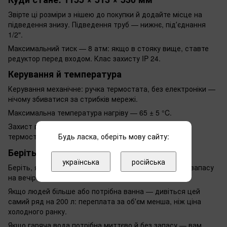
Звірте ці розміри з нішею до покупки й додайте місце на
підведення знизу. Підведення труб — нижнє, підʼєднання
1/2".
Максимальний тиск — 8 атм: якщо в стояку вище, ставте
редуктор перед входом. Клас захисту IP 24.
Керування й температура
Керування механічне: ручка термостата, без електроніки —
нічому збиватися за стрибків мережі.
Максимальна температура нагріву — 65 ± 5 °C.
Захист від перегріву вимикає ТЕН у разі відмови
Будь ласка, оберіть мову сайту:
термостата.
Беріть, якщо
українська
російська
Беріть, якщо вас троє й більше і порахованого вище запасу
на вечір вам вистачає.
Якщо людей більше або потрібна ванна — дивіться цей
самий ряд на 200 л: переплата за обʼєм менша, ніж ціна
холодного ранку.
Якщо гаряча вода потрібна миттєво й без запасу — вам