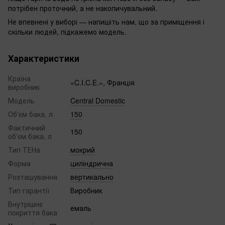
потрібен проточний, а не накопичувальний.
Не впевнені у виборі — напишіть нам, що за приміщення і
скільки людей, підкажемо модель.
Характеристики
Країна
«C.I.C.E.», Франція
виробник
Модель
Central Domestic
Об'єм бака, л
150
Фактичний
150
об'єм бака, л
Тип ТЕНа
мокрий
Форма
циліндрична
Розташування
вертикально
Тип гарантії
Виробник
Внутрішнє
емаль
покриття бака