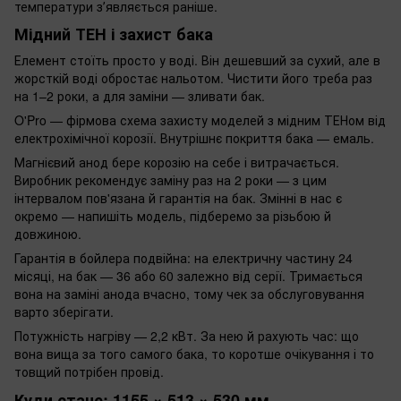
температури зʼявляється раніше.
Мідний ТЕН і захист бака
Елемент стоїть просто у воді. Він дешевший за сухий, але в
жорсткій воді обростає нальотом. Чистити його треба раз
на 1–2 роки, а для заміни — зливати бак.
O'Pro — фірмова схема захисту моделей з мідним ТЕНом від
електрохімічної корозії. Внутрішнє покриття бака — емаль.
Магнієвий анод бере корозію на себе і витрачається.
Виробник рекомендує заміну раз на 2 роки — з цим
інтервалом пов'язана й гарантія на бак. Змінні в нас є
окремо — напишіть модель, підберемо за різьбою й
довжиною.
Гарантія в бойлера подвійна: на електричну частину 24
місяці, на бак — 36 або 60 залежно від серії. Тримається
вона на заміні анода вчасно, тому чек за обслуговування
варто зберігати.
Потужність нагріву — 2,2 кВт. За нею й рахують час: що
вона вища за того самого бака, то коротше очікування і то
товщий потрібен провід.
Куди стане: 1155 × 513 × 530 мм