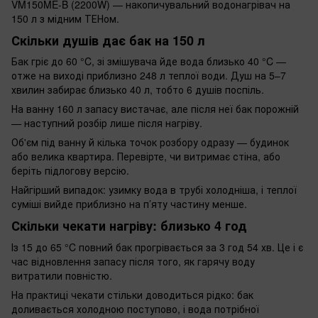
VM150ME-B (2200W) — накопичувальний водонагрівач на
150 л з мідним ТЕНом.
Скільки душів дає бак на 150 л
Бак гріє до 60 °C, зі змішувача йде вода близько 40 °C —
отже на виході приблизно 248 л теплої води. Душ на 5–7
хвилин забирає близько 40 л, тобто 6 душів поспіль.
На ванну 160 л запасу вистачає, але після неї бак порожній
— наступний розбір лише після нагріву.
Об'єм під ванну й кілька точок розбору одразу — будинок
або велика квартира. Перевірте, чи витримає стіна, або
беріть підлогову версію.
Найгірший випадок: узимку вода в трубі холодніша, і теплої
суміші вийде приблизно на п’яту частину менше.
Скільки чекати нагріву: близько 4 год
Із 15 до 65 °C повний бак прогрівається за 3 год 54 хв. Це і є
час відновлення запасу після того, як гарячу воду
витратили повністю.
На практиці чекати стільки доводиться рідко: бак
доливається холодною поступово, і вода потрібної