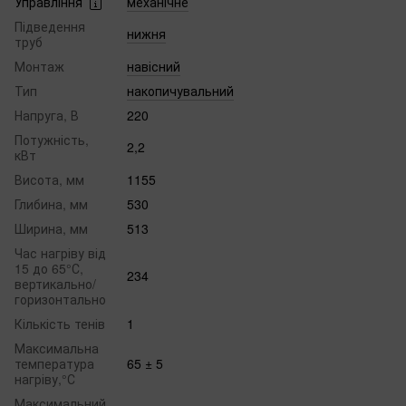
Управління
механічне
Підведення
нижня
труб
Монтаж
навісний
Тип
накопичувальний
Напруга, В
220
Потужність,
2,2
кВт
Висота, мм
1155
Глибина, мм
530
Ширина, мм
513
Час нагріву від
15 до 65°С,
234
вертикально/
горизонтально
Кількість тенів
1
Максимальна
температура
65 ± 5
нагріву,°С
Максимальний