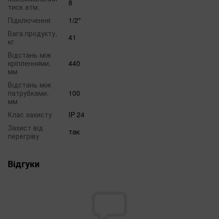
8
тиск атм.
Підключення
1/2"
Вага продукту,
41
кг
Відстань між
кріпленнями,
440
мм
Відстань між
патрубками,
100
мм
Клас захисту
IP 24
Захист від
так
перегріву
Відгуки