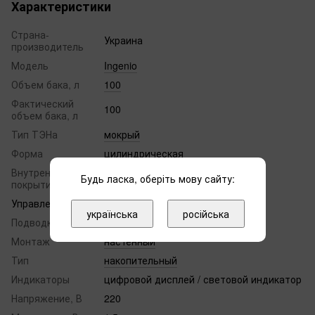
Характеристики
Страна-
Украина
производитель
Модель
Ingenio
Объем бака, л
100
Фактический
100
объем бака, л
Тип ТЭНа
мокрый
Форма
цилиндрическая
Внутреннее
эмаль с содержанием циркония
Будь ласка, оберіть мову сайту:
покрытие бака
Управление
электронное
українська
російська
Подводка труб
нижняя
Монтаж
настенный
Тип
накопительный
Индикаторы
цифровой дисплей / световой индикатор
Напряжение, В
220