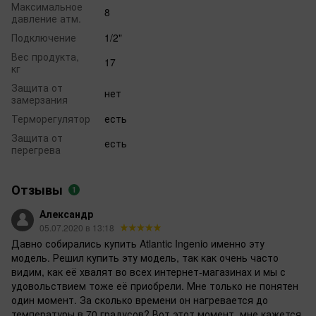
Максимальное
8
давление атм.
Подключение
1/2"
Вес продукта,
17
кг
Защита от
нет
замерзания
Терморегулятор
есть
Защита от
есть
перегрева
Отзывы
1
Александр
05.07.2020 в 13:18
Давно собирались купить Atlantic Ingenio именно эту
модель. Решил купить эту модель, так как очень часто
видим, как её хвалят во всех интернет-магазинах и мы с
удовольствием тоже её приобрели. Мне только не понятен
один момент. За сколько времени он нагревается до
температуры в 70 градусов? Вот этот момент, мне кажется,