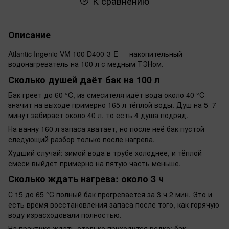
К сравнению
Описание
Atlantic Ingenio VM 100 D400-3-E — накопительный
водонагреватель на 100 л с медным ТЭНом.
Сколько душей даёт бак на 100 л
Бак греет до 60 °C, из смесителя идёт вода около 40 °C —
значит на выходе примерно 165 л тёплой воды. Душ на 5–7
минут забирает около 40 л, то есть 4 душа подряд.
На ванну 160 л запаса хватает, но после неё бак пустой —
следующий разбор только после нагрева.
Худший случай: зимой вода в трубе холоднее, и тёплой
смеси выйдет примерно на пятую часть меньше.
Сколько ждать нагрева: около 3 ч
С 15 до 65 °C полный бак прогревается за 3 ч 2 мин. Это и
есть время восстановления запаса после того, как горячую
воду израсходовали полностью.
На практике ждать столько приходится редко: бак