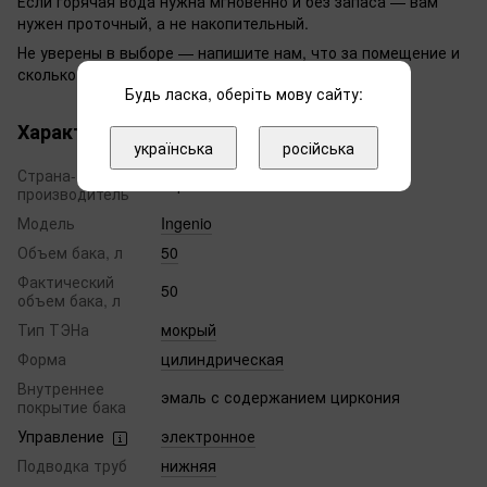
Если горячая вода нужна мгновенно и без запаса — вам
нужен проточный, а не накопительный.
Не уверены в выборе — напишите нам, что за помещение и
сколько человек, подскажем модель.
Будь ласка, оберіть мову сайту:
Характеристики
українська
російська
Страна-
Украина
производитель
Модель
Ingenio
Объем бака, л
50
Фактический
50
объем бака, л
Тип ТЭНа
мокрый
Форма
цилиндрическая
Внутреннее
эмаль с содержанием циркония
покрытие бака
Управление
электронное
Подводка труб
нижняя