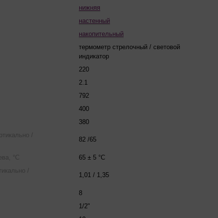
нижняя
настенный
накопительный
термометр стрелочный / световой
индикатор
220
2.1
792
400
380
ртикально /
82 /65
ва, °С
65 ± 5 °C
тикально /
1,01 / 1,35
8
1/2"