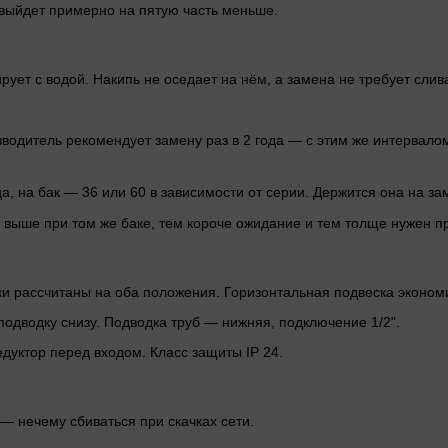
 выйдет примерно на пятую часть меньше.
ует с водой. Накипь не оседает на нём, а замена не требует слива
водитель рекомендует замену раз в 2 года — с этим же интервалом
а, на бак — 36 или 60 в зависимости от серии. Держится она на зам
а выше при том же баке, тем короче ожидание и тем толще нужен п
 рассчитаны на оба положения. Горизонтальная подвеска экономи
подводку снизу. Подводка труб — нижняя, подключение 1/2".
дуктор перед входом. Класс защиты IP 24.
— нечему сбиваться при скачках сети.