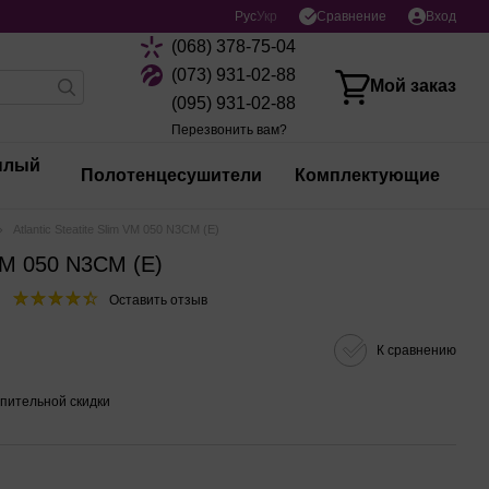
Сравнение
Рус
Укр
Вход
(068) 378-75-04
(073) 931-02-88
Мой заказ
(095) 931-02-88
Перезвонить вам?
плый
Полотенцесушители
Комплектующие
Atlantic Steatitе Slim VM 050 N3CM (E)
m VM 050 N3CM (E)
Оставить отзыв
К сравнению
пительной скидки