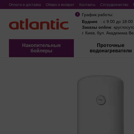
Перейти к основному контенту
Оплата и доставка
Обмен и возврат
Контакты
Сотрудничество
График работы:
Будние
: с 9:00 до 18:00
Заказы online
: круглосут
г. Киев, бул. Академика В
Накопительные
Проточные
бойлеры
водонагреватели