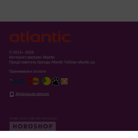
© 2014—2026
Интернет магазин Atlantic
Представитель бренда Atlantic Гейзер atlantic.ua
Принимаем к оплате
Мобильная версия
Online store built with Horoshop