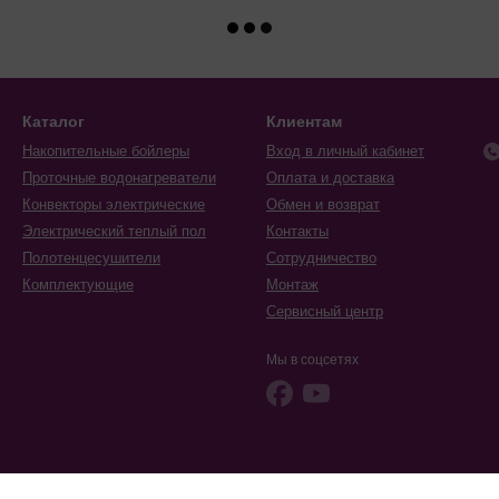
Каталог
Клиентам
Накопительные бойлеры
Вход в личный кабинет
Проточные водонагреватели
Оплата и доставка
Конвекторы электрические
Обмен и возврат
Электрический теплый пол
Контакты
Полотенцесушители
Сотрудничество
Комплектующие
Монтаж
Сервисный центр
Мы в соцсетях