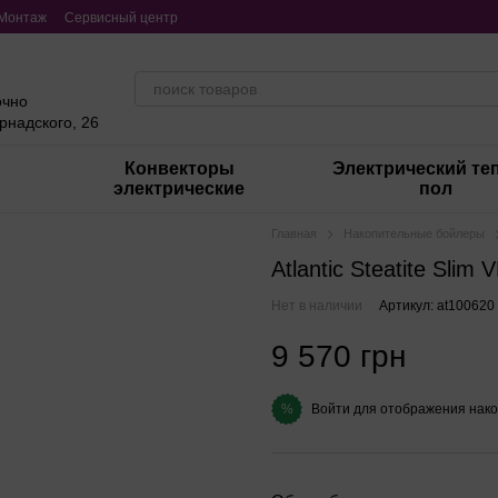
Монтаж
Сервисный центр
очно
ернадского, 26
Конвекторы
Электрический те
электрические
пол
Главная
Накопительные бойлеры
Atlantic Steatitе Sli
Нет в наличии
Артикул: at100620
9 570 грн
Войти
для отображения нако
%