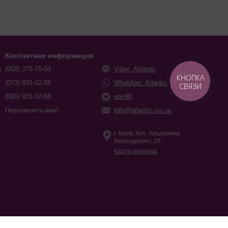
Контактная информация
(068) 378-75-04
Viber: Atlantic
КНОПКА
(073) 931-02-88
WhatApp: Atlantic
СВЯЗИ
(095) 931-02-88
epv90
info@atlantic.co.ua
Перезвонить вам?
г. Киев, бул. Академика
Вернадского, 26
Карта проезда