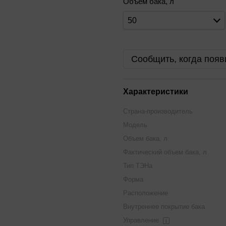
Объем бака, л
50
Сообщить, когда появ
Характеристики
Страна-производитель
Модель
Объем бака, л
Фактический объем бака, л
Тип ТЭНа
Форма
Расположение
Внутреннее покрытие бака
Управление