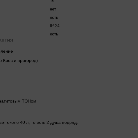
19
нет
есть
IP 24
есть
антия
деление
о Киев и пригород)
стеатитовым ТЭНом.
ет около 40 л, то есть 2 душа подряд.