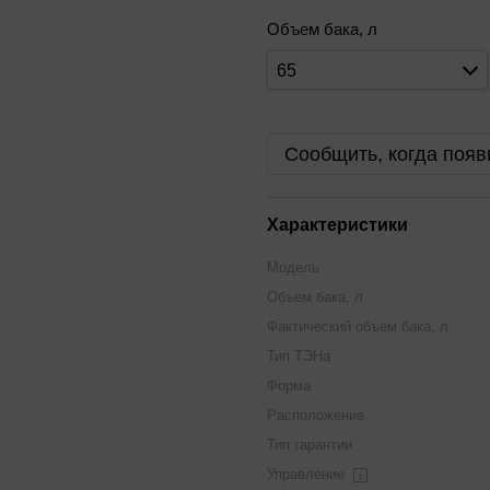
Объем бака, л
65
Сообщить, когда появ
Характеристики
Модель
Объем бака, л
Фактический объем бака, л
Тип ТЭНа
Форма
Расположение
Тип гарантии
Управление