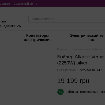
Монтаж
Сервисный центр
очно
ернадского, 26
Конвекторы
Электрический те
электрические
пол
Главная
Накопительные бойлеры
Бойлер Atlantic Vert
(2250W) silver
Нет в наличии
Артикул: 841417
19 199 грн
Войти
для отображения нако
%