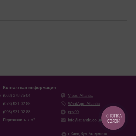
Контактная информация
(068) 378-75-04
Viber: Atlantic
(073) 931-02-88
WhatApp: Atlantic
(095) 931-02-88
epv90
КНОПКА
info@atlantic.co.ua
Перезвонить вам?
СВЯЗИ
г. Киев, бул. Академика