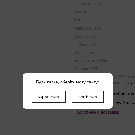
Подводка труб
Монтаж
Тип
Мощность, кВт
Высота, мм
Глубина, мм
Ширина, мм
Количество ТЭНов
Наличие Wi-Fi
Время нагрева (t=50°С/80°С/1м/ч
Будь ласка, оберіть мову сайту:
Доставка
Оплата
Гар
Новой почтой в любое от
українська
російська
Курьером по адресу (тольк
Подробнее о доставке
: