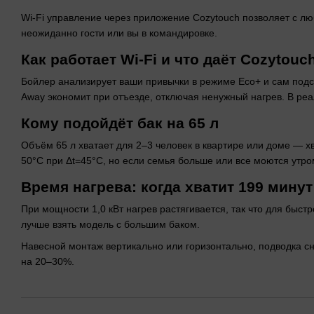
Wi-Fi управление через приложение Cozytouch позволяет с люб
неожиданно гости или вы в командировке.
Как работает Wi-Fi и что даёт Cozytouc
Бойлер анализирует ваши привычки в режиме Eco+ и сам подс
Away экономит при отъезде, отключая ненужный нагрев. В реа
Кому подойдёт бак на 65 л
Объём 65 л хватает для 2–3 человек в квартире или доме — х
50°C при Δt=45°C, но если семья больше или все моются утр
Время нагрева: когда хватит 199 минут
При мощности 1,0 кВт нагрев растягивается, так что для быст
лучше взять модель с большим баком.
Навесной монтаж вертикально или горизонтально, подводка сн
на 20–30%.