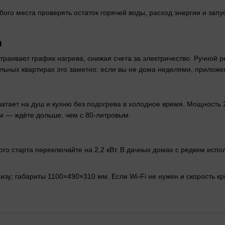
ого места проверять остаток горячей воды, расход энергии и запус
h
траивает график нагрева, снижая счета за электричество. Ручной
льных квартирах это заметно: если вы не дома неделями, приложени
ватает на душ и кухню без подогрева в холодное время. Мощность 
ом — ждёте дольше, чем с 80-литровым.
рого старта переключайте на 2,2 кВт. В дачных домах с редким исп
изу; габариты 1100×490×310 мм. Если Wi-Fi не нужен и скорость к