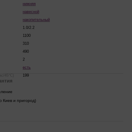
нижняя
навесной
накопительный
1.0/2.2
1100
310
490
2
есть
ас/45°С)
199
антия
деление
о Киев и пригород)