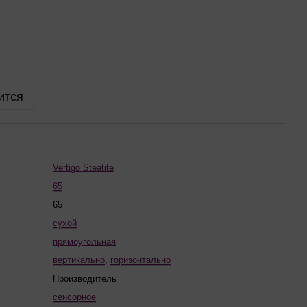
ится
Vertigo Steatite
65
65
сухой
прямоугольная
вертикально
,
горизонтально
Производитель
сенсорное