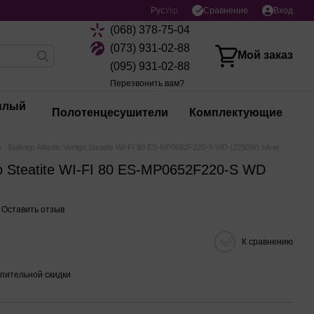
Сравнение
Рус
Укр
Вход
(068) 378-75-04
(073) 931-02-88
Мой заказ
(095) 931-02-88
Перезвонить вам?
плый
Полотенцесушители
Комплектующие
Бойлер Atlantic Vertigo Steatite WI-FI 80 ES-MP0652F220-S WD (2250W) silver
igo Steatite WI-FI 80 ES-MP0652F220-S WD
Оставить отзыв
К сравнению
пительной скидки