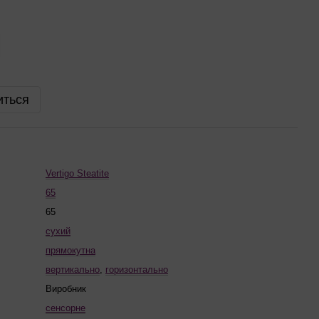
иться
Vertigo Steatite
65
65
сухий
прямокутна
вертикально
,
горизонтально
Виробник
сенсорне