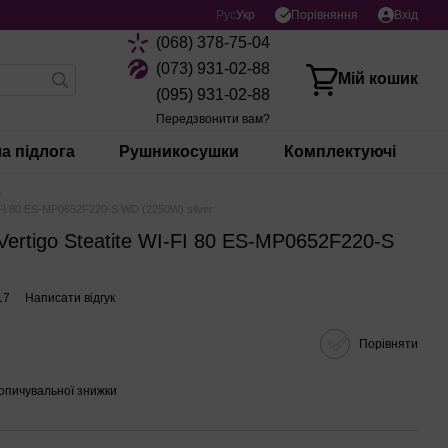
Порівняння
Рус
Укр
Вхід
(068) 378-75-04
(073) 931-02-88
Мій кошик
(095) 931-02-88
Передзвонити вам?
а підлога
Рушникосушки
Комплектуючі
WI-FI 80 ES-MP0652F220-S WD (2250W) silver
 Vertigo Steatite WI-FI 80 ES-MP0652F220-S
17
Написати відгук
Порівняти
опичувальної знижки