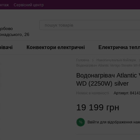
нтаж
Сервісний центр
добово
ернадського, 26
івачі
Конвектори електричні
Електрична тепл
Головна
Накопичувальні бойлери
Водонагрівач Atlantic Vertigo Steatite 
Водонагрівач Atlantic
WD (2250W) silver
Немає в наявності
Артикул: 8414
19 199 грн
Ввійти
для відображення нак
%