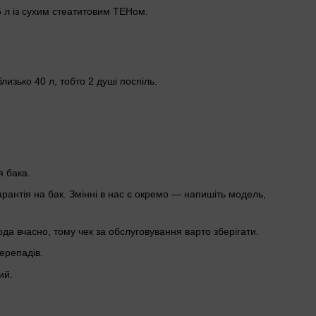
5 л із сухим стеатитовим ТЕНом.
лизько 40 л, тобто 2 душі поспіль.
я бака.
рантія на бак. Змінні в нас є окремо — напишіть модель,
ода вчасно, тому чек за обслуговування варто зберігати.
ерепадів.
ий.