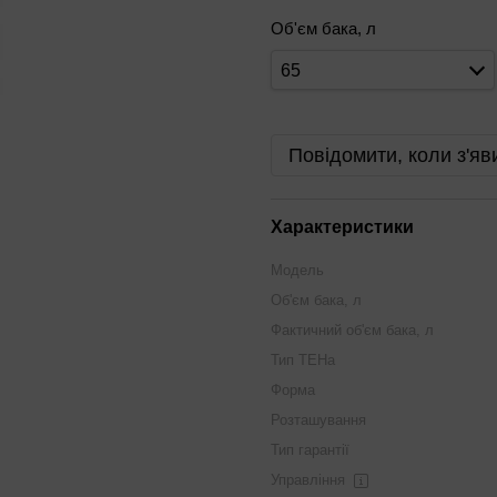
Об'єм бака, л
65
Повідомити, коли з'яв
Характеристики
Модель
Об'єм бака, л
Фактичний об'єм бака, л
Тип ТЕНа
Форма
Розташування
Тип гарантії
Управління