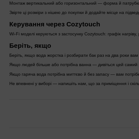
Монтаж вертикальний або горизонтальний — форма й патрубки 
Звірте ці розміри з нішею до покупки й додайте місце на підве
Керування через Cozytouch
Wi-Fi моделі керуються з застосунку Cozytouch: графік нагріву,
Беріть, якщо
Беріть, якщо вода жорстка і розбирати бак раз на два роки вам
Якщо людей більше або потрібна ванна — дивіться цей самий р
Якщо гаряча вода потрібна миттєво й без запасу — вам потріб
Не впевнені у виборі — напишіть нам, що за приміщення і скі