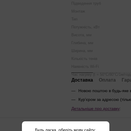
Підведення труб
Монтаж
Тип
Потужність, кВт
Висота, мм
Глибина, мм
Ширина, мм
Кількість тенів
Наявність Wi-Fi
Час нагріву (t = 50°С/80°С/1м/год
Доставка
Оплата
Гар
Новою поштою в будь-яке 
Кур'єром за адресою (тільк
Детальніше про доставку
:
Будь ласка, оберіть мову сайту: