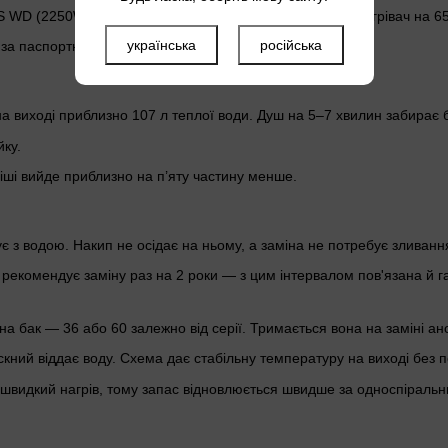
0-S WD (2250W) silver — плоский накопичувальний водонагрівач на 6
українська
російська
е за паспортним обʼємом вище.
на виході приблизно 107 л теплої води. Душ на 5–7 хвилин забирає б
йку.
міші вийде приблизно на п’яту частину менше.
 з водою. Накип не осідає на ньому, а заміна не потребує зливанн
 рекомендує заміну раз на 2 роки — з цим інтервалом пов'язана й га
на бак — 36 або 60 залежно від серії. Тримається вона на заміні ан
скний віддає воду. Схема дає стабільну температуру на виході без п
а швидкий нагрів, тому запас відновлюється швидше за односпіральн