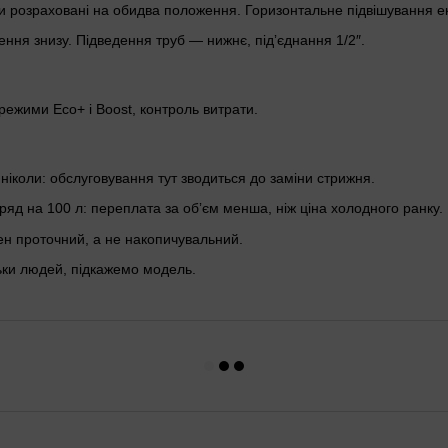
розраховані на обидва положення. Горизонтальне підвішування ек
дення знизу. Підведення труб — нижнє, підʼєднання 1/2″.
 режими Eco+ і Boost, контроль витрати.
 ніколи: обслуговування тут зводиться до заміни стрижня.
яд на 100 л: переплата за обʼєм менша, ніж ціна холодного ранку.
ен проточний, а не накопичувальний.
льки людей, підкажемо модель.