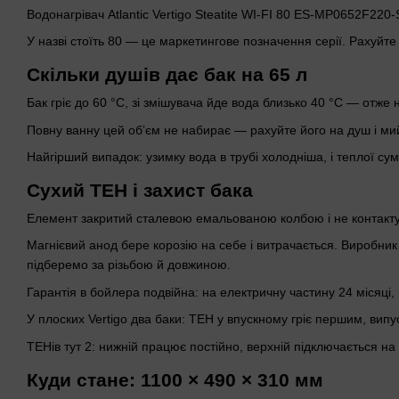
Водонагрівач Atlantic Vertigo Steatite WI-FI 80 ES-MP0652F22
У назві стоїть 80 — це маркетингове позначення серії. Рахуйт
Скільки душів дає бак на 65 л
Бак гріє до 60 °C, зі змішувача йде вода близько 40 °C — отже 
Повну ванну цей обʼєм не набирає — рахуйте його на душ і ми
Найгірший випадок: узимку вода в трубі холодніша, і теплої су
Сухий ТЕН і захист бака
Елемент закритий сталевою емальованою колбою і не контактує
Магнієвий анод бере корозію на себе і витрачається. Виробник
підберемо за різьбою й довжиною.
Гарантія в бойлера подвійна: на електричну частину 24 місяці, 
У плоских Vertigo два баки: ТЕН у впускному гріє першим, випу
ТЕНів тут 2: нижній працює постійно, верхній підключається н
Куди стане: 1100 × 490 × 310 мм