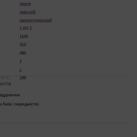
нижня
навісний
накопичувальний
1.0/2.2
1100
310
490
2
є
/45°С)
199
антія
відділення
и Київ і передмістя)