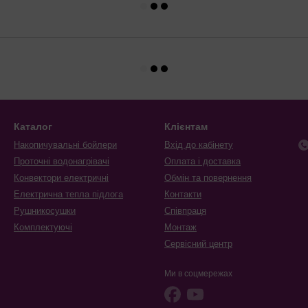
Каталог
Клієнтам
Накопичувальні бойлери
Вхід до кабінету
Проточні водонагрівачі
Оплата і доставка
Конвектори електричні
Обмін та повернення
Електрична тепла підлога
Контакти
Рушникосушки
Співпраця
Комплектуючі
Монтаж
Сервісний центр
Ми в соцмережах