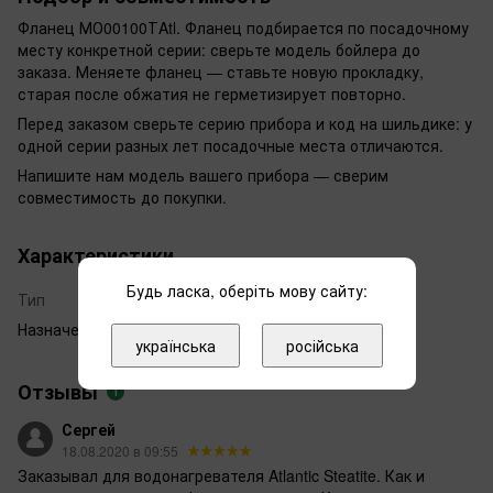
Фланец МО00100ТAtl. Фланец подбирается по посадочному
месту конкретной серии: сверьте модель бойлера до
заказа. Меняете фланец — ставьте новую прокладку,
старая после обжатия не герметизирует повторно.
Перед заказом сверьте серию прибора и код на шильдике: у
одной серии разных лет посадочные места отличаются.
Напишите нам модель вашего прибора — сверим
совместимость до покупки.
Характеристики
Будь ласка, оберіть мову сайту:
Тип
Фланец
Назначение
Фланец
українська
російська
Отзывы
1
Сергей
18.08.2020 в 09:55
Заказывал для водонагревателя Atlantic Steatite. Как и