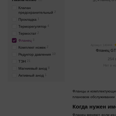
Клапан
2
предохранительный
1
Прокладка
4
Терморегулятор
2
Термостат
3
Фланец
Артикул: 140444
2
Комплект ножек
Фланец GT
10
Редуктор давления
254 
21
ТЭН
Нет в н
8
Магниевый анод
1
Активный анод
Фланцы и комплектующие э
плановом обслуживании и
Когда нужен им
Фланец меняют, если из-