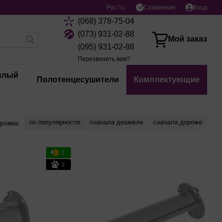
Сравнение
Рус
Укр
Вход
(068) 378-75-04
(073) 931-02-88
Мой заказ
(095) 931-02-88
Перезвонить вам?
плый
Полотенцесушители
Комплектующие
по популярности
сначала дешевле
сначала дороже
ровка:
2
3