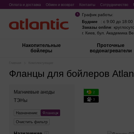
Перейти к основному контенту
Оплата и доставка
Обмен и возврат
Контакты
Сотрудничество
График работы:
Будние
: с 9:00 до 18:00
Заказы online
: круглосут
г. Киев, бул. Академика В
Накопительные
Проточные
бойлеры
водонагреватели
Главная
Комплектующие
Фланцы для бойлеров Atlant
Магниевые аноды
2
3
ТЭНы
Назначение:
Фланец
Очистить фильтр
Назначение