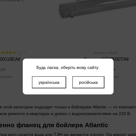
1
Артикул: 40438
00118EAtl
Фланец МО00030ТAtl
Будь ласка, оберіть мову сайту:
грн
1 200 грн
аличии
Нет в наличии
українська
російська
той категории подходят только к бойлерам Atlantic — от компактных
ли ремонте в квартирах и домах с водонагревателями на 220 В.
енно фланец для бойлера Atlantic
под него сочится вода или ТЭН не держится плотно. Он крепит наг