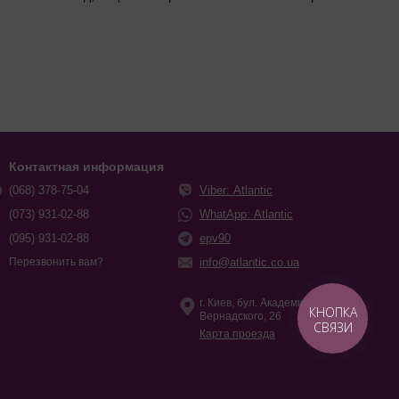
. Термостат или терморегулятор регулируют температуру:
рах с жесткой водой ставят новый ТЭН сразу с анодом, чтобы
Контактная информация
спользовании. Замените на магниевый или
активный анод
, если
(068) 378-75-04
Viber: Atlantic
(073) 931-02-88
WhatApp: Atlantic
(095) 931-02-88
epv90
нительные, редукторы давления, комплекты ножек. Прокладки
info@atlantic.co.ua
Перезвонить вам?
г. Киев, бул. Академика
ригинальные запчасти того производителя, например,
КНОПКА
Вернадского, 26
СВЯЗИ
Карта проезда