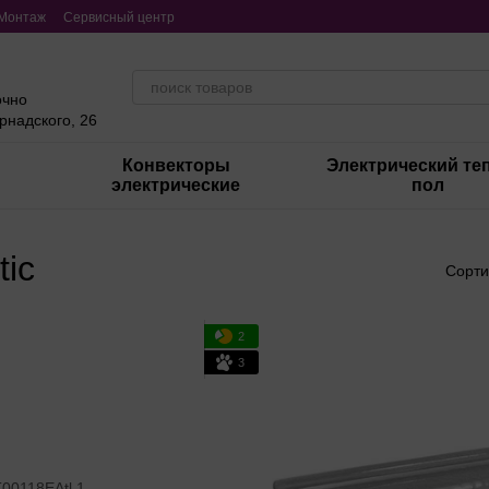
Монтаж
Сервисный центр
очно
ернадского, 26
Конвекторы
Электрический те
электрические
пол
ic
Сорти
2
3