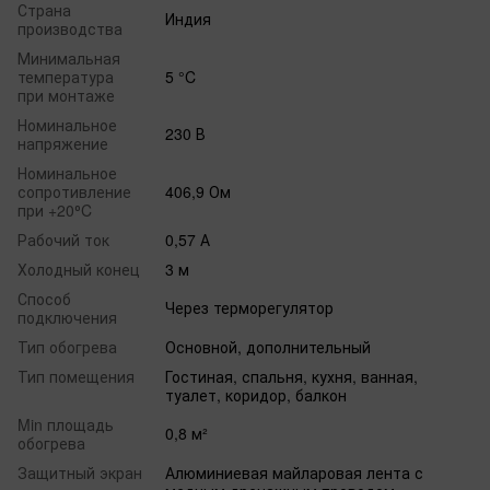
Страна
Индия
производства
Минимальная
температура
5 °C
при монтаже
Номинальное
230 В
напряжение
Номинальное
сопротивление
406,9 Ом
при +20⁰C
Рабочий ток
0,57 А
Холодный конец
3 м
Способ
Через терморегулятор
подключения
Тип обогрева
Основной, дополнительный
Тип помещения
Гостиная, спальня, кухня, ванная,
туалет, коридор, балкон
Min площадь
0,8 м²
обогрева
Защитный экран
Алюминиевая майларовая лента с