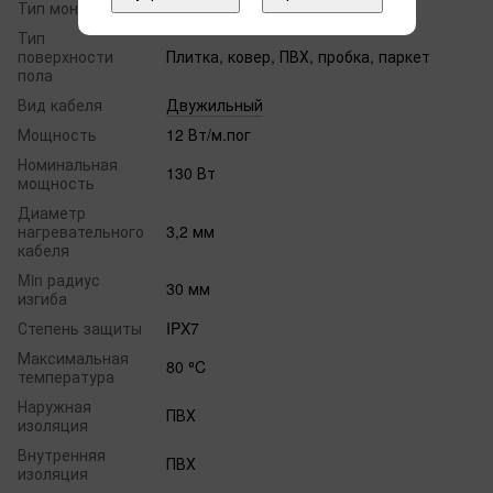
Тип монтажа
В стяжку
Тип
поверхности
Плитка, ковер, ПВХ, пробка, паркет
пола
Вид кабеля
Двужильный
Мощность
12 Вт/м.пог
Номинальная
130 Вт
мощность
Диаметр
нагревательного
3,2 мм
кабеля
Min радиус
30 мм
изгиба
Степень защиты
IPX7
Максимальная
80 ⁰C
температура
Наружная
ПВХ
изоляция
Внутренняя
ПВХ
изоляция