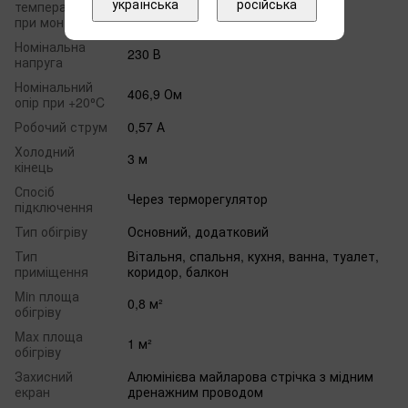
українська
російська
температура
5 °C
при монтажі
Номінальна
230 В
напруга
Номінальний
406,9 Ом
опір при +20⁰C
Робочий струм
0,57 А
Холодний
3 м
кінець
Спосіб
Через терморегулятор
підключення
Тип обігріву
Основний, додатковий
Тип
Вітальня, спальня, кухня, ванна, туалет,
приміщення
коридор, балкон
Min площа
0,8 м²
обігріву
Max площа
1 м²
обігріву
Захисний
Алюмінієва майларова стрічка з мідним
екран
дренажним проводом