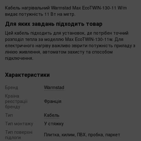
Кабель нагрівальний Warmstad Max EcoTWIN-130-11 W/m
видає потужність 11 Вт на метр.
Для яких завдань підходить товар
Цей кабель підходить для установок, де потрібен точний
розподіл тепла за моделлю Max EcoTWIN-130-11w. Для
електричного нагріву важливо звірити потужність приладу з
лінією живлення, автоматом захисту та способом
підключення.
Характеристики
Бренд
Warmstad
Країна
реєстрації
Франція
бренду
Тип
Кабель
Тип монтажу
У стяжку
Тип поверхні
Плитка, килим, ПВХ, пробка, паркет
підлоги