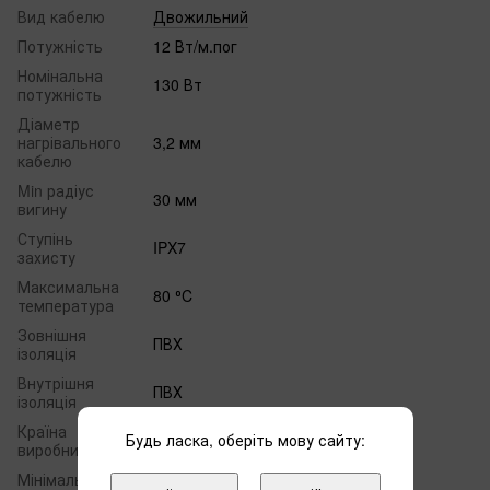
Вид кабелю
Двожильний
Потужність
12 Вт/м.пог
Номінальна
130 Вт
потужність
Діаметр
нагрівального
3,2 мм
кабелю
Min радіус
30 мм
вигину
Ступінь
IPX7
захисту
Максимальна
80 ⁰C
температура
Зовнішня
ПВХ
ізоляція
Внутрішня
ПВХ
ізоляція
Країна
Будь ласка, оберіть мову сайту:
Індія
виробництва
Мінімальна