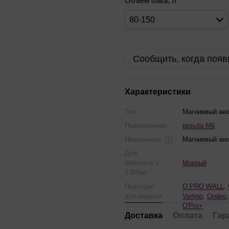
Объем бака, л
80-150
Сообщить, когда появ
Характеристики
Тип
Магниевый ан
Подключение
резьба М6
Назначение
Магниевый ан
Для
бойлеров с
Мокрый
ТЭНом
Подходит
O`PRO WALL
,
для модели
Vertigo
,
Ondeo
O'Pro+
Доставка
Оплата
Гар