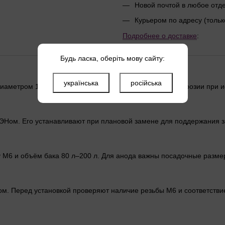
Новой почтой в любое от
Курьером по адресу (тольк
Подробнее о доставке
:
Будь ласка, оберіть мову сайту:
українська
російська
диаметром 16 мм защищает бак водонагревателя от коррозии при 
ЭНом. Его устанавливают при плановой замене для поддержания з
 M6 и объём бака 80 л–200 л. Для анода важны посадочные размер
Ном. Перед установкой проверяют наличие резьбы M6 и соответстви