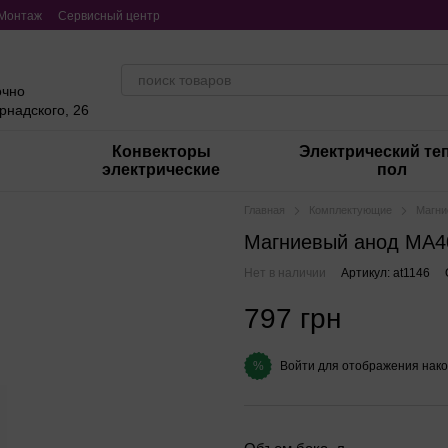
Монтаж
Сервисный центр
очно
ернадского, 26
Конвекторы
Электрический те
электрические
пол
Главная
Комплектующие
Магни
Магниевый анод MA40
Нет в наличии
Артикул: at1146
797 грн
Войти
для отображения нако
%