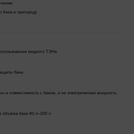
деление
о Киев и пригород)
использовании медного ТЭНа.
ащиты бака.
ы и совместимость с баком, а не электрическая мощность.
е объёма бака 80 л–200 л.