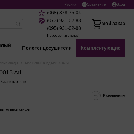
Сравнение
Рус
Укр
Вход
(068) 378-75-04
(073) 931-02-88
Мой заказ
(095) 931-02-88
Перезвонить вам?
плый
Полотенцесушители
Комплектующие
евые аноды
Магниевый анод MA40016 Atl
016 Atl
Оставить отзыв
К сравнению
пительной скидки