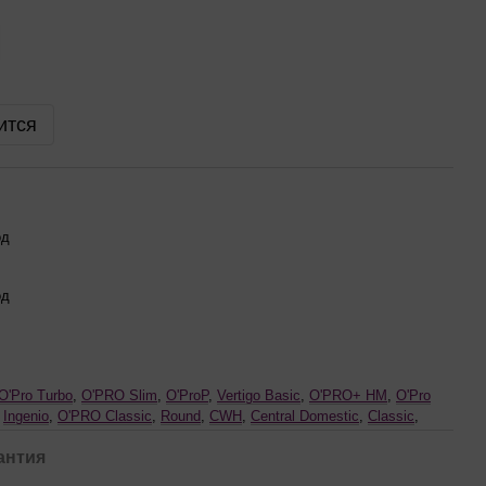
ится
од
од
O'Pro Turbo
,
O'PRO Slim
,
O'ProP
,
Vertigo Basic
,
O'PRO+ HM
,
O'Pro
,
Ingenio
,
O'PRO Classic
,
Round
,
CWH
,
Central Domestic
,
Classic
,
антия