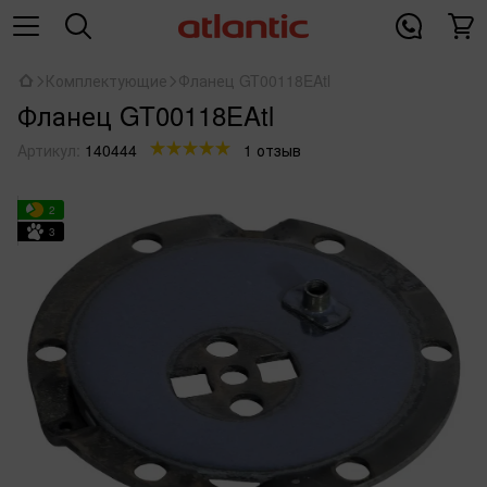
Комплектующие
Фланец GT00118EAtl
Фланец GT00118EAtl
Артикул:
140444
1 отзыв
2
3