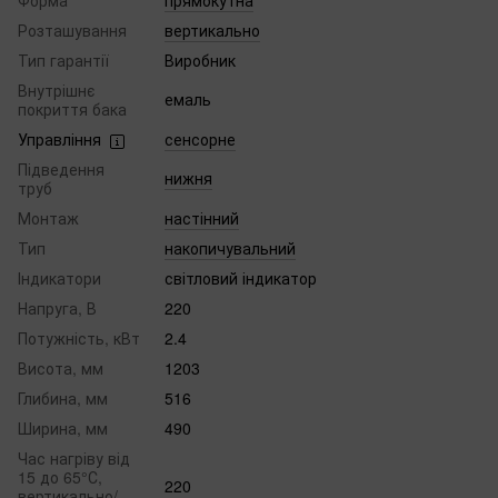
Форма
прямокутна
Розташування
вертикально
Тип гарантії
Виробник
Внутрішнє
емаль
покриття бака
Управління
сенсорне
Підведення
нижня
труб
Монтаж
настінний
Тип
накопичувальний
Індикатори
світловий індикатор
Напруга, В
220
Потужність, кВт
2.4
Висота, мм
1203
Глибина, мм
516
Ширина, мм
490
Час нагріву від
15 до 65°С,
220
вертикально/