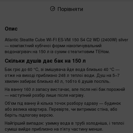
Порівняти
Опис
Atlantic Steatite Cube WI-FI ES-VM 150 S4 C2 WD (2400W) silver
— компактний кубічної форми накопичувальний
водонагрівач на 150 л із сухим стеатитовим ТЕНом.
Скільки душів дає бак на 150 л
Бак гріє до 60 °C, зі змішувача йде вода близько 40 °C —
отже на виході приблизно 248 л теплої води. Душ на 5–7
хвилин забирає близько 40 л, тобто 6 душів поспіль.
На ванну 160 л запасу вистачає, але після неї бак порожній
— наступний розбір лише після нагріву.
Об'єм під ванну й кілька точок розбору одразу — будинок
або велика квартира. Перевірте, чи витримає стіна, або
беріть підлогову версію.
Найгірший випадок: узимку вода в трубі холодніша, і теплої
суміші вийде приблизно на п’яту частину менше.