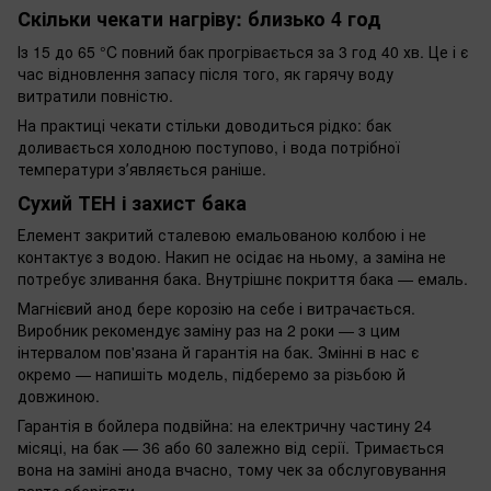
Скільки чекати нагріву: близько 4 год
Із 15 до 65 °C повний бак прогрівається за 3 год 40 хв. Це і є
час відновлення запасу після того, як гарячу воду
витратили повністю.
На практиці чекати стільки доводиться рідко: бак
доливається холодною поступово, і вода потрібної
температури зʼявляється раніше.
Сухий ТЕН і захист бака
Елемент закритий сталевою емальованою колбою і не
контактує з водою. Накип не осідає на ньому, а заміна не
потребує зливання бака. Внутрішнє покриття бака — емаль.
Магнієвий анод бере корозію на себе і витрачається.
Виробник рекомендує заміну раз на 2 роки — з цим
інтервалом пов'язана й гарантія на бак. Змінні в нас є
окремо — напишіть модель, підберемо за різьбою й
довжиною.
Гарантія в бойлера подвійна: на електричну частину 24
місяці, на бак — 36 або 60 залежно від серії. Тримається
вона на заміні анода вчасно, тому чек за обслуговування