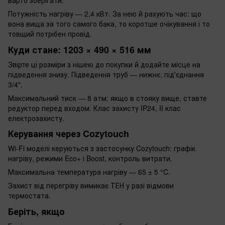
варто зберігати.
Потужність нагріву — 2,4 кВт. За нею й рахують час: що
вона вища за того самого бака, то коротше очікування і то
товщий потрібен провід.
Куди стане: 1203 × 490 × 516 мм
Звірте ці розміри з нішею до покупки й додайте місце на
підведення знизу. Підведення труб — нижнє, підʼєднання
3/4".
Максимальний тиск — 8 атм: якщо в стояку вище, ставте
редуктор перед входом. Клас захисту IP24, II клас
електрозахисту.
Керування через Cozytouch
Wi-Fi моделі керуються з застосунку Cozytouch: графік
нагріву, режими Eco+ і Boost, контроль витрати.
Максимальна температура нагріву — 65 ± 5 °C.
Захист від перегріву вимикає ТЕН у разі відмови
термостата.
Беріть, якщо