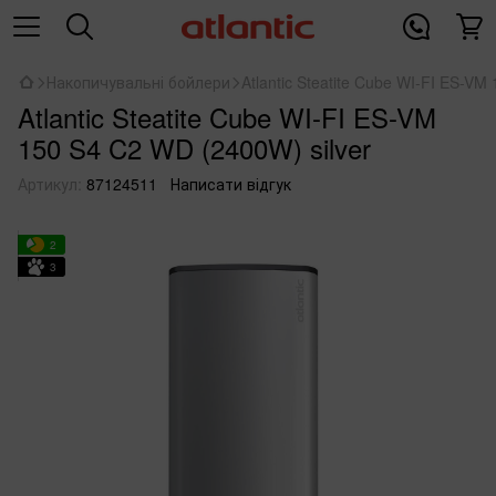
Накопичувальні бойлери
Atlantic Steatite Cube WI-FI ES-VM
Atlantic Steatite Cube WI-FI ES-VM
150 S4 C2 WD (2400W) silver
Артикул:
87124511
Написати відгук
2
3