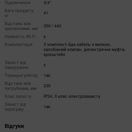
Підключення
3/4"
Вага продукту,
41
кг
Відстань між
350 / 440
кріпленнями, мм
Наявність Wi-Fi
є
Комплектація
У комплекті йде кабель з вилкою,
запобіжний клапан, діелектрична муфта,
кронштейн
Захист від
є
замерзання
Терморегулятор
так
Відстань між
230
патрубками, мм
Клас захисту
IP24, II клас електрозахисту
Захист від
так
перегріву
Відгуки