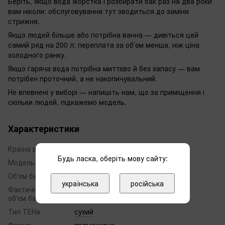
Беріть, якщо вода жорстка і розбирати бак раз на два роки
вам ніколи: обслуговування тут зводиться до заміни
стрижня.
Якщо людей більше або потрібна ванна — дивіться цей
самий ряд на 200 л: переплата за обʼєм менша, ніж ціна
холодного ранку.
Якщо гаряча вода потрібна миттєво й без запасу — вам
потрібен проточний, а не накопичувальний.
Не впевнені у виборі — напишіть нам, що за приміщення і
скільки людей, підкажемо модель.
Характеристики
Країна виробник
Єгипет
Будь ласка, оберіть мову сайту:
Модель
Steatite Cube
Об'єм бака, л
150
українська
російська
Фактичний
150
об'єм бака, л
Тип ТЕНа
сухий