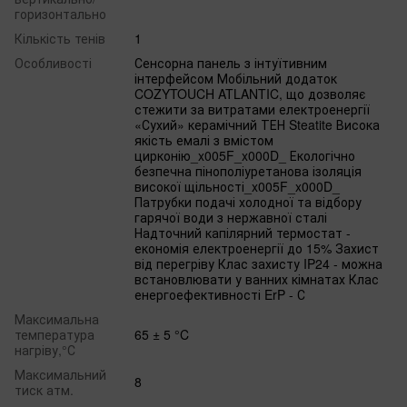
горизонтально
Кількість тенів
1
Особливості
Сенсорна панель з інтуїтивним
інтерфейсом Мобільний додаток
COZYTOUCH ATLANTIC, що дозволяє
стежити за витратами електроенергії
«Сухий» керамічний ТЕН Steatite Висока
якість емалі з вмістом
цирконію_x005F_x000D_ Екологічно
безпечна пінополіуретанова ізоляція
високої щільності_x005F_x000D_
Патрубки подачі холодної та відбору
гарячої води з нержавної сталі
Надточний капілярний термостат -
економія електроенергії до 15% Захист
від перегріву Клас захисту IP24 - можна
встановлювати у ванних кімнатах Клас
енергоефективності ErP - С
Максимальна
температура
65 ± 5 °C
нагріву,°С
Максимальний
8
тиск атм.