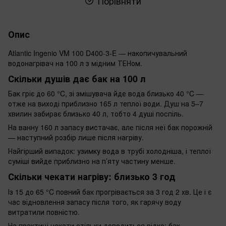
Порівняти
Опис
Atlantic Ingenio VM 100 D400-3-E — накопичувальний
водонагрівач на 100 л з мідним ТЕНом.
Скільки душів дає бак на 100 л
Бак гріє до 60 °C, зі змішувача йде вода близько 40 °C —
отже на виході приблизно 165 л теплої води. Душ на 5–7
хвилин забирає близько 40 л, тобто 4 душі поспіль.
На ванну 160 л запасу вистачає, але після неї бак порожній
— наступний розбір лише після нагріву.
Найгірший випадок: узимку вода в трубі холодніша, і теплої
суміші вийде приблизно на п’яту частину менше.
Скільки чекати нагріву: близько 3 год
Із 15 до 65 °C повний бак прогрівається за 3 год 2 хв. Це і є
час відновлення запасу після того, як гарячу воду
витратили повністю.
На практиці чекати стільки доводиться рідко: бак