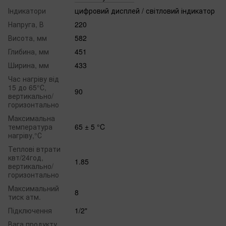
Індикатори
цифровий дисплей / світловий індикатор
Напруга, В
220
Висота, мм
582
Глибина, мм
451
Ширина, мм
433
Час нагріву від
15 до 65°С,
90
вертикально/
горизонтально
Максимальна
температура
65 ± 5 °C
нагріву,°С
Теплові втрати
квт/24год,
1.85
вертикально/
горизонтально
Максимальний
8
тиск атм.
Підключення
1/2"
Вага продукту,