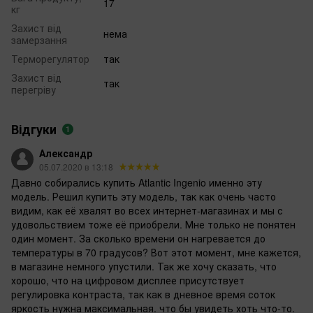
17
кг
Захист від
нема
замерзання
Терморегулятор
так
Захист від
так
перегріву
Відгуки
1
Александр
05.07.2020 в 13:18
Давно собирались купить Atlantic Ingenio именно эту
модель. Решил купить эту модель, так как очень часто
видим, как её хвалят во всех интернет-магазинах и мы с
удовольствием тоже её приобрели. Мне только не понятен
один момент. За сколько времени он нагревается до
температуры в 70 градусов? Вот этот момент, мне кажется,
в магазине немного упустили. Так же хочу сказать, что
хорошо, что на цифровом дисплее присутствует
регулировка контраста, так как в дневное время соток
яркость нужна максимальная. что бы увидеть хоть что-то.