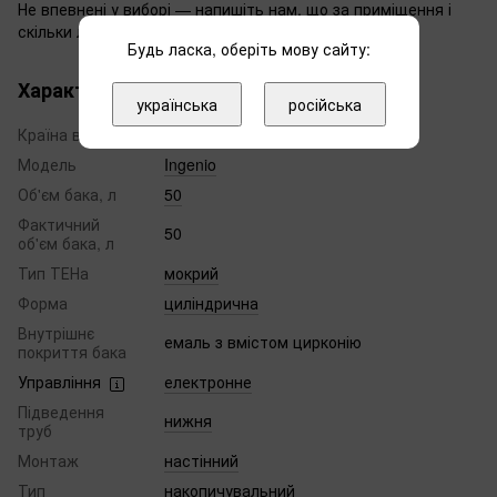
Не впевнені у виборі — напишіть нам, що за приміщення і
скільки людей, підкажемо модель.
Будь ласка, оберіть мову сайту:
Характеристики
українська
російська
Країна виробник
Україна
Модель
Ingenio
Об'єм бака, л
50
Фактичний
50
об'єм бака, л
Тип ТЕНа
мокрий
Форма
циліндрична
Внутрішнє
емаль з вмістом цирконію
покриття бака
Управління
електронне
Підведення
нижня
труб
Монтаж
настінний
Тип
накопичувальний