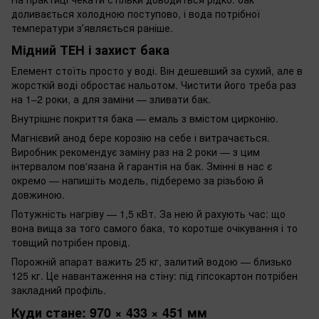
доливається холодною поступово, і вода потрібної
температури зʼявляється раніше.
Мідний ТЕН і захист бака
Елемент стоїть просто у воді. Він дешевший за сухий, але в
жорсткій воді обростає нальотом. Чистити його треба раз
на 1–2 роки, а для заміни — зливати бак.
Внутрішнє покриття бака — емаль з вмістом цирконію.
Магнієвий анод бере корозію на себе і витрачається.
Виробник рекомендує заміну раз на 2 роки — з цим
інтервалом пов'язана й гарантія на бак. Змінні в нас є
окремо — напишіть модель, підберемо за різьбою й
довжиною.
Потужність нагріву — 1,5 кВт. За нею й рахують час: що
вона вища за того самого бака, то коротше очікування і то
товщий потрібен провід.
Порожній апарат важить 25 кг, залитий водою — близько
125 кг. Це навантаження на стіну: під гіпсокартон потрібен
закладний профіль.
Куди стане: 970 × 433 × 451 мм