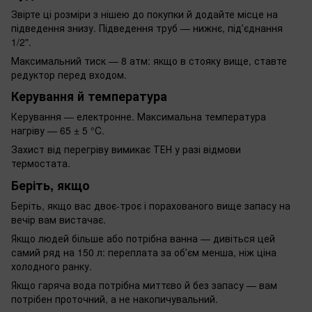
Звірте ці розміри з нішею до покупки й додайте місце на
підведення знизу. Підведення труб — нижнє, підʼєднання
1/2".
Максимальний тиск — 8 атм: якщо в стояку вище, ставте
редуктор перед входом.
Керування й температура
Керування — електронне. Максимальна температура
нагріву — 65 ± 5 °C.
Захист від перегріву вимикає ТЕН у разі відмови
термостата.
Беріть, якщо
Беріть, якщо вас двоє-троє і порахованого вище запасу на
вечір вам вистачає.
Якщо людей більше або потрібна ванна — дивіться цей
самий ряд на 150 л: переплата за обʼєм менша, ніж ціна
холодного ранку.
Якщо гаряча вода потрібна миттєво й без запасу — вам
потрібен проточний, а не накопичувальний.