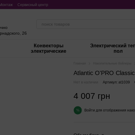
Монтаж
Сервисный центр
очно
ернадского, 26
Конвекторы
Электрический те
электрические
пол
Главная
Накопительные бойлеры
Atlantic O'PRO Classi
Нет в наличии
Артикул: at1039
4 007 грн
Войти
для отображения нако
%