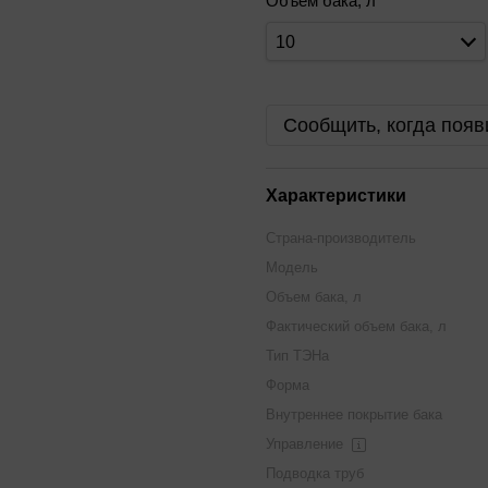
Объем бака, л
10
Сообщить, когда появ
Характеристики
Страна-производитель
Модель
Объем бака, л
Фактический объем бака, л
Тип ТЭНа
Форма
Внутреннее покрытие бака
Управление
Подводка труб