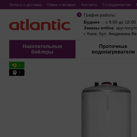
Перейти к основному контенту
Оплата и доставка
Обмен и возврат
Контакты
Сотрудничество
График работы:
Будние
: с 9:00 до 18:00
Заказы online
: круглосут
г. Киев, бул. Академика В
Накопительные
Проточные
бойлеры
водонагреватели
2
3