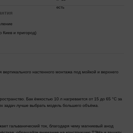
есть
антия
деление
о Киев и пригород)
я вертикального настенного монтажа под мойкой и верхнего
остранство. Бак ёмкостью 10 л нагревается от 15 до 65 °C за
тих задач лучше выбрать модель большего объёма.
ает гальванический ток, благодаря чему магниевый анод
 жёсткая, обращайте внимание на конструкцию ТЭНа и защиту