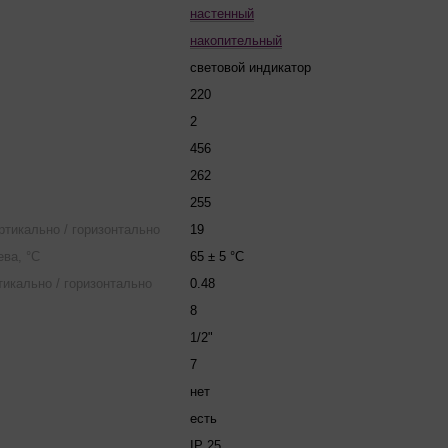
настенный
накопительный
световой индикатор
220
2
456
262
255
ертикально / горизонтально
19
ва, °С
65 ± 5 °C
тикально / горизонтально
0.48
8
1/2"
7
нет
есть
IP 25