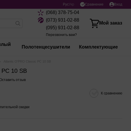
Сравнение
Рус
Укр
Вход
(068) 378-75-04
(073) 931-02-88
Мой заказ
(095) 931-02-88
Перезвонить вам?
плый
Полотенцесушители
Комплектующие
Atlantic O'PRO Classic PC 10 SB
c PC 10 SB
Оставить отзыв
К сравнению
пительной скидки