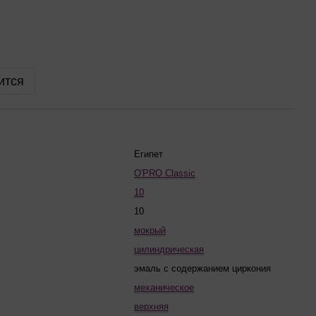
ится
Египет
O'PRO Classic
10
10
мокрый
цилиндрическая
эмаль с содержанием циркония
механическое
верхняя