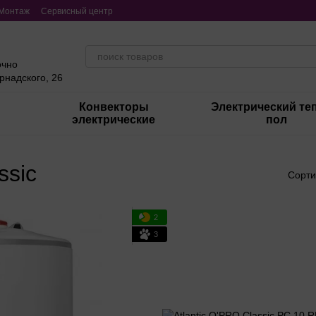
Монтаж
Сервисный центр
очно
ернадского, 26
Конвекторы
Электрический те
электрические
пол
ssic
Сорти
2
3