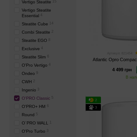
15
Vertigo Steatite
Vertigo Steatite
4
Essential
14
Steatite Cube
2
Combi Steatite
8
Steatite EGO
4
Exclusive
Артикул: 821454
6
Steatite Slim
Atlantic Opro Compa
4
O'Pro Vertigo
4 499 грн
9
Ondeo
В нал
2
CWH
3
Ingenio
5
O'PRO Classic
2
6
O'PRO+ HM
3
5
Round
1
O`PRO WALL
3
O'Pro Turbo