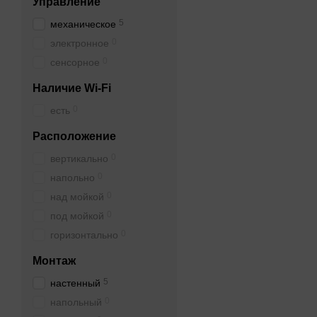
Управление
5
механическое
0
электронное
0
сенсорное
Наличие Wi-Fi
0
есть
Расположение
0
вертикально
0
напольно
0
над мойкой
0
под мойкой
0
горизонтально
Монтаж
5
настенный
0
напольный