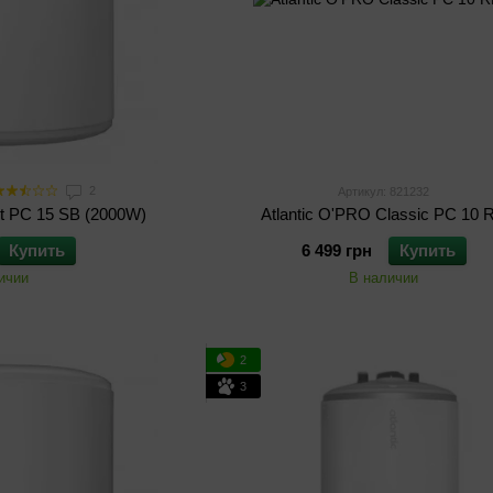
2
Артикул: 821232
ct PC 15 SB (2000W)
Atlantic O'PRO Classic PC 10 
Купить
6 499 грн
Купить
ичии
В наличии
2
3