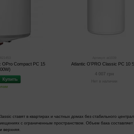
 821453
Артикул: at1039
ic OPro Compact PC 15
Atlantic O'PRO Classic PC 10 
600W)
4 007 грн
Купить
Нет в наличии
ичии
Classic ставят в квартирах и частных домах без стабильного центр
мещениях с ограниченным пространством. Объем бака составляет 
и верхняя.