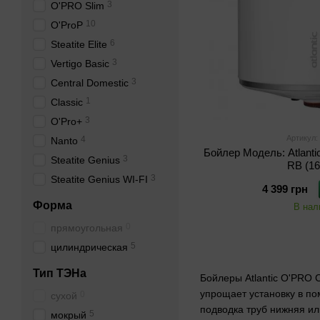
3
O'PRO Slim
10
O'ProP
6
Steatite Elite
3
Vertigo Basic
3
Central Domestic
1
Classic
3
O'Pro+
Артикул:
4
Nanto
Бойлер Модель: Atlant
3
Steatite Genius
RB (1
3
Steatite Genius WI-FI
4 399 грн
Форма
В нал
0
прямоугольная
5
цилиндрическая
Тип ТЭНа
Бойлеры Atlantic O'PRO 
упрощает установку в по
0
сухой
подводка труб нижняя ил
5
мокрый