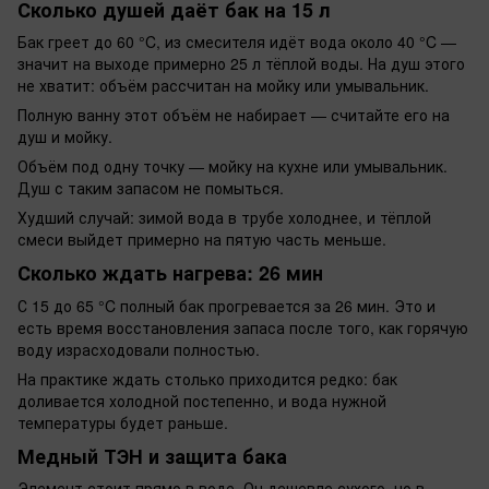
Сколько душей даёт бак на 15 л
Бак греет до 60 °C, из смесителя идёт вода около 40 °C —
значит на выходе примерно 25 л тёплой воды. На душ этого
не хватит: объём рассчитан на мойку или умывальник.
Полную ванну этот объём не набирает — считайте его на
душ и мойку.
Объём под одну точку — мойку на кухне или умывальник.
Душ с таким запасом не помыться.
Худший случай: зимой вода в трубе холоднее, и тёплой
смеси выйдет примерно на пятую часть меньше.
Сколько ждать нагрева: 26 мин
С 15 до 65 °C полный бак прогревается за 26 мин. Это и
есть время восстановления запаса после того, как горячую
воду израсходовали полностью.
На практике ждать столько приходится редко: бак
доливается холодной постепенно, и вода нужной
температуры будет раньше.
Медный ТЭН и защита бака
Элемент стоит прямо в воде. Он дешевле сухого, но в