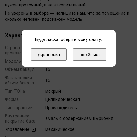
нужен проточный, а не накопительный.
Не уверены в выборе — напишите нам, что за помещение и
сколько человек, подскажем модель.
Характеристики
Будь ласка, оберіть мову сайту:
Страна-
Украина
производитель
українська
російська
Модель
O'PRO Classic
Объем бака, л
15
Фактический
15
объем бака, л
Тип ТЭНа
мокрый
Форма
цилиндрическая
Тип гарантии
Производитель
Внутреннее
эмаль с содержанием цыркония
покрытие бака
Управление
механическое