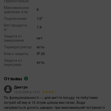
горизонтально
Максимальное
8
давление атм.
Подключение
1/2"
Вес продукта,
7,9
кг
Защита от
нет
замерзания
Терморегулятор
есть
Класс защиты
IP 25
Защита от
есть
перегрева
Отзывы
2
Дмитро
13.05.2025 в 13:41
По функціональності — для миття посуду та побутових
потреб об'єму в 15 літрів цілком вистачає. Вода
нагрівається досить швидко: при максимальній потужності