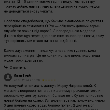
вже за 12–15 хвилин маємо гарячу воду. Температуру
тримає добре, навіть якщо кілька хвилин не користуєшся —
не доводиться знову чекати.
Особливо сподобалося, що бак має емальоване покриття і
передбачена технологія O'Pro — обіцяють довший термін
служби та захист від корозії. З попередньою моделлю
(іншого бренду) через два роки вже почала протікати, тому
тут вирішальним стало питання надійності.
Єдине зауваження — іноді чути невелике гудіння, коли
вмикається нагрів. Це не критично, але вночі, якщо тиша —
може трохи дратувати.
Ответить
Иван Горб
26.03.2024 в 10:28
Не вздумайте покупать данную Марку Нагревателей. К
магазину вопросов нет а вот к данному производителю и
сервисному центру доверия больше нет. Купил полностью
новый бойлер на кухню. Установил все как положено, через
3 дня полная кухню воды, бойлер потек , 2 дня не мог