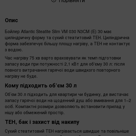
Опис
Бойлер Atlantic Steatite Slim VM 030 N3CM (E) 30 має
циліндричну форму та сухий стеатитовий ТЕН. Циліндрична
форма забезпечує більшу площу нагріву, а ТЕН не контактує
з водою.
Час нагріву 75 хв варто враховувати як темп підготовки
запасу води при потужності 2,1 кВт для об'єму 30 л: після
повного витрачання гарячої води швидкого повторного
нагріву не буде.
Кому підходить об’єм 30 л
Об’єм 30 л підходить для квартири чи будинку, де вистачає
запасу гарячої води на щоденний душ або вмивання для 1–2
осіб. Компактні розміри дозволяють встановити прилад у
нішу або обмежений простір.
ТЕН, бак і захист від накипу
Сухий стеатитовий ТЕН нагрівається швидше та повільніше