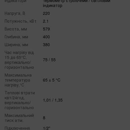
Індикатори
термометр стрілочний / світловий
індикатор
Напруга, В
220
Потужність, кВт
2.1
Висота, мм
579
Глибина, мм
400
Ширина, мм
380
Час нагріву від
15 до 65°С,
75 / 55
вертикально/
горизонтально
Максимальна
температура
65 ± 5 °C
нагріву,°С
Теплові втрати
квт/24год,
1,01 / 1,35
вертикально/
горизонтально
Максимальний
8
тиск атм.
Підключення
1/2"