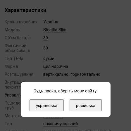
Характеристики
Країна виробник
Україна
Модель
Steatite Slim
Об'єм бака, л
30
Фактичний
30
об'єм бака, л
Тип ТЕНа
сухий
Форма
циліндрична
Розташування
вертикально
,
горизонтально
Внутрішнє
емаль з вмістом цирконію
покриття бака
Будь ласка, оберіть мову сайту:
Управління
механічне
Підведення
нижня
українська
російська
труб
Монтаж
настінний
Тип
накопичувальний