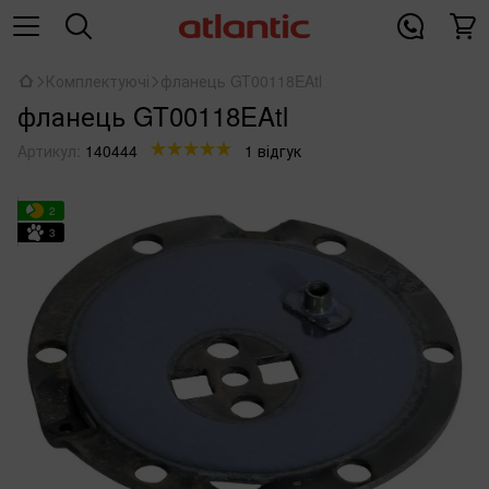
Комплектуючі
фланець GT00118EAtl
фланець GT00118EAtl
Артикул:
140444
1 відгук
2
3