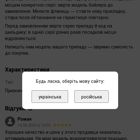
місцем конкретної серії: звірте модель бойлера до
замовлення. Міняєте фланець — ставте нову прокладку,
стара після обтискання не герметизує повторно.
Перед замовленням звірте серію приладу й код на
шильдику: в однієї серії різних років посадкові місця
відрізняються.
Напишіть нам модель вашого приладу — звіримо сумісність
до покупки.
Характеристики
Будь ласка, оберіть мову сайту:
Тип
Фланець
Призначення
Фланець
українська
російська
Відгуки
1
Роман
14.08.2020 в 14:55
Хорошее качество и цена у этого продавца оказалась
оптимальная. На мою модель водонагревателя подошел.