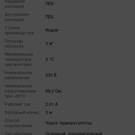
Наружная
ПВХ
изоляция
Внутренняя
ПВХ
изоляция
Страна
Индия
производства
Площадь
3 м²
обогрева
Минимальная
температура
5 °C
при монтаже
Номинальное
230 В
напряжение
Номинальное
сопротивление
88,2 Ом
при +20⁰C
Рабочий ток
2,61 А
Холодный конец
3 м
Способ
Через терморегулятор
подключения
Тип обогрева
Основной, дополнительный