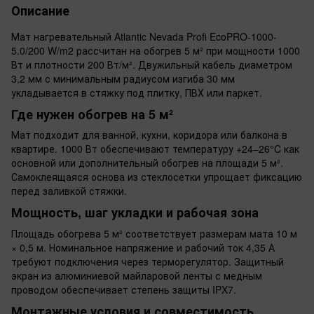
Описание
Мат нагревательный Atlantic Nevada Profi EcoPRO-1000-
5.0/200 W/m2 рассчитан на обогрев 5 м² при мощности 1000
Вт и плотности 200 Вт/м². Двужильный кабель диаметром
3,2 мм с минимальным радиусом изгиба 30 мм
укладывается в стяжку под плитку, ПВХ или паркет.
Где нужен обогрев на 5 м²
Мат подходит для ванной, кухни, коридора или балкона в
квартире. 1000 Вт обеспечивают температуру +24–26°C как
основной или дополнительный обогрев на площади 5 м².
Самоклеящаяся основа из стеклосетки упрощает фиксацию
перед заливкой стяжки.
Мощность, шаг укладки и рабочая зона
Площадь обогрева 5 м² соответствует размерам мата 10 м
× 0,5 м. Номинальное напряжение и рабочий ток 4,35 А
требуют подключения через терморегулятор. Защитный
экран из алюминиевой майларовой ленты с медным
проводом обеспечивает степень защиты IPX7.
Монтажные условия и совместимость