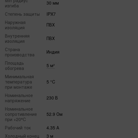
Min радиус
30 мм
изгиба
Степень защиты
IPX7
Наружная
ПВХ
изоляция
Внутренняя
ПВХ
изоляция
Страна
Индия
производства
Площадь
5 м²
обогрева
Минимальная
температура
5 °C
при монтаже
Номинальное
230 В
напряжение
Номинальное
сопротивление
52.9 Ом
при +20⁰C
Рабочий ток
4.35 А
Холодный конец
3 м