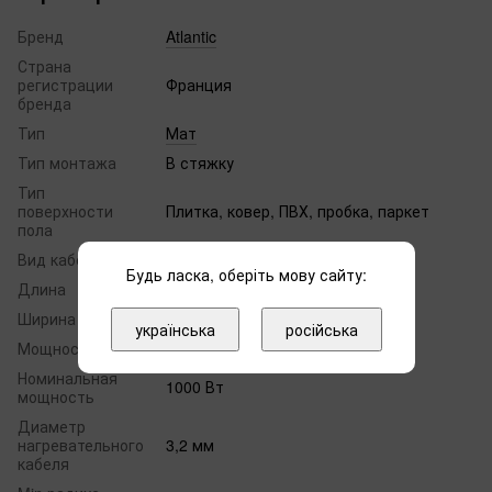
Бренд
Atlantic
Страна
регистрации
Франция
бренда
Тип
Мат
Тип монтажа
В стяжку
Тип
поверхности
Плитка, ковер, ПВХ, пробка, паркет
пола
Вид кабеля
Двужильный
Будь ласка, оберіть мову сайту:
Длина
10 м
Ширина
0,5 м
українська
російська
Мощность
200 Вт/м²
Номинальная
1000 Вт
мощность
Диаметр
нагревательного
3,2 мм
кабеля