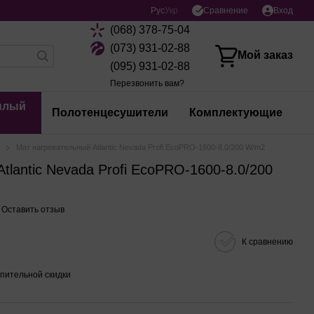
Сравнение
Рус
Укр
Вход
(068) 378-75-04
(073) 931-02-88
Мой заказ
(095) 931-02-88
Перезвонить вам?
плый
Полотенцесушители
Комплектующие
Мат нагревательный Atlantic Nevada Profi EcoPRO-1600-8.0/200 W/m2
tlantic Nevada Profi EcoPRO-1600-8.0/200
Оставить отзыв
К сравнению
пительной скидки