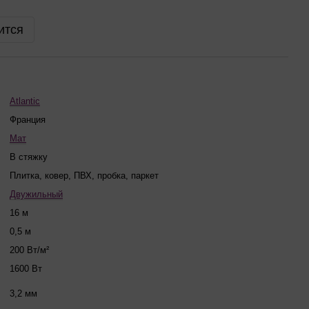
ится
Atlantic
Франция
Мат
В стяжку
Плитка, ковер, ПВХ, пробка, паркет
Двужильный
16 м
0,5 м
200 Вт/м²
1600 Вт
3,2 мм