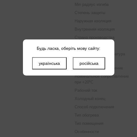
Min радиус изгиба
Степень защиты
Наружная изоляция
Внутренняя изоляция
Страна производства
Площадь обогрева
Будь ласка, оберіть мову сайту:
Минимальная температура
при монтаже
українська
російська
Номинальное напряжение
Номинальное сопротивление
при +20⁰C
Рабочий ток
Холодный конец
Способ подключения
Тип обогрева
Тип помещения
Особенности