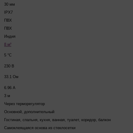
30 мм
IPX7
ПВХ
ПВХ
Индия
8 м²
5 °C
230 В
33.1 Ом
6.96 А
3 м
Через терморегулятор
Основной, дополнительный
Гостиная, спальня, кухня, ванная, туалет, коридор, балкон
Самоклеящаяся основа из стеклосетки