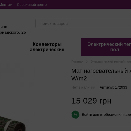
Монтаж
Сервисный центр
очно
ернадского, 26
Конвекторы
Электрический те
электрические
пол
Главная
Электрический теплый пол
Мат нагревательный A
W/m2
Нет в наличии
Артикул: 172033
15 029 грн
Войти
для отображения нако
%