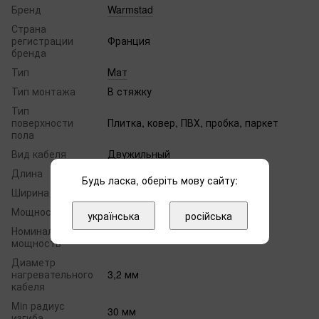
Бренд
Warmstad
Страна
регистрации
Франция
бренда
Тип
Мат
Тип монтажа
В стяжку
Тип
поверхности
Плитка, ковер, ПВХ, пробка, паркет
пола
Вид кабеля
Двужильный
Длина
2 м
Будь ласка, оберіть мову сайту:
Ширина
0,5 м
Мощность
105 Вт/м²
українська
російська
Номинальная
225 Вт
мощность
Диаметр
нагревательного
3,2 мм
кабеля
Min радиус
30 мм
изгиба