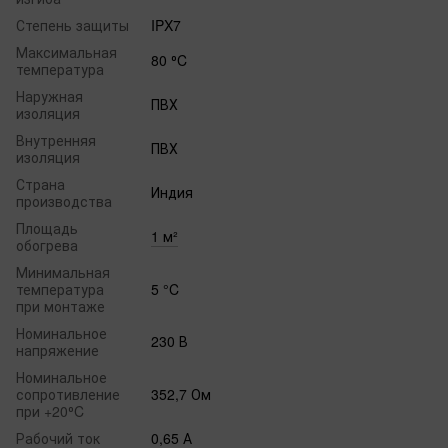
Степень защиты
IPX7
Максимальная
80 ⁰C
температура
Наружная
ПВХ
изоляция
Внутренняя
ПВХ
изоляция
Страна
Индия
производства
Площадь
1 м²
обогрева
Минимальная
температура
5 °C
при монтаже
Номинальное
230 В
напряжение
Номинальное
сопротивление
352,7 Ом
при +20⁰C
Рабочий ток
0,65 А