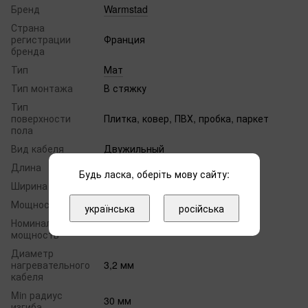
Бренд
Warmstad
Страна
регистрации
Франция
бренда
Тип
Мат
Тип монтажа
В стяжку
Тип
поверхности
Плитка, ковер, ПВХ, пробка, паркет
пола
Вид кабеля
Двужильный
Длина
2 м
Будь ласка, оберіть мову сайту:
Ширина
0,5 м
Мощность
105 Вт/м²
українська
російська
Номинальная
225 Вт
мощность
Диаметр
нагревательного
3,2 мм
кабеля
Min радиус
30 мм
изгиба