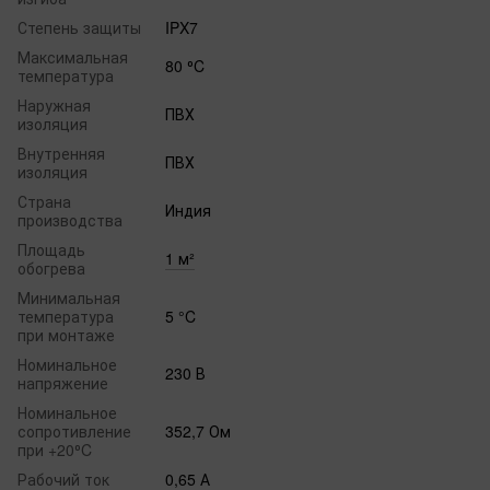
Степень защиты
IPX7
Максимальная
80 ⁰C
температура
Наружная
ПВХ
изоляция
Внутренняя
ПВХ
изоляция
Страна
Индия
производства
Площадь
1 м²
обогрева
Минимальная
температура
5 °C
при монтаже
Номинальное
230 В
напряжение
Номинальное
сопротивление
352,7 Ом
при +20⁰C
Рабочий ток
0,65 А