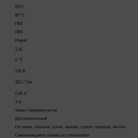
IPX7
80 ⁰C
ПВХ
ПВХ
Индия
1 м²
5 °C
230 В
352,7 Ом
0,65 А
3 м
Через терморегулятор
Дополнительный
Гостиная, спальня, кухня, ванная, туалет, коридор, балкон
Самоклеящаяся основа из стеклосетки