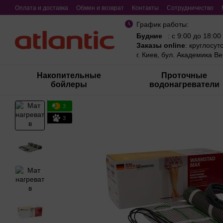
Перейти к основному контенту
Оплата и доставка
Обмен и возврат
Контакты
Сотрудничество
График работы:
Будние
: с 9:00 до 18:00
Заказы online
: круглосут
г. Киев, бул. Академика В
Накопительные
Проточные
бойлеры
водонагреватели
3
3