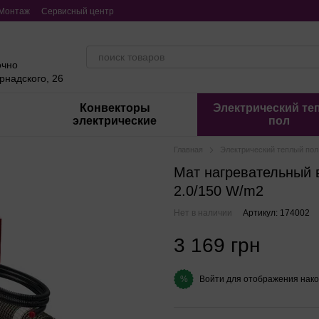
Монтаж
Сервисный центр
очно
ернадского, 26
Конвекторы
Электрический те
электрические
пол
Главная
Электрический теплый пол
Мат нагревательный 
2.0/150 W/m2
Нет в наличии
Артикул: 174002
3 169 грн
Войти
для отображения нако
%