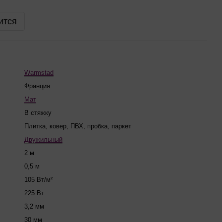
ится
Warmstad
Франция
Мат
В стяжку
Плитка, ковер, ПВХ, пробка, паркет
Двужильный
2 м
0,5 м
105 Вт/м²
225 Вт
3,2 мм
30 мм