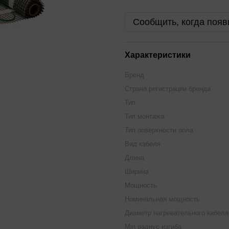
Сообщить, когда появ
Характеристики
Бренд
Страна регистрации бренда
Тип
Тип монтажа
Тип поверхности пола
Вид кабеля
Длина
Ширина
Мощность
Номинальная мощность
Диаметр нагревательного кабеля
Min радиус изгиба