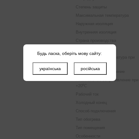
Степень защиты
Максимальная температура
Наружная изоляция
Внутренняя изоляция
Страна производства
Площадь обогрева
Будь ласка, оберіть мову сайту:
Минимальная температура при
монтаже
українська
російська
Номинальное напряжение
Номинальное сопротивление при
+20⁰C
Рабочий ток
Холодный конец
Способ подключения
Тип обогрева
Тип помещения
Особенности