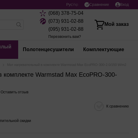
Сравнение
Рус
Укр
Вход
(068) 378-75-04
(073) 931-02-88
Мой заказ
(095) 931-02-88
Перезвонить вам?
плый
Полотенцесушители
Комплектующие
Мат нагревательный в комплекте Warmstad Max EcoPRO-300-2.0/150 W/m2
в комплекте Warmstad Max EcoPRO-300-
Оставить отзыв
К сравнению
пительной скидки