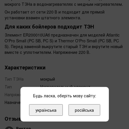
мокрого ТЭНа в водонагревателях с медным нагревателем.
Он работает от сети 220 В и подходит для прямой
установки взамен штатного элемента.
Для каких бойлеров подходит ТЭН
Элемент ER200010UAtl предназначен для моделей Atlantic
O'Pro Small (PC SB, PC S) и Thermor O'Pro Small (PC SB, PC
S). Перед заменой выкрутите старый ТЭН и вкрутите новый
вместе с уплотнителем. Напряжение 220 В.
Характеристики
Тип ТЭНа
мокрый
Тип
Нагревательный элемент
Напряжение, В
220
Будь ласка, оберіть мову сайту:
Назначение
ТЭН
українська
російська
Отзывы
1
Виктор