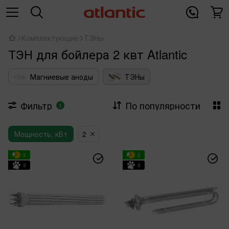
Комплектующие
ТЭНы
ТЭН для бойлера 2 квт Atlantic
Магниевые аноды
ТЭНы
Фильтр
По популярности
1
Мощность, кВт
2
2
2
3
3