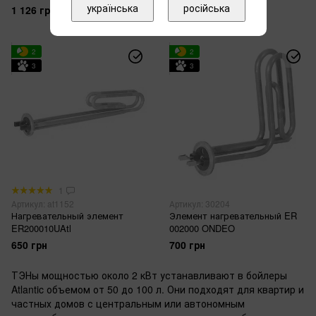
українська
російська
1 126 грн
650 грн
2
2
3
3
1
Артикул: at1152
Артикул: 30204
Нагревательный элемент
Элемент нагревательный ER
ER200010UAtl
002000 ONDEO
650 грн
700 грн
ТЭНы мощностью около 2 кВт устанавливают в бойлеры
Atlantic объемом от 50 до 100 л. Они подходят для квартир и
частных домов с центральным или автономным