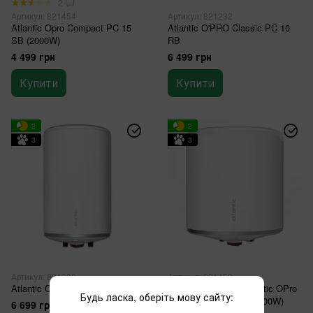
2
Артикул: 821454
Артикул: 821232
Atlantic Opro Compact PC 15
Atlantic O'PRO Classic PC 10
SB (2000W)
RB
4 499 грн
6 499 грн
Купити
Купити
2
2
3
3
Артикул: 821230
Артикул: 821453
Atlantic O'PRO Classic PC 15 R
Бойлер Модель: Atlantic OPro
Будь ласка, оберіть мову сайту:
Compact PC 15 RB (1600W)
6 699 грн