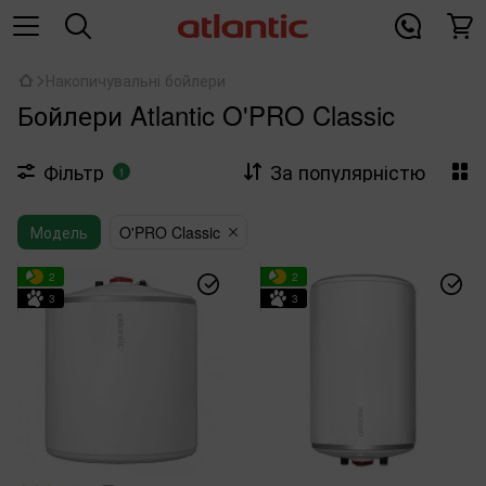
Накопичувальні бойлери
Бойлери Atlantic O'PRO Classic
Фільтр
За популярністю
1
Модель
O'PRO Classic
2
2
3
3