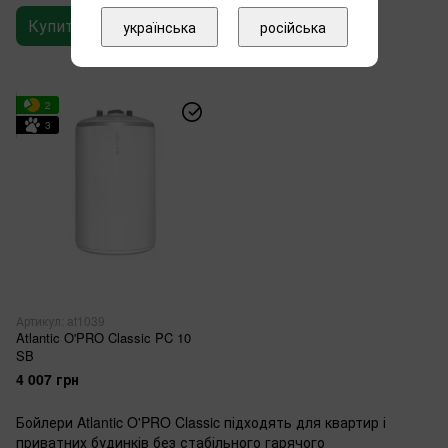
4 399 грн
Купити
українська
російська
Купити
2
3
Артикул: at1039
Atlantic O'PRO Classic PC 10
SB
4 007 грн
Бойлери Atlantic O'PRO Classic підходять для квартир і
приватних будинків без стабільного гарячого