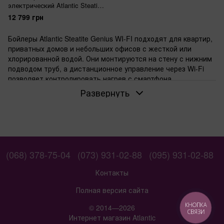
электрический Atlantic Steatite
Genius WI-FI VM 080 D400S-
12 799 грн
3E-CW
Бойлеры Atlantic Steatite Genius WI-FI подходят для квартир,
приватных домов и небольших офисов с жесткой или
хлорированной водой. Они монтируются на стену с нижним
подводом труб, а дистанционное управление через Wi-Fi
позволяет контролировать нагрев с смартфона.
Развернуть
Когда нужен бойлер с Wi-Fi управлением
Выбирают эти модели, если часто отсутствуют дома или в
офисе. С Wi-Fi подключают бойлер к сети и настраивают
температуру заранее. Электронное управление дает
точный контроль нагрева до заданного уровня. Для
небольшой семьи хватает 50 или 75 л. В небольшом офисе
(068) 378-75-04
(073) 931-02-88
(095) 931-02-88
берут 100 л.
Контакты
Для каких условий подходит сухой ТЭН
Сухой ТЭН не соприкасается с водой. Накипь не оседает на
Полная версия сайта
элементе нагрева. Ресурс увеличивается в 2 раза по
КНОПКА
© 2014—2026
сравнению с мокрым ТЭНом. Это актуально при жесткой
СВЯЗИ
Интернет магазин Atlantic
воде или частой замене хлорированной. Монтажники в