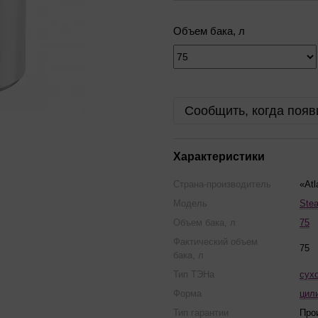
Объем бака, л
Сообщить, когда появ
Характеристики
Страна-производитель
«Atl
Модель
Stea
Объем бака, л
75
Фактический объем
75
бака, л
Тип ТЭНа
сух
Форма
цил
Тип гарантии
Про