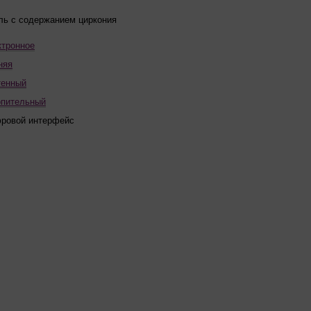
ль с содержанием циркония
ктронное
няя
тенный
опительный
ровой интерфейс