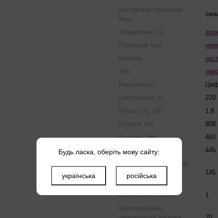
Внутреннее покрытие
эма
бака
Управление
эле
Подводка труб
ниж
Монтаж
нас
Тип
нак
Индикаторы
Циф
Напряжение, В
220
Мощность, кВт
1,8
Высота, мм
808
Глубина, мм
463
Ширина, мм
445
Будь ласка, оберіть мову сайту:
Время нагрева от 15 до
65 °С, вертикально /
145
українська
російська
горизонтально
Количество ТЭНов
1
Максимальная
температура нагрева,
70