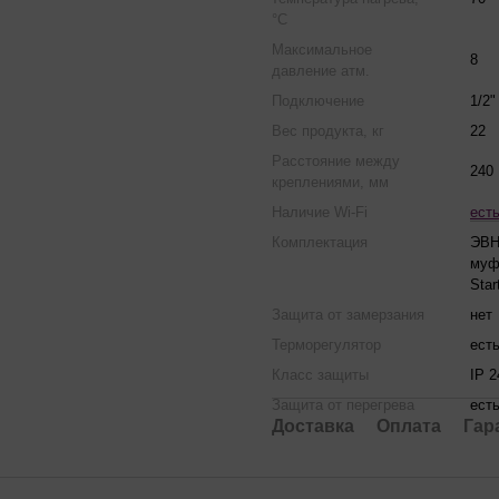
°С
Максимальное
8
давление атм.
Подключение
1/2"
Вес продукта, кг
22
Расстояние между
240
креплениями, мм
Наличие Wi-Fi
ест
Комплектация
ЭВН
муф
Star
Защита от замерзания
нет
Терморегулятор
ест
Класс защиты
IP 2
Защита от перегрева
ест
Доставка
Оплата
Гар