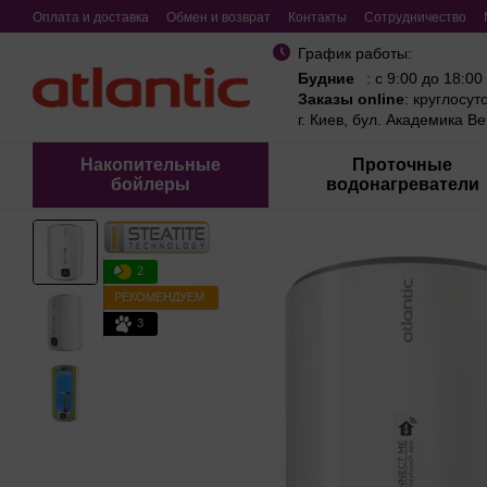
Перейти к основному контенту
Оплата и доставка
Обмен и возврат
Контакты
Сотрудничество
График работы:
Будние
: с 9:00 до 18:00
Заказы online
: круглосут
г. Киев, бул. Академика В
Накопительные
Проточные
бойлеры
водонагреватели
2
РЕКОМЕНДУЕМ
3