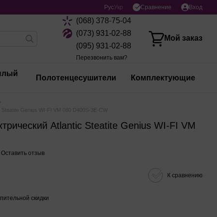
Сравнение
Рус
Укр
Вход
(068) 378-75-04
(073) 931-02-88
Мой заказ
(095) 931-02-88
Перезвонить вам?
плый
Полотенцесушители
Комплектующие
c Steatite Genius WI-FI VM 080 D400S-3E-CW
рический Atlantic Steatite Genius WI-FI VM
Оставить отзыв
К сравнению
пительной скидки