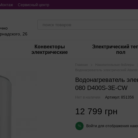
Монтаж
Сервисный центр
очно
ернадского, 26
Конвекторы
Электрический те
электрические
пол
Главная
Накопительные бойлеры
Водонагреватель электрический Atlanti
Водонагреватель элект
080 D400S-3E-CW
Нет в наличии
Артикул: 851356
12 799 грн
Войти
для отображения нако
%