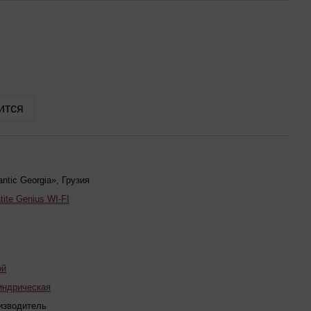
ится
antic Georgia», Грузия
tite Genius WI-FI
ой
индрическая
изводитель