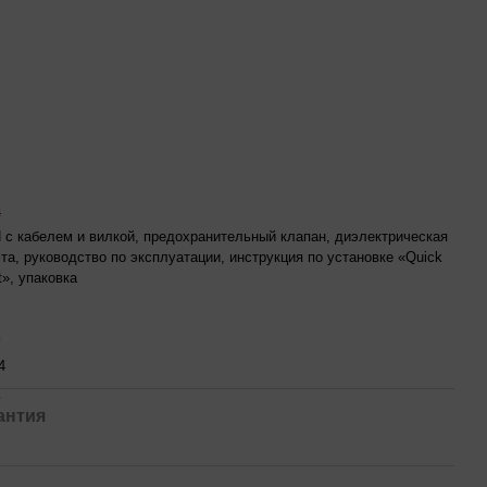
ь
 с кабелем и вилкой, предохранительный клапан, диэлектрическая
та, руководство по эксплуатации, инструкция по установке «Quick
t», упаковка
ь
4
ь
антия