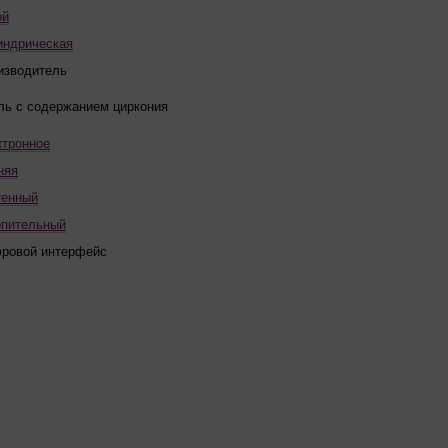
ой
индрическая
изводитель
ль с содержанием циркония
ктронное
няя
тенный
опительный
ровой интерфейс