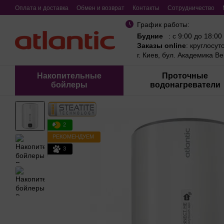
Перейти к основному контенту
Оплата и доставка
Обмен и возврат
Контакты
Сотрудничество
График работы:
Будние
: с 9:00 до 18:00
Заказы online
: круглосут
г. Киев, бул. Академика В
Накопительные
Проточные
бойлеры
водонагреватели
2
РЕКОМЕНДУЕМ
3