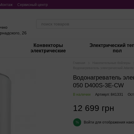
Монтаж
Сервисный центр
очно
ернадского, 26
Конвекторы
Электрический те
электрические
пол
Главная
Накопительные бойлеры
Водонагреватель электрический Atlanti
Водонагреватель элект
050 D400S-3E-CW
В наличии
Артикул: 841331
Ост
12 699 грн
Войти
для отображения нако
%