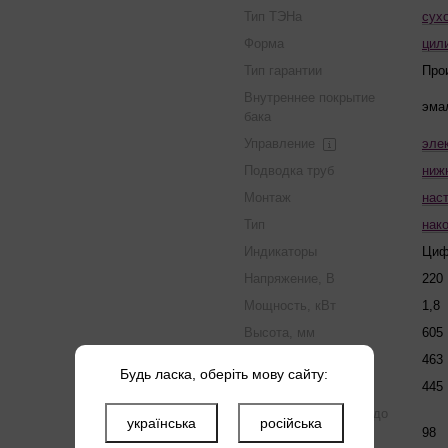
Тип ТЭНа
сух
Форма
цил
Тип гарантии
Про
Внутреннее покрытие
эма
бака
Управление
эле
Подводка труб
ниж
Монтаж
нас
Тип
нак
Индикаторы
Циф
Напряжение, В
220
Мощность, кВт
1,8
Высота, мм
605
Глубина, мм
463
Будь ласка, оберіть мову сайту:
Ширина, мм
445
Время нагрева от 15 до
українська
російська
65 °С, вертикально /
98