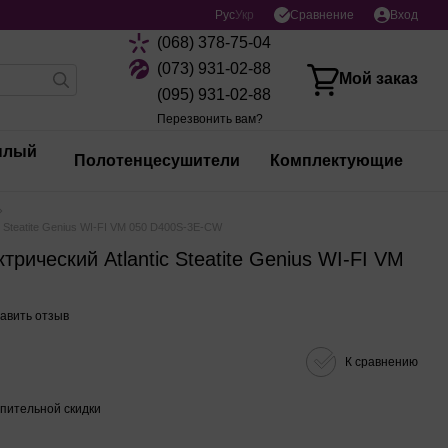
Сравнение
Рус
Укр
Вход
(068) 378-75-04
(073) 931-02-88
Мой заказ
(095) 931-02-88
Перезвонить вам?
плый
Полотенцесушители
Комплектующие
c Steatite Genius WI-FI VM 050 D400S-3E-CW
рический Atlantic Steatite Genius WI-FI VM
авить отзыв
К сравнению
пительной скидки