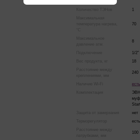
горизонтально
Количество ТЭНов
1
Максимальная
температура нагрева,
70
°С
Максимальное
8
давление атм.
Подключение
1/2"
Вес продукта, кг
18
Расстояние между
240
креплениями, мм
Наличие Wi-Fi
ест
Комплектация
ЭВН
муф
Star
Защита от замерзания
нет
Терморегулятор
ест
Расстояние между
100
патрубками, мм