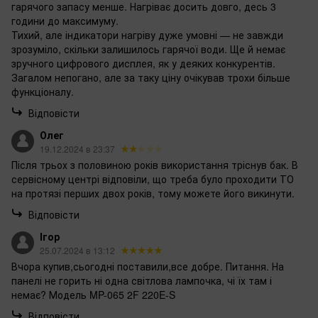
гарячого запасу менше. Нагріває досить довго, десь 3
години до максимуму.
Тихий, але індикатори нагріву дуже умовні — не завжди
зрозуміло, скільки залишилось гарячої води. Ще й немає
зручного цифрового дисплея, як у деяких конкурентів.
Загалом непогано, але за таку ціну очікував трохи більше
функціоналу.
Відповісти
Олег
19.12.2024 в 23:37
Після трьох з половиною років використання тріснув бак. В
сервісному центрі відповіли, що треба було проходити ТО
на протязі перших двох років, тому можете його викинути.
Відповісти
Ігор
25.07.2024 в 13:12
Вчора купив,сьогодні поставили,все добре. Питання. На
панелі не горить ні одна світлова лампочка, чі їх там і
немає? Модель MP-065 2F 220E-S
Відповісти