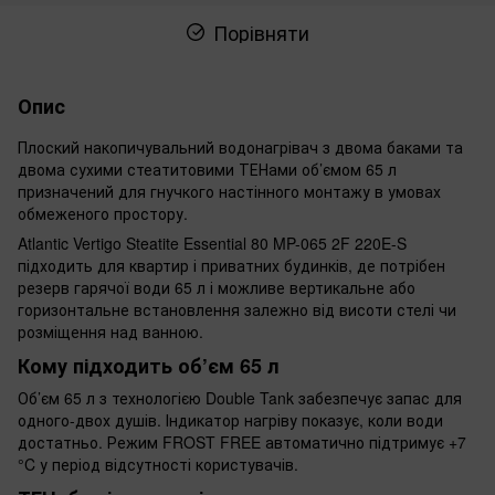
Порівняти
Опис
Плоский накопичувальний водонагрівач з двома баками та
двома сухими стеатитовими ТЕНами об’ємом 65 л
призначений для гнучкого настінного монтажу в умовах
обмеженого простору.
Atlantic Vertigo Steatite Essential 80 MP-065 2F 220E-S
підходить для квартир і приватних будинків, де потрібен
резерв гарячої води 65 л і можливе вертикальне або
горизонтальне встановлення залежно від висоти стелі чи
розміщення над ванною.
Кому підходить об’єм 65 л
Об’єм 65 л з технологією Double Tank забезпечує запас для
одного-двох душів. Індикатор нагріву показує, коли води
достатньо. Режим FROST FREE автоматично підтримує +7
°C у період відсутності користувачів.