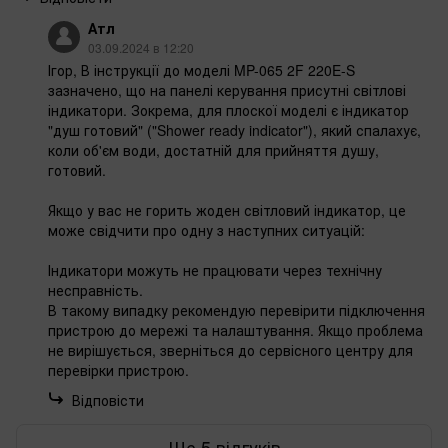
Атл
03.09.2024 в 12:20
Ігор, В інструкції до моделі MP-065 2F 220E-S
зазначено, що на панелі керування присутні світлові
індикатори. Зокрема, для плоскої моделі є індикатор
"душ готовий" ("Shower ready indicator"), який спалахує,
коли об'єм води, достатній для прийняття душу,
готовий.
Якщо у вас не горить жоден світловий індикатор, це
може свідчити про одну з наступних ситуацій:
Індикатори можуть не працювати через технічну
несправність.
В такому випадку рекомендую перевірити підключення
пристрою до мережі та налаштування. Якщо проблема
не вирішується, зверніться до сервісного центру для
перевірки пристрою.
Відповісти
Ще 5 відгуків