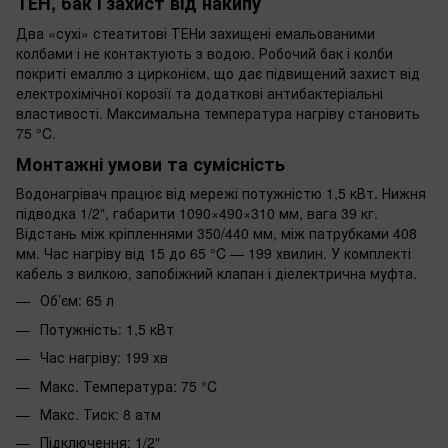
ТЕН, бак і захист від накипу
Два «сухі» стеатитові ТЕНи захищені емальованими
колбами і не контактують з водою. Робочий бак і колби
покриті емаллю з цирконієм, що дає підвищений захист від
електрохімічної корозії та додаткові антибактеріальні
властивості. Максимальна температура нагріву становить
75 °C.
Монтажні умови та сумісність
Водонагрівач працює від мережі потужністю 1,5 кВт. Нижня
підводка 1/2", габарити 1090×490×310 мм, вага 39 кг.
Відстань між кріпленнями 350/440 мм, між патрубками 408
мм. Час нагріву від 15 до 65 °C — 199 хвилин. У комплекті
кабель з вилкою, запобіжний клапан і діелектрична муфта.
Об’єм: 65 л
Потужність: 1,5 кВт
Час нагріву: 199 хв
Макс. Температура: 75 °C
Макс. Тиск: 8 атм
Підключення: 1/2"