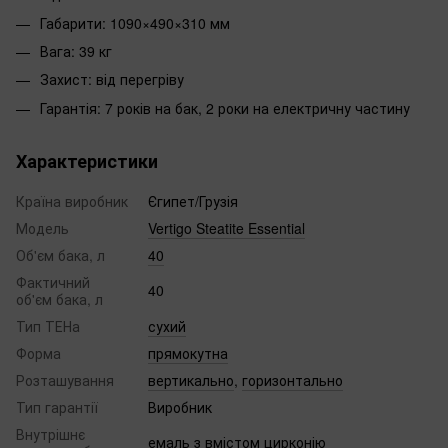
Габарити: 1090×490×310 мм
Вага: 39 кг
Захист: від перегріву
Гарантія: 7 років на бак, 2 роки на електричну частину
Характеристики
Країна виробник
Єгипет/Грузія
Модель
Vertigo Steatite Essential
Об'єм бака, л
40
Фактичний
40
об'єм бака, л
Тип ТЕНа
сухий
Форма
прямокутна
Розташування
вертикально
,
горизонтально
Тип гарантії
Виробник
Внутрішнє
емаль з вмістом цирконію