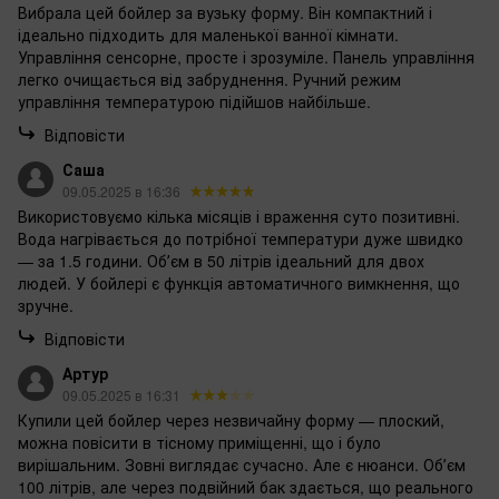
Вибрала цей бойлер за вузьку форму. Він компактний і
ідеально підходить для маленької ванної кімнати.
Управління сенсорне, просте і зрозуміле. Панель управління
легко очищається від забруднення. Ручний режим
управління температурою підійшов найбільше.
Відповісти
Саша
09.05.2025 в 16:36
Використовуємо кілька місяців і враження суто позитивні.
Вода нагрівається до потрібної температури дуже швидко
— за 1.5 години. Обʼєм в 50 літрів ідеальний для двох
людей. У бойлері є функція автоматичного вимкнення, що
зручне.
Відповісти
Артур
09.05.2025 в 16:31
Купили цей бойлер через незвичайну форму — плоский,
можна повісити в тісному приміщенні, що і було
вирішальним. Зовні виглядає сучасно. Але є нюанси. Обʼєм
100 літрів, але через подвійний бак здається, що реального