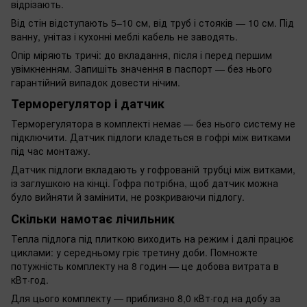
відрізають.
Від стін відступають 5–10 см, від труб і стояків — 10 см. Під
ванну, унітаз і кухонні меблі кабель не заводять.
Опір міряють тричі: до вкладання, після і перед першим
увімкненням. Запишіть значення в паспорт — без нього
гарантійний випадок довести нічим.
Терморегулятор і датчик
Терморегулятора в комплекті немає — без нього систему не
підключити. Датчик підлоги кладеться в гофрі між витками
під час монтажу.
Датчик підлоги вкладають у гофрованій трубці між витками,
із заглушкою на кінці. Гофра потрібна, щоб датчик можна
було вийняти й замінити, не розкриваючи підлогу.
Скільки намотає лічильник
Тепла підлога під плиткою виходить на режим і далі працює
циклами: у середньому гріє третину доби. Помножте
потужність комплекту на 8 годин — це добова витрата в
кВт·год.
Для цього комплекту — приблизно 8,0 кВт·год на добу за