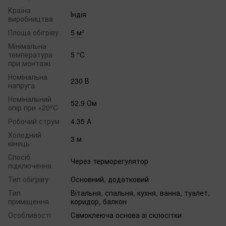
Країна
Індія
виробництва
Площа обігріву
5 м²
Мінімальна
температура
5 °C
при монтажі
Номінальна
230 В
напруга
Номінальний
52.9 Ом
опір при +20⁰C
Робочий струм
4.35 А
Холодний
3 м
кінець
Спосіб
Через терморегулятор
підключення
Тип обігріву
Основний, додатковий
Тип
Вітальня, спальня, кухня, ванна, туалет,
приміщення
коридор, балкон
Особливості
Самоклеюча основа зі склосітки