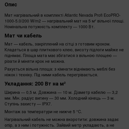
Опис
Мат нагрівальний в комплекті Atlantic Nevada Profi EcoPRO-
1000-5.0/200 W/m2 — нагрівальний мат на 5 м² вільної площі.
Номінальна потужність комплекту — 1000 Вт.
Мат чи кабель
Мат — кабель, закріплений на сітці з готовим кроком.
Кладеться в шар плиткового клею, висоту підлоги майже не
піднімає. Площа мата має збігатися з вільною площею —
різати й міняти крок не можна.
Рахується вільна площа: з кімнати віднімають меблі без
ніжок і техніку. Під ними кабель перегрівається.
Укладання: 200 Вт на м²
Ширина — 0,5 м. Довжина — 10 м. Діаметр кабелю — 3,2
мм. Мін. радіус вигину — 30 мм. Холодний кінець — 3 м.
Ступінь захисту — IPX7.
Монтаж за температури не нижче 5 °C.
Нагрівальний кабель не можна вкоротити: довжина задає
опір, а з ним і потужність. Зайвий метр укладають, а не