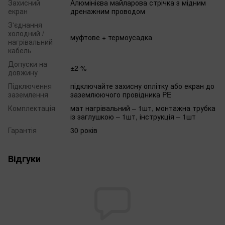
Захисний
Алюмінієва майларова стрічка з мідним
екран
дренажним проводом
З'єднання
холодний /
муфтове + термоусадка
нагрівальний
кабель
Допуски на
±2 %
довжину
Підключення
підключайте захисну оплітку або екран до
заземлення
заземлюючого провідника PE
Комплектація
мат нагрівальний – 1шт, монтажна трубка
із заглушкою – 1шт, інструкція – 1шт
Гарантія
30 років
Відгуки