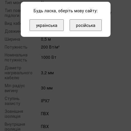
Тип монтажу
У стяжку
Тип поверхні
Будь ласка, оберіть мову сайту:
Плитка, килим, ПВХ, пробка, паркет
підлоги
Вид кабелю
Двожильний
українська
російська
Довжина
10 м
Ширина
0,5 м
Потужність
200 Вт/м²
Номінальна
1000 Вт
потужність
Діаметр
нагрівального
3,2 мм
кабелю
Min радіус
30 мм
вигину
Ступінь
IPX7
захисту
Зовнішня
ПВХ
ізоляція
Внутрішня
ПВХ
ізоляція