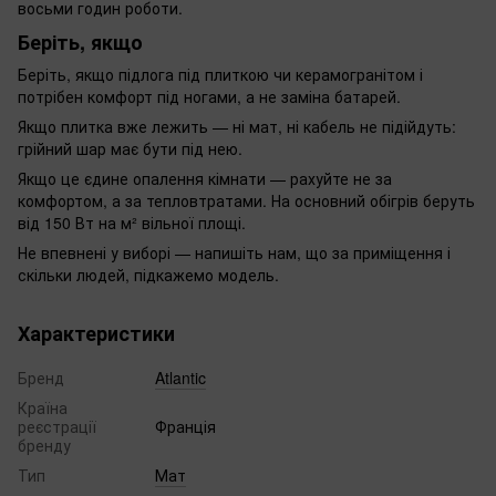
восьми годин роботи.
Беріть, якщо
Беріть, якщо підлога під плиткою чи керамогранітом і
потрібен комфорт під ногами, а не заміна батарей.
Якщо плитка вже лежить — ні мат, ні кабель не підійдуть:
грійний шар має бути під нею.
Якщо це єдине опалення кімнати — рахуйте не за
комфортом, а за тепловтратами. На основний обігрів беруть
від 150 Вт на м² вільної площі.
Не впевнені у виборі — напишіть нам, що за приміщення і
скільки людей, підкажемо модель.
Характеристики
Бренд
Atlantic
Країна
реєстрації
Франція
бренду
Тип
Мат