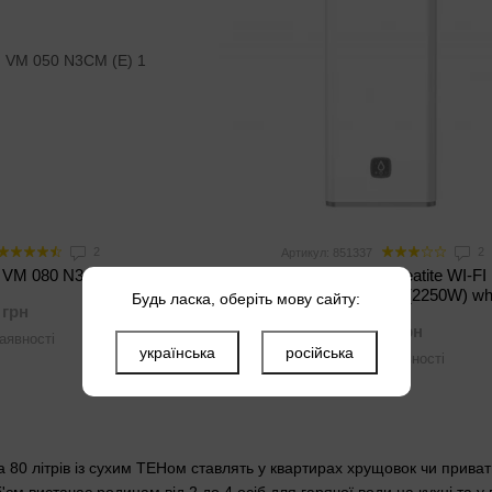
2
2
Артикул: 851337
lim VM 080 N3CM (E)
Бойлер Atlantic Vertigo Steatite WI-FI
MP0802F220-S WD (2250W) wh
Будь ласка, оберіть мову сайту:
 грн
20 599 грн
аявності
українська
російська
Немає в наявності
 80 літрів із сухим ТЕНом ставлять у квартирах хрущовок чи прива