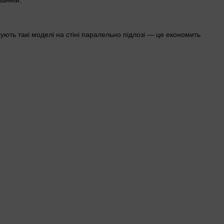
ванній.
ь такі моделі на стіні паралельно підлозі — це економить
нтом. Обслуговування зводиться до заміни картриджа, а не
ТЕН — ресурс нагрівача вищий.
ід полицю чи у куток ванної. Настінний або навесний монтаж
де, якщо хтось у домі не любить гаджети — ручка повертається
хим ТЕНом вирішує питання місця без компромісів по воді.
вертикальні моделі
чи
на 100 літрів
. При м'якій воді без накипу