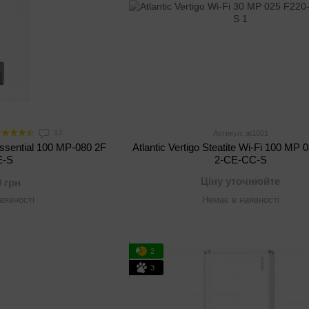
13
Артикул: at1001
 Essential 100 MP-080 2F
Atlantic Vertigo Steatite Wi-Fi 100 MP 
E-S
2-CE-CC-S
Ціну уточнюйте
9 грн
аявності
Немає в наявності
2
3