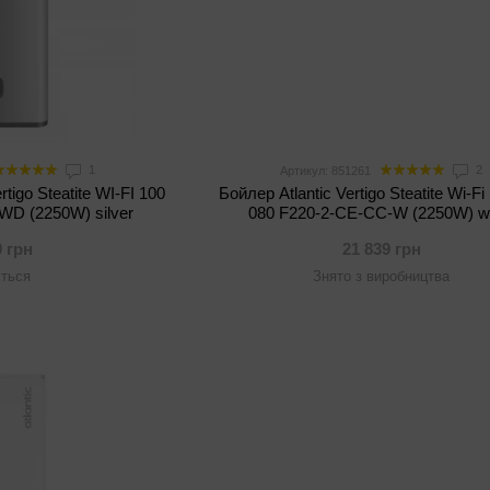
1
2
Артикул: 851261
rtigo Steatite WI-FI 100
Бойлер Atlantic Vertigo Steatite Wi-F
D (2250W) silver
080 F220-2-CE-CC-W (2250W) w
9 грн
21 839 грн
ється
Знято з виробництва