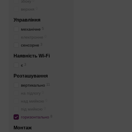
0
збоку
0
верхня
Управління
5
механічне
0
електронне
3
сенсорне
Наявність Wi-Fi
3
є
Розташування
11
вертикально
0
на підлогу
0
над мийкою
0
під мийкою
8
горизонтально
Монтаж