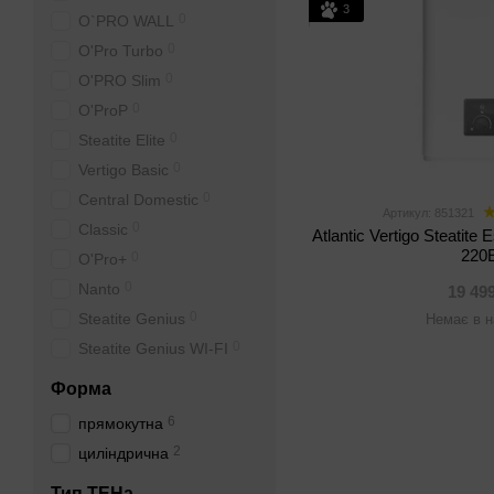
3
0
O`PRO WALL
0
O'Pro Turbo
0
O'PRO Slim
0
O'ProP
0
Steatite Elite
0
Vertigo Basic
0
Central Domestic
Артикул: 851321
0
Classic
Atlantic Vertigo Steatite
220
0
O'Pro+
0
Nanto
19 49
0
Steatite Genius
Немає в н
0
Steatite Genius WI-FI
Форма
6
прямокутна
2
циліндрична
Тип ТЕНа