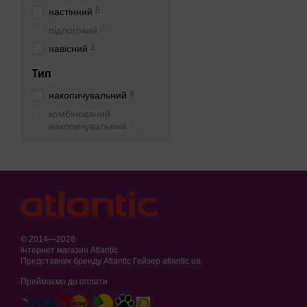
6
настінний
0
підлоговий
2
навісний
Тип
8
накопичувальний
комбінований
0
накопичувальний
© 2014—2026
Інтернет магазин Atlantic
Представник бренду Atlantic Гейзер atlantic.ua
Приймаємо до оплати