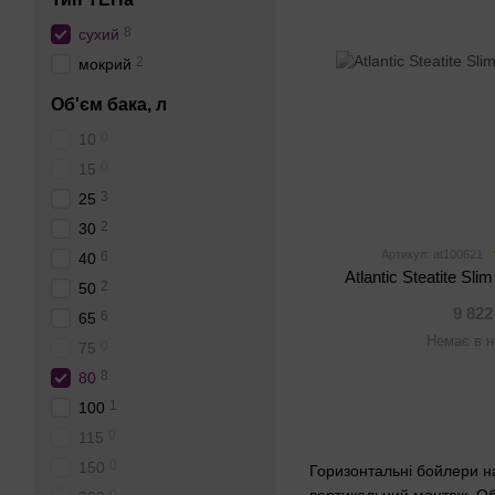
8
сухий
2
мокрий
Об'єм бака, л
0
10
0
15
3
25
2
30
Артикул: at100621
6
40
Atlantic Steatitе S
2
50
9 822
6
65
Немає в н
0
75
8
80
1
100
0
115
0
150
Горизонтальні бойлери на