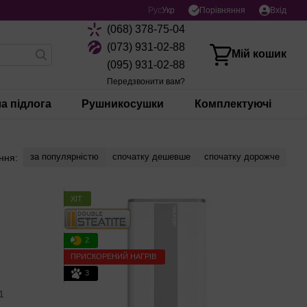
Порівняння
Рус
Укр
Вхід
(068) 378-75-04
(073) 931-02-88
Мій кошик
(095) 931-02-88
Передзвонити вам?
а підлога
Рушникосушки
Комплектуючі
за популярністю
спочатку дешевше
спочатку дорожче
ння:
ХІТ
2
ПРИСКОРЕНИЙ НАГРІВ
3