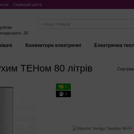
нтаж
Сервісний центр
добово
ернадського, 26
івачі
Конвектори електричні
Електрична тепл
ухим ТЕНом 80 літрів
Сортува
2
3