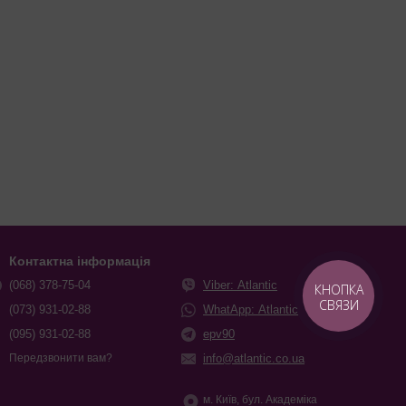
Контактна інформація
(068) 378-75-04
Viber: Atlantic
КНОПКА
СВЯЗИ
(073) 931-02-88
WhatApp: Atlantic
(095) 931-02-88
epv90
info@atlantic.co.ua
Передзвонити вам?
м. Київ, бул. Академіка