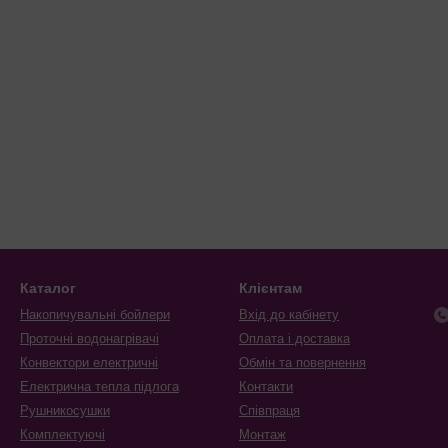
Каталог
Клієнтам
Накопичувальні бойлери
Вхід до кабінету
Проточні водонагрівачі
Оплата і доставка
Конвектори електричні
Обмін та повернення
Електрична тепла підлога
Контакти
Рушникосушки
Співпраця
Комплектуючі
Монтаж