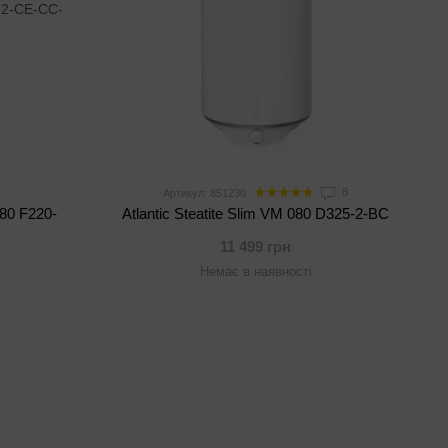
8
Артикул: 851230
080 F220-
Atlantic Steatitе Slim VM 080 D325-2-BC
11 499 грн
Немає в наявності