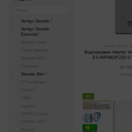
4
Vertigo Steatite
Vertigo Steatite
1
Essential
0
Steatite Cube
Артикул: 851338
0
Combi Steatite
Водонагрівач Atlantic Ve
ES-MP0802F220-S W
0
Steatite EGO
0
Exclusive
20 19
2
Steatite Slim
Очіку
0
O'Pro Vertigo
0
Ondeo
ХІТ
0
CWH
0
Ingenio
0
O'PRO Classic
0
O'PRO+ HM
2
0
Round