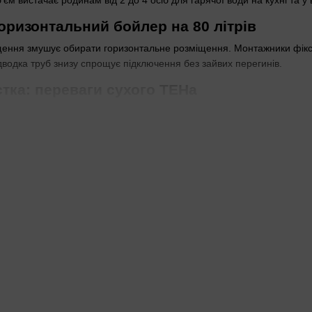
єм вистачає родинам від 2 до 4 осіб для гарячої води на кухні та у 
оризонтальний бойлер на 80 літрів
ння змушує обирати горизонтальне розміщення. Монтажники фіксуют
дводка труб знизу спрощує підключення без зайвих перегинів.
тка: переваги сухого ТЕНа
 води напряму. Накип осідає менше, ніж у моделях із мокрим елеме
и в регіонах із мінералізованою водою рекомендують саме сухий 
щень підходить форма бойлера
 вузьку нішу над дверима чи у коморі. Циліндрична модель пасує п
 чи у коридорі.
ати Wi-Fi керування
-Fi дозволяє налаштувати температуру з телефону. Механічне підій
ирають для будинків, де керують опаленням віддалено.
омічають: під низькою стелею горизонтальний бойлер на 80 л із су
ь, якщо монтаж вертикальний або об'єм бака не 80 літрів — оберіть
еходьте на
бойлери з мокрим ТЕНом
.