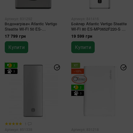
Артикул: 831292
Артикул: 841416
Водонагрівач Atlantic Vertigo
Бойлер Atlantic Vertigo Steatite
Steatite WI-FI 50 ES-
WI-FI 80 ES-MP0652F220-S WD
MP0402F220-S WD (2250W)
(2250W) white
17 799 грн
19 599 грн
silver
Купити
Купити
2
ХІТ
3
−10%
2
3
1
Артикул: 851338
Артикул: 831218