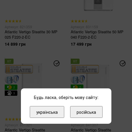
Артикул: 821359
Артикул: 831159
Atlantic Vertigo Steatite 30 MP
Atlantic Vertigo Steatite 50 MP
025 F220-2-EC
040 F220-2-EC
14 899 грн
17 499 грн
ХІТ
ХІТ
2
2
3
3
Будь ласка, оберіть мову сайту:
українська
російська
13
13
Артикул: 851321
Артикул: 841307
Atlantic Vertigo Steatite
Atlantic Vertigo Steatite