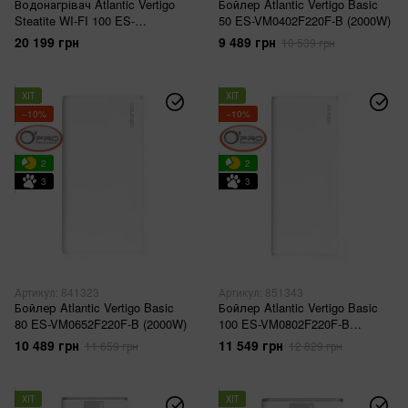
Водонагрівач Atlantic Vertigo
Бойлер Atlantic Vertigo Basic
Steatite WI-FI 100 ES-
50 ES-VM0402F220F-B (2000W)
MP0802F220-S WD (2250W)
20 199 грн
9 489 грн
10 539 грн
silver
ХІТ
ХІТ
−10%
−10%
2
2
3
3
Артикул: 841323
Артикул: 851343
Бойлер Atlantic Vertigo Basic
Бойлер Atlantic Vertigo Basic
80 ES-VM0652F220F-B (2000W)
100 ES-VM0802F220F-B
(2000W)
10 489 грн
11 549 грн
11 659 грн
12 829 грн
ХІТ
ХІТ