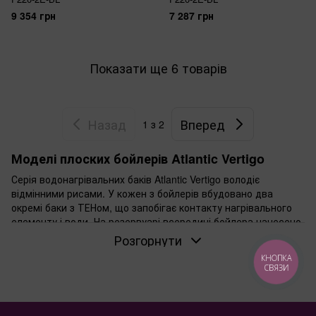
9 354 грн
7 287 грн
Показати ще 6 товарів
Назад
Вперед
1
з 2
Моделі плоских бойлерів Atlantic Vertigo
Серія водонагрівальних баків Atlantic Vertigo володіє
відмінними рисами. У кожен з бойлерів вбудовано два
окремі баки з ТЕНом, що запобігає контакту нагрівального
елементу і води. На резервуарі всередині бойлера нанесено
спеціальне покриття, до складу якого входить
Розгорнути
цирконій. Саме тому водогрійний бак Atlantic Vertigo
КНОПКА
прослужить набагато більше і ремонт не знадобиться. ТЕНи
СВЯЗИ
всередині бойлера надійно захищені від впливу води та
залишаються сухими.
Відмінні риси бойлерів Atlantic Vertigo