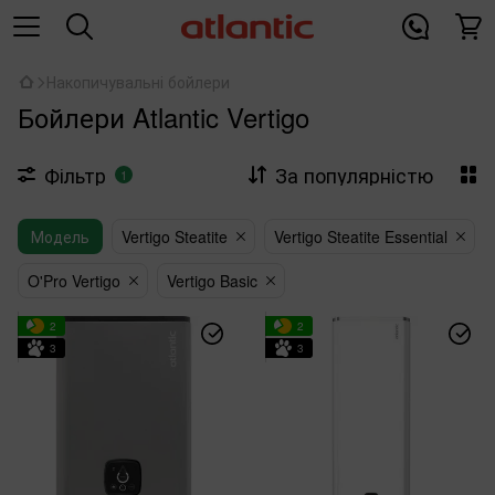
Накопичувальні бойлери
Бойлери Atlantic Vertigo
Фільтр
За популярністю
1
Модель
Vertigo Steatite
Vertigo Steatite Essential
O'Pro Vertigo
Vertigo Basic
2
2
3
3