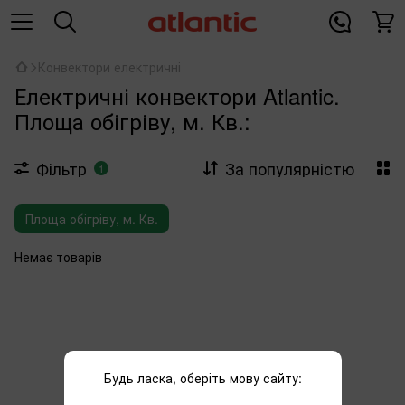
Конвектори електричні
Електричні конвектори Atlantic.
Площа обігріву, м. Кв.:
Фільтр
За популярністю
1
Площа обігріву, м. Кв.
Немає товарів
Будь ласка, оберіть мову сайту: