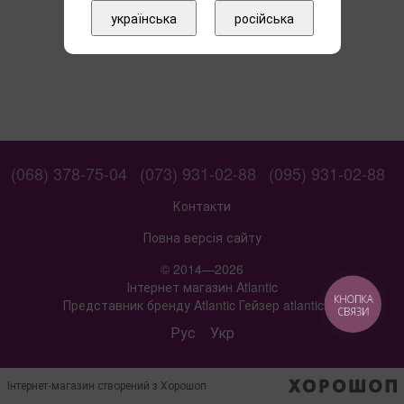
українська
російська
(068) 378-75-04
(073) 931-02-88
(095) 931-02-88
Контакти
Повна версія сайту
© 2014—2026
Інтернет магазин Atlantic
КНОПКА
Представник бренду Atlantic Гейзер atlantic.ua
СВЯЗИ
Рус
Укр
Інтернет-магазин створений з Хорошоп