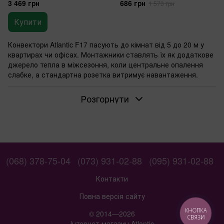
3 469 грн
686 грн
1 573 грн
Купити
Конвектори Atlantic F17 пасують до кімнат від 5 до 20 м у
квартирах чи офісах. Монтажники ставлять їх як додаткове
джерело тепла в міжсезоння, коли центральне опалення
слабке, а стандартна розетка витримує навантаження.
Для яких площ підходить Atlantic F17
Розгорнути
Оберіть модель за площею: 500 Вт нагріває 5 м, 1000 Вт —
10 м, 1500 Вт — 15 м, 2000 Вт — 20 м. У спальні чи кабінеті
така потужність створює комфорт без перевантаження
мережі. Терморегулятор тримає стабільну температуру, а
закритий ТЕН працює тихо.
Коли обирати механічне керування
(068) 378-75-04
(073) 931-02-88
(095) 931-02-88
конвектором
Контакти
Механічне керування в F17 просте: крутите ручку для
температури, і прилад реагує одразу. Воно надійне для
Повна версія сайту
щоденного використання в орендованих квартирах чи
КНОПКА
© 2014—2026
маленьких офісах, де не потрібні дисплеї чи програми. Якщо
СВЯЗИ
Інтернет магазин Atlantic