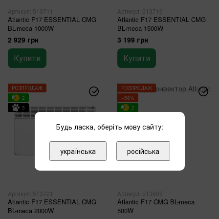
Артикул: 513711
Артикул: 513716
Atlantic F17 ESSENTIAL CMG
Atlantic F17 ESSENTIAL CMG
BL-meca 1000W
BL-meca 1500W
2 929 грн
3 199 грн
Купити
Купити
РОЗПРОДАЖ
РОЗПРОДАЖ
2
−56%
3
2
3
Будь ласка, оберіть мову сайту:
українська
російська
Артикул: 513721
Артикул: 513605
Atlantic F17 ESSENTIAL CMG
Atlantic F17 CMG BL-meca
BL-meca 2000W
500W