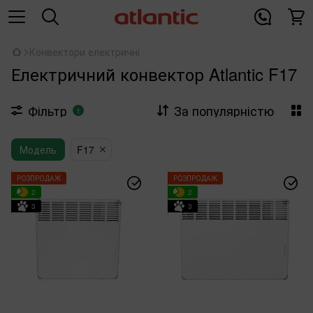
Конвектори електричні
Електричний конвектор Atlantic F17
Фільтр
За популярністю
1
Модель
F17
РОЗПРОДАЖ
РОЗПРОДАЖ
2
2
3
3