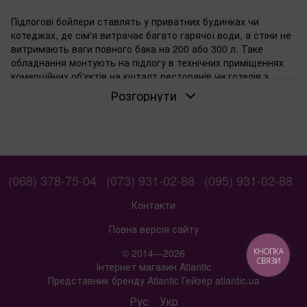
Підлогові бойлери ставлять у приватних будинках чи
котеджах, де сім'я витрачає багато гарячої води, а стіни не
витримають ваги повного бака на 200 або 300 л. Таке
обладнання монтують на підлогу в технічних приміщеннях
комерційних об'єктів на кшталт ресторанів чи готелів з
автономним водопостачанням.
Розгорнути
Коли потрібен бак на 200 або 300 літрів
Сім'я з 45 осіб у будинку з ванною та душем потребує
щонайменше 200 л. Бак на 300 л вибирають для котеджів із
джакузі чи кількома санвузлами — гаряча вода не
закінчиться навіть при одночасному використанні.
(068) 378-75-04
(073) 931-02-88
(095) 931-02-88
Монтажники радять враховувати пікове навантаження:
ранок чи вечір, коли всі миються.
Контакти
Якщо неможливий настінний монтаж
Повна версія сайту
У старих будинках стіни з газобетону чи гіпсокартону не
© 2014—2026
КНОПКА
тримають 250350 кг повного бойлера. Підлоговий монтаж
СВЯЗИ
Інтернет магазин Atlantic
спрощує установку — просто ставлять на рівну підлогу.
Представник бренду Atlantic Гейзер atlantic.ua
Циліндрична форма з боковим підводом труб пасує для
вузьких котелень чи комор.
Рус
Укр