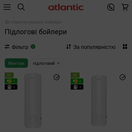
Накопичувальні бойлери
Підлогові бойлери
Фільтр
За популярністю
1
Монтаж
підлоговий
ХІТ
ХІТ
2
2
3
3