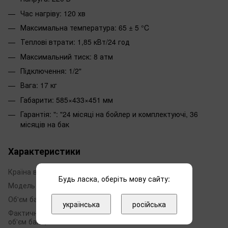
Час нагріву: 120 хв
Максимальна температура: 65 ± 5 °C
Теплові втрати: 1,85 кВт/24 год
Максимальний тиск: 8 атм
Підключення: 1/2"
Вага: 17 кг
Габарити: 585×433×451 мм
Гарантія: ": "24 місяці на бойлер и комплектуючі, 36
місяців на бак
Характеристики
Країна виробник
Україна
Будь ласка, оберіть мову сайту:
Модель
O'Pro+
Об'єм бака, л
100
українська
російська
Фактичний
100
об'єм бака, л