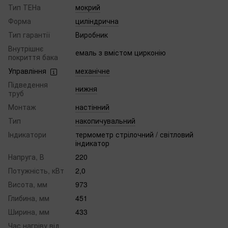
Тип ТЕНа
мокрий
Форма
циліндрична
Тип гарантії
Виробник
Внутрішнє
емаль з вмістом цирконію
покриття бака
Управління
механічне
Підведення
нижня
труб
Монтаж
настінний
Тип
накопичувальний
Індикатори
термометр стрілочний / світловий
індикатор
Напруга, В
220
Потужність, кВт
2,0
Висота, мм
973
Глибина, мм
451
Ширина, мм
433
Час нагріву від