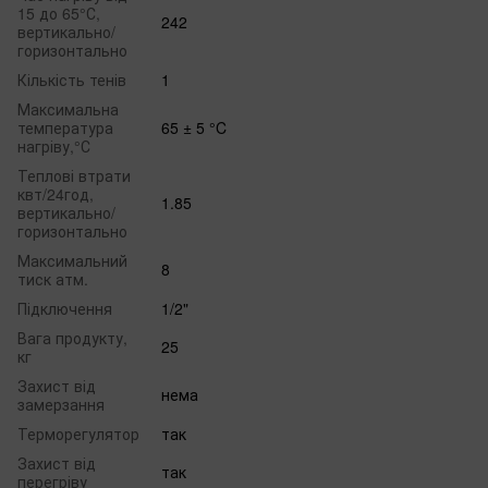
15 до 65°С,
242
вертикально/
горизонтально
Кількість тенів
1
Максимальна
температура
65 ± 5 °C
нагріву,°С
Теплові втрати
квт/24год,
1.85
вертикально/
горизонтально
Максимальний
8
тиск атм.
Підключення
1/2"
Вага продукту,
25
кг
Захист від
нема
замерзання
Терморегулятор
так
Захист від
так
перегріву