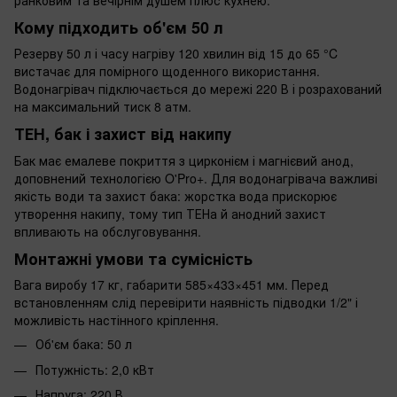
Кому підходить об'єм 50 л
Резерву 50 л і часу нагріву 120 хвилин від 15 до 65 °C
вистачає для помірного щоденного використання.
Водонагрівач підключається до мережі 220 В і розрахований
на максимальний тиск 8 атм.
ТЕН, бак і захист від накипу
Бак має емалеве покриття з цирконієм і магнієвий анод,
доповнений технологією O'Pro+. Для водонагрівача важливі
якість води та захист бака: жорстка вода прискорює
утворення накипу, тому тип ТЕНа й анодний захист
впливають на обслуговування.
Монтажні умови та сумісність
Вага виробу 17 кг, габарити 585×433×451 мм. Перед
встановленням слід перевірити наявність підводки 1/2" і
можливість настінного кріплення.
Об'єм бака: 50 л
Потужність: 2,0 кВт
Напруга: 220 В