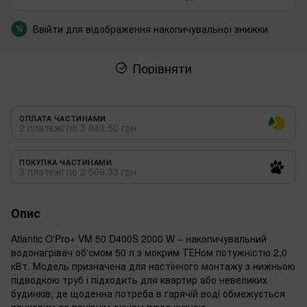
Ввійти
для відображення накопичувальної знижки
%
Порівняти
ОПЛАТА ЧАСТИНАМИ
2 платежі по 3 849.50 грн
ПОКУПКА ЧАСТИНАМИ
3 платежі по 2 566.33 грн
Опис
Atlantic O'Pro+ VM 50 D400S 2000 W – накопичувальний
водонагрівач об'ємом 50 л з мокрим ТЕНом потужністю 2,0
кВт. Модель призначена для настінного монтажу з нижньою
підводкою труб і підходить для квартир або невеликих
будинків, де щоденна потреба в гарячій воді обмежується
ранковим та вечірнім душем плюс кухнею.