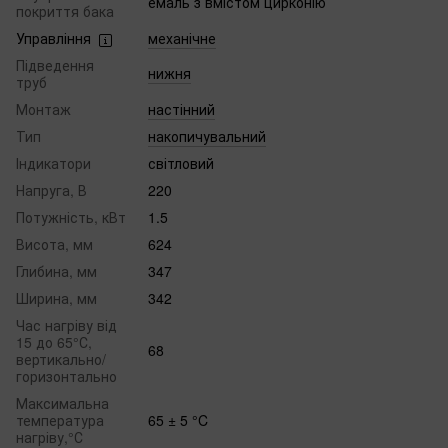
емаль з вмістом цирконію
покриття бака
Управління
механічне
Підведення
нижня
труб
Монтаж
настінний
Тип
накопичувальний
Індикатори
світловий
Напруга, В
220
Потужність, кВт
1.5
Висота, мм
624
Глибина, мм
347
Ширина, мм
342
Час нагріву від
15 до 65°С,
68
вертикально/
горизонтально
Максимальна
температура
65 ± 5 °C
нагріву,°С