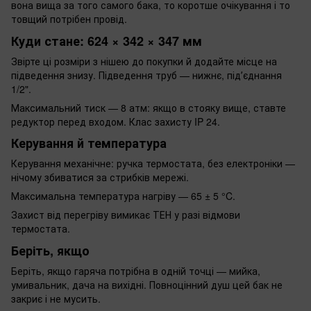
вона вища за того самого бака, то коротше очікування і то
товщий потрібен провід.
Куди стане: 624 × 342 × 347 мм
Звірте ці розміри з нішею до покупки й додайте місце на
підведення знизу. Підведення труб — нижнє, підʼєднання
1/2".
Максимальний тиск — 8 атм: якщо в стояку вище, ставте
редуктор перед входом. Клас захисту IP 24.
Керування й температура
Керування механічне: ручка термостата, без електроніки —
нічому збиватися за стрибків мережі.
Максимальна температура нагріву — 65 ± 5 °C.
Захист від перегріву вимикає ТЕН у разі відмови
термостата.
Беріть, якщо
Беріть, якщо гаряча потрібна в одній точці — мийка,
умивальник, дача на вихідні. Повноцінний душ цей бак не
закриє і не мусить.