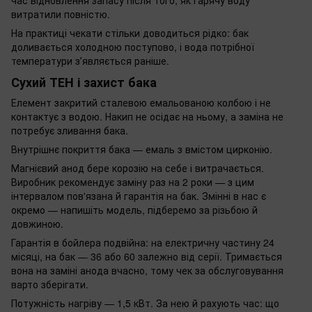
витратили повністю.
На практиці чекати стільки доводиться рідко: бак
доливається холодною поступово, і вода потрібної
температури зʼявляється раніше.
Сухий ТЕН і захист бака
Елемент закритий сталевою емальованою колбою і не
контактує з водою. Накип не осідає на ньому, а заміна не
потребує зливання бака.
Внутрішнє покриття бака — емаль з вмістом цирконію.
Магнієвий анод бере корозію на себе і витрачається.
Виробник рекомендує заміну раз на 2 роки — з цим
інтервалом пов'язана й гарантія на бак. Змінні в нас є
окремо — напишіть модель, підберемо за різьбою й
довжиною.
Гарантія в бойлера подвійна: на електричну частину 24
місяці, на бак — 36 або 60 залежно від серії. Тримається
вона на заміні анода вчасно, тому чек за обслуговування
варто зберігати.
Потужність нагріву — 1,5 кВт. За нею й рахують час: що