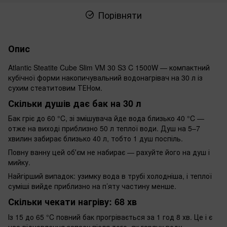
Порівняти
Опис
Atlantic Steatite Cube Slim VM 30 S3 C 1500W — компактний
кубічної форми накопичувальний водонагрівач на 30 л із
сухим стеатитовим ТЕНом.
Скільки душів дає бак на 30 л
Бак гріє до 60 °C, зі змішувача йде вода близько 40 °C —
отже на виході приблизно 50 л теплої води. Душ на 5–7
хвилин забирає близько 40 л, тобто 1 душ поспіль.
Повну ванну цей обʼєм не набирає — рахуйте його на душ і
мийку.
Найгірший випадок: узимку вода в трубі холодніша, і теплої
суміші вийде приблизно на п’яту частину менше.
Скільки чекати нагріву: 68 хв
Із 15 до 65 °C повний бак прогрівається за 1 год 8 хв. Це і є
час відновлення запасу після того, як гарячу воду