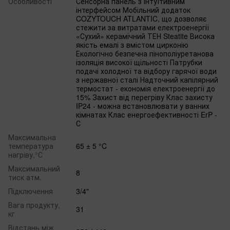
Особливості
Сенсорна панель з інтуїтивним
інтерфейсом Мобільний додаток
COZYTOUCH ATLANTIC, що дозволяє
стежити за витратами електроенергії
«Сухий» керамічний ТЕН Steatite Висока
якість емалі з вмістом цирконію
Екологічно безпечна пінополіуретанова
ізоляція високої щільності Патрубки
подачі холодної та відбору гарячої води
з нержавної сталі Надточний капілярний
термостат - економія електроенергії до
15% Захист від перегріву Клас захисту
IP24 - можна встановлювати у ванних
кімнатах Клас енергоефективності ErP -
С
Максимальна
температура
65 ± 5 °C
нагріву,°С
Максимальний
8
тиск атм.
Підключення
3/4"
Вага продукту,
31
кг
Відстань між