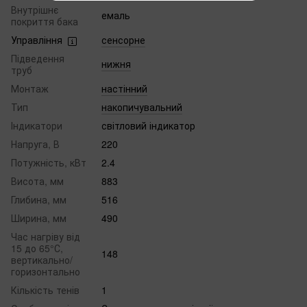
Внутрішнє
емаль
покриття бака
Управління
сенсорне
Підведення
нижня
труб
Монтаж
настінний
Тип
накопичувальний
Індикатори
світловий індикатор
Напруга, В
220
Потужність, кВт
2.4
Висота, мм
883
Глибина, мм
516
Ширина, мм
490
Час нагріву від
15 до 65°С,
148
вертикально/
горизонтально
Кількість тенів
1