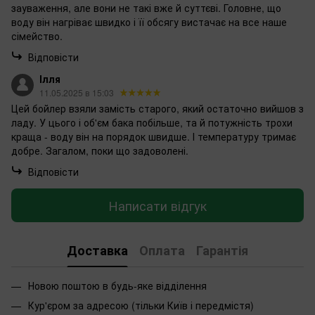
зауваження, але вони не такі вже й суттєві. Головне, що
воду він нагріває швидко і її обсягу вистачає на все наше
сімейство.
Відповісти
Ілля
11.05.2025 в 15:03
Цей бойлер взяли замість старого, який остаточно вийшов з
ладу. У цього і об'єм бака побільше, та й потужність трохи
краща - воду він на порядок швидше. І температуру тримає
добре. Загалом, поки що задоволені.
Відповісти
Написати відгук
Доставка
Оплата
Гарантія
Новою поштою в будь-яке відділення
Кур'єром за адресою (тільки Київ і передмістя)