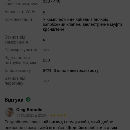
350 / 440
кріпленнями, мм
Наявність Wi-Fi
є
Комплектація
У комплекті йде кабель з вилкою,
запобіжний клапан, діелектрична муфта,
кронштейн
Захист від
є
замерзання
Терморегулятор
так
Відстань між
230
патрубками, мм
Клас захисту
IP24, II клас електрозахисту
Захист від
так
перегріву
Відгуки
2
Oleg Borodin
11.05.2025 в 23:04
Сподобався зовнішній вигляд і сам дизайн, який добре
вписався в загальний інтер'єр. Щодо його роботи є деякі