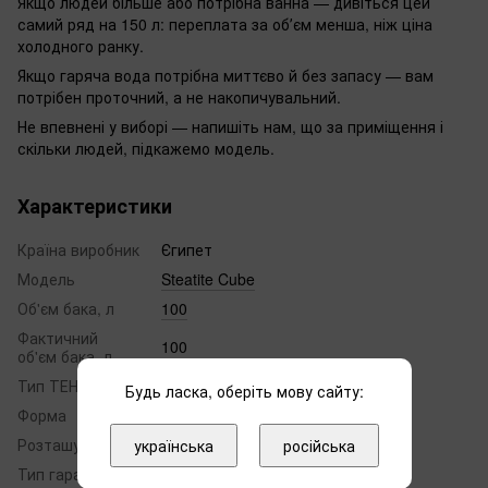
Якщо людей більше або потрібна ванна — дивіться цей
самий ряд на 150 л: переплата за обʼєм менша, ніж ціна
холодного ранку.
Якщо гаряча вода потрібна миттєво й без запасу — вам
потрібен проточний, а не накопичувальний.
Не впевнені у виборі — напишіть нам, що за приміщення і
скільки людей, підкажемо модель.
Характеристики
Країна виробник
Єгипет
Модель
Steatite Cube
Об'єм бака, л
100
Фактичний
100
об'єм бака, л
Тип ТЕНа
сухий
Будь ласка, оберіть мову сайту:
Форма
прямокутна
Розташування
вертикально
українська
російська
Тип гарантії
Виробник