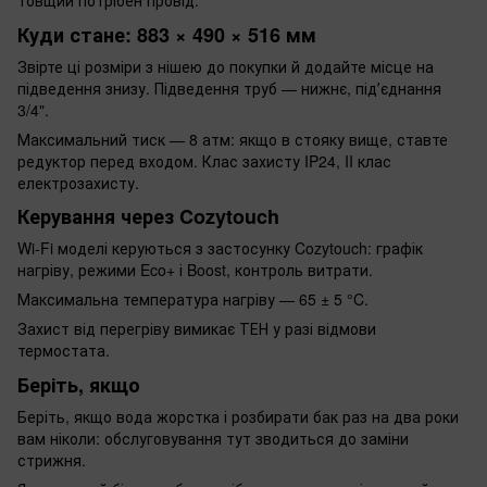
товщий потрібен провід.
Куди стане: 883 × 490 × 516 мм
Звірте ці розміри з нішею до покупки й додайте місце на
підведення знизу. Підведення труб — нижнє, підʼєднання
3/4".
Максимальний тиск — 8 атм: якщо в стояку вище, ставте
редуктор перед входом. Клас захисту IP24, II клас
електрозахисту.
Керування через Cozytouch
Wi-Fi моделі керуються з застосунку Cozytouch: графік
нагріву, режими Eco+ і Boost, контроль витрати.
Максимальна температура нагріву — 65 ± 5 °C.
Захист від перегріву вимикає ТЕН у разі відмови
термостата.
Беріть, якщо
Беріть, якщо вода жорстка і розбирати бак раз на два роки
вам ніколи: обслуговування тут зводиться до заміни
стрижня.