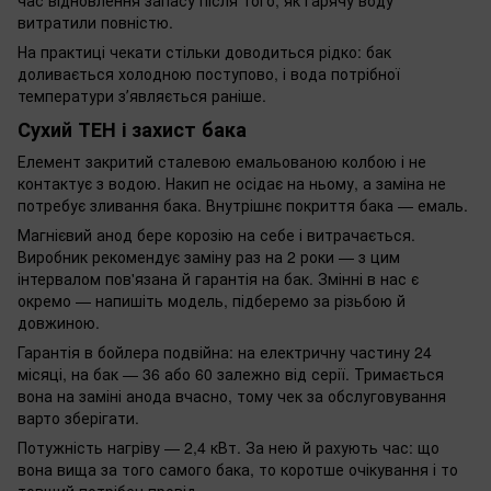
витратили повністю.
На практиці чекати стільки доводиться рідко: бак
доливається холодною поступово, і вода потрібної
температури зʼявляється раніше.
Сухий ТЕН і захист бака
Елемент закритий сталевою емальованою колбою і не
контактує з водою. Накип не осідає на ньому, а заміна не
потребує зливання бака. Внутрішнє покриття бака — емаль.
Магнієвий анод бере корозію на себе і витрачається.
Виробник рекомендує заміну раз на 2 роки — з цим
інтервалом пов'язана й гарантія на бак. Змінні в нас є
окремо — напишіть модель, підберемо за різьбою й
довжиною.
Гарантія в бойлера подвійна: на електричну частину 24
місяці, на бак — 36 або 60 залежно від серії. Тримається
вона на заміні анода вчасно, тому чек за обслуговування
варто зберігати.
Потужність нагріву — 2,4 кВт. За нею й рахують час: що
вона вища за того самого бака, то коротше очікування і то