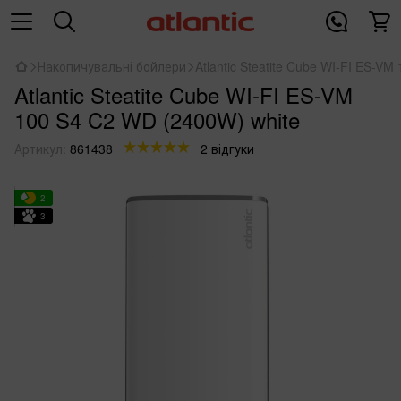
Накопичувальні бойлери
Atlantic Steatite Cube WI-FI ES-V
Atlantic Steatite Cube WI-FI ES-VM
100 S4 C2 WD (2400W) white
Артикул:
861438
2 відгуки
2
3