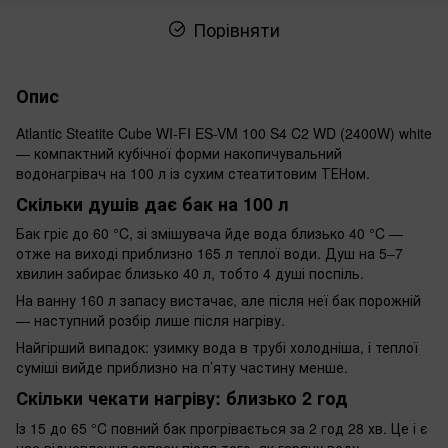
Порівняти
Опис
Atlantic Steatite Cube WI-FI ES-VM 100 S4 C2 WD (2400W) white
— компактний кубічної форми накопичувальний
водонагрівач на 100 л із сухим стеатитовим ТЕНом.
Скільки душів дає бак на 100 л
Бак гріє до 60 °C, зі змішувача йде вода близько 40 °C —
отже на виході приблизно 165 л теплої води. Душ на 5–7
хвилин забирає близько 40 л, тобто 4 душі поспіль.
На ванну 160 л запасу вистачає, але після неї бак порожній
— наступний розбір лише після нагріву.
Найгірший випадок: узимку вода в трубі холодніша, і теплої
суміші вийде приблизно на п’яту частину менше.
Скільки чекати нагріву: близько 2 год
Із 15 до 65 °C повний бак прогрівається за 2 год 28 хв. Це і є
час відновлення запасу після того, як гарячу воду