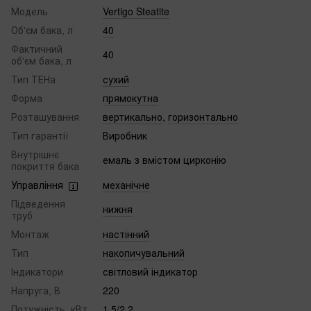
Модель
Vertigo Steatite
Об'єм бака, л
40
Фактичний
40
об'єм бака, л
Тип ТЕНа
сухий
Форма
прямокутна
Розташування
вертикально
,
горизонтально
Тип гарантії
Виробник
Внутрішнє
емаль з вмістом цирконію
покриття бака
Управління
механічне
Підведення
нижня
труб
Монтаж
настінний
Тип
накопичувальний
Індикатори
світловий індикатор
Напруга, В
220
Потужність, кВт
1,5/2,2