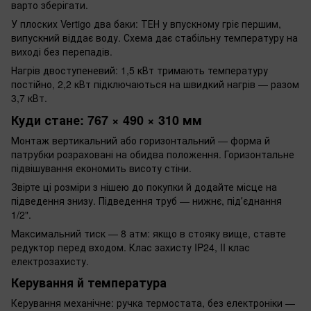
варто зберігати.
У плоских Vertigo два баки: ТЕН у впускному гріє першим,
випускний віддає воду. Схема дає стабільну температуру на
виході без перепадів.
Нагрів двоступеневий: 1,5 кВт тримають температуру
постійно, 2,2 кВт підключаються на швидкий нагрів — разом
3,7 кВт.
Куди стане: 767 × 490 × 310 мм
Монтаж вертикальний або горизонтальний — форма й
патрубки розраховані на обидва положення. Горизонтальне
підвішування економить висоту стіни.
Звірте ці розміри з нішею до покупки й додайте місце на
підведення знизу. Підведення труб — нижнє, підʼєднання
1/2".
Максимальний тиск — 8 атм: якщо в стояку вище, ставте
редуктор перед входом. Клас захисту IP24, II клас
електрозахисту.
Керування й температура
Керування механічне: ручка термостата, без електроніки —