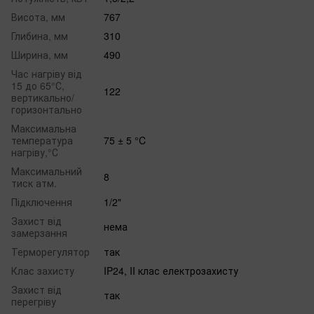
Висота, мм
767
Глибина, мм
310
Ширина, мм
490
Час нагріву від
15 до 65°С,
122
вертикально/
горизонтально
Максимальна
температура
75 ± 5 °C
нагріву,°С
Максимальний
8
тиск атм.
Підключення
1/2"
Захист від
нема
замерзання
Терморегулятор
так
Клас захисту
IP24, II клас електрозахисту
Захист від
так
перегріву