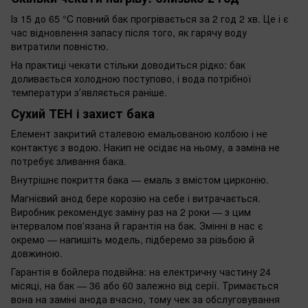
Із 15 до 65 °C повний бак прогрівається за 2 год 2 хв. Це і є
час відновлення запасу після того, як гарячу воду
витратили повністю.
На практиці чекати стільки доводиться рідко: бак
доливається холодною поступово, і вода потрібної
температури зʼявляється раніше.
Сухий ТЕН і захист бака
Елемент закритий сталевою емальованою колбою і не
контактує з водою. Накип не осідає на ньому, а заміна не
потребує зливання бака.
Внутрішнє покриття бака — емаль з вмістом цирконію.
Магнієвий анод бере корозію на себе і витрачається.
Виробник рекомендує заміну раз на 2 роки — з цим
інтервалом пов'язана й гарантія на бак. Змінні в нас є
окремо — напишіть модель, підберемо за різьбою й
довжиною.
Гарантія в бойлера подвійна: на електричну частину 24
місяці, на бак — 36 або 60 залежно від серії. Тримається
вона на заміні анода вчасно, тому чек за обслуговування