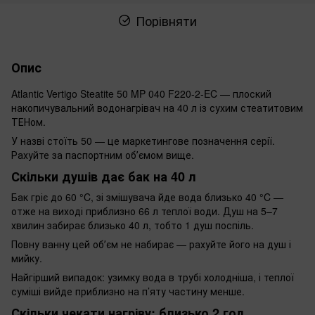
Порівняти
Опис
Atlantic Vertigo Steatite 50 MP 040 F220-2-EC — плоский
накопичувальний водонагрівач на 40 л із сухим стеатитовим
ТЕНом.
У назві стоїть 50 — це маркетингове позначення серії.
Рахуйте за паспортним обʼємом вище.
Скільки душів дає бак на 40 л
Бак гріє до 60 °C, зі змішувача йде вода близько 40 °C —
отже на виході приблизно 66 л теплої води. Душ на 5–7
хвилин забирає близько 40 л, тобто 1 душ поспіль.
Повну ванну цей обʼєм не набирає — рахуйте його на душ і
мийку.
Найгірший випадок: узимку вода в трубі холодніша, і теплої
суміші вийде приблизно на п’яту частину менше.
Скільки чекати нагріву: близько 2 год