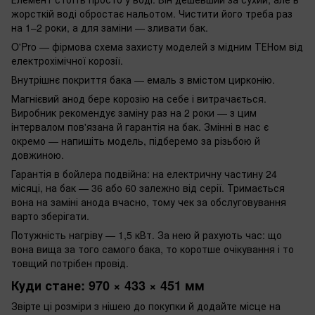
жорсткій воді обростає нальотом. Чистити його треба раз
на 1–2 роки, а для заміни — зливати бак.
O'Pro — фірмова схема захисту моделей з мідним ТЕНом від
електрохімічної корозії.
Внутрішнє покриття бака — емаль з вмістом цирконію.
Магнієвий анод бере корозію на себе і витрачається.
Виробник рекомендує заміну раз на 2 роки — з цим
інтервалом пов'язана й гарантія на бак. Змінні в нас є
окремо — напишіть модель, підберемо за різьбою й
довжиною.
Гарантія в бойлера подвійна: на електричну частину 24
місяці, на бак — 36 або 60 залежно від серії. Тримається
вона на заміні анода вчасно, тому чек за обслуговування
варто зберігати.
Потужність нагріву — 1,5 кВт. За нею й рахують час: що
вона вища за того самого бака, то коротше очікування і то
товщий потрібен провід.
Куди стане: 970 × 433 × 451 мм
Звірте ці розміри з нішею до покупки й додайте місце на