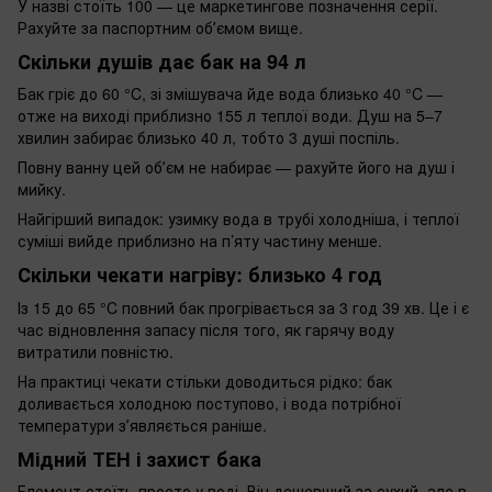
У назві стоїть 100 — це маркетингове позначення серії.
Рахуйте за паспортним обʼємом вище.
Скільки душів дає бак на 94 л
Бак гріє до 60 °C, зі змішувача йде вода близько 40 °C —
отже на виході приблизно 155 л теплої води. Душ на 5–7
хвилин забирає близько 40 л, тобто 3 душі поспіль.
Повну ванну цей обʼєм не набирає — рахуйте його на душ і
мийку.
Найгірший випадок: узимку вода в трубі холодніша, і теплої
суміші вийде приблизно на п’яту частину менше.
Скільки чекати нагріву: близько 4 год
Із 15 до 65 °C повний бак прогрівається за 3 год 39 хв. Це і є
час відновлення запасу після того, як гарячу воду
витратили повністю.
На практиці чекати стільки доводиться рідко: бак
доливається холодною поступово, і вода потрібної
температури зʼявляється раніше.
Мідний ТЕН і захист бака
Елемент стоїть просто у воді. Він дешевший за сухий, але в