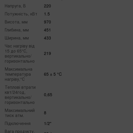
Напруга, В
220
Потужність, кВт
1.5
Висота, мм
970
Глибина, мм
451
Ширина, мм
433
Час нагріву від
15 до 65°С,
219
вертикально/
горизонтально
Максимальна
температура
65 ± 5 °C
нагріву,°С
Теплові втрати
квт/24год,
0,65
вертикально/
горизонтально
Максимальний
8
тиск атм.
Підключення
1/2"
Вага продукту,