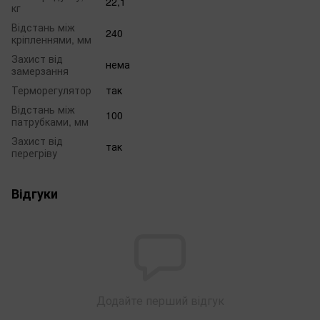
22,1
кг
Відстань між
240
кріпленнями, мм
Захист від
нема
замерзання
Терморегулятор
так
Відстань між
100
патрубками, мм
Захист від
так
перегріву
Відгуки
Додайте перший відгук