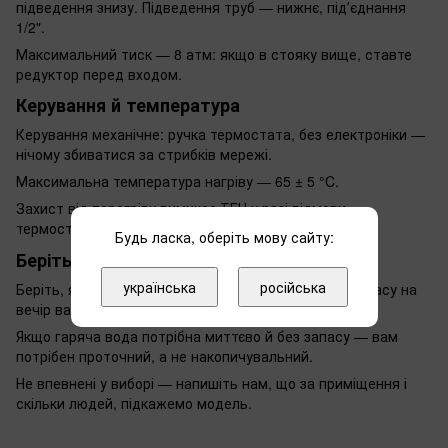
підведення знизу. Підведення труб — нижнє, підʼєднання
1/2".
Максимальний тиск — 8 атм: якщо в стояку вище, ставте
редуктор перед входом.
Керування й температура
Керування механічне: ручка термостата, без електроніки —
нічому збиватися за стрибків мережі.
Максимальна температура нагріву — 65 ± 5 °C.
Захист від перегріву вимикає ТЕН у разі відмови
термостата.
Будь ласка, оберіть мову сайту:
Беріть, якщо
українська
російська
Беріть, якщо вас двоє-троє і порахованого вище запасу на
вечір вам вистачає.
Якщо гаряча вода потрібна миттєво й без запасу — вам
потрібен проточний, а не накопичувальний.
Не впевнені у виборі — напишіть нам, що за приміщення і
скільки людей, підкажемо модель.