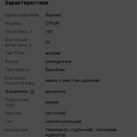
Характеристики
Країна виробник
Україна
Модель
O'ProP
Об'єм бака, л
100
Фактичний
94
об'єм бака, л
Тип ТЕНа
мокрий
Форма
циліндрична
Тип гарантії
Виробник
Внутрішнє
емаль з вмістом цирконію
покриття бака
Управління
механічне
Підведення
нижня
труб
Монтаж
настінний
Тип
накопичувальний
Індикатори
термометр стрілочний / світловий
індикатор