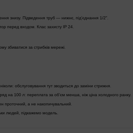
дення знизу. Підведення труб — нижнє, підʼєднання 1/2".
ор перед входом. Клас захисту IP 24.
ому збиватися за стрибків мережі.
 ніколи: обслуговування тут зводиться до заміни стрижня.
яд на 100 л: переплата за обʼєм менша, ніж ціна холодного ранку.
ен проточний, а не накопичувальний.
льки людей, підкажемо модель.