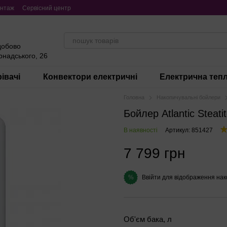
нтаж
Сервісний центр
добово
ернадського, 26
івачі
Конвектори електричні
Електрична тепл
Головна
Накопичувальні бойлери
Бойлер Atlantic Stea
В наявності
Артикул: 851427
7 799 грн
Ввійти
для відображення нак
%
Об'єм бака, л