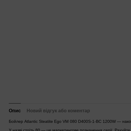
Опис
Новий відгук або коментар
Бойлер Atlantic Steatite Ego VM 080 D400S-1-BC 1200W — нако
У назві стоїть 80 — це маркетингове позначення серії. Рахуйт