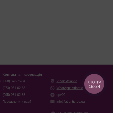
Контактна інформація
(068) 378-75-04
Viber: Atlantic
КНОПКА
СВЯЗИ
(073) 931-02-88
WhatApp: Atlantic
(095) 931-02-88
epv90
info@atlantic.co.ua
Передзвонити вам?