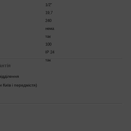
1/2"
19,7
240
нема
так
100
IP 24
так
антія
відділення
и Київ і передмістя)