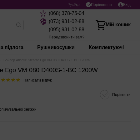
Порівняння
Рус
Укр
Вхід
(068) 378-75-04
(073) 931-02-88
Мій кошик
(095) 931-02-88
Передзвонити вам?
а підлога
Рушникосушки
Комплектуючі
Бойлер Atlantic Steatite Ego VM 080 D400S-1-BC 1200W
tite Ego VM 080 D400S-1-BC 1200W
Написати відгук
Порівняти
опичувальної знижки