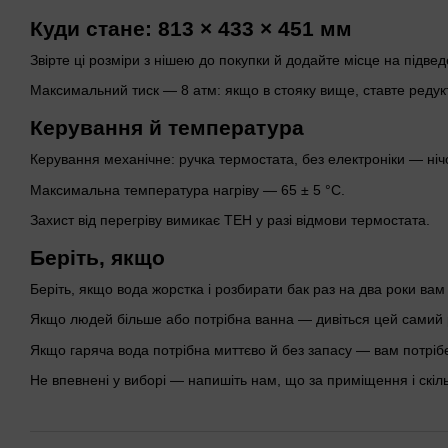
Куди стане: 813 × 433 × 451 мм
Звірте ці розміри з нішею до покупки й додайте місце на підве
Максимальний тиск — 8 атм: якщо в стояку вище, ставте редукт
Керування й температура
Керування механічне: ручка термостата, без електроніки — ніч
Максимальна температура нагріву — 65 ± 5 °C.
Захист від перегріву вимикає ТЕН у разі відмови термостата.
Беріть, якщо
Беріть, якщо вода жорстка і розбирати бак раз на два роки вам
Якщо людей більше або потрібна ванна — дивіться цей самий р
Якщо гаряча вода потрібна миттєво й без запасу — вам потріб
Не впевнені у виборі — напишіть нам, що за приміщення і скі