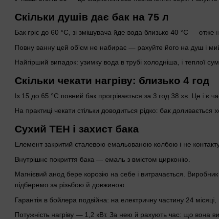
Скільки душів дає бак на 75 л
Бак гріє до 60 °C, зі змішувача йде вода близько 40 °C — отже 
Повну ванну цей обʼєм не набирає — рахуйте його на душ і ми
Найгірший випадок: узимку вода в трубі холодніша, і теплої су
Скільки чекати нагріву: близько 4 год
Із 15 до 65 °C повний бак прогрівається за 3 год 38 хв. Це і є 
На практиці чекати стільки доводиться рідко: бак доливається 
Сухий ТЕН і захист бака
Елемент закритий сталевою емальованою колбою і не контактує
Внутрішнє покриття бака — емаль з вмістом цирконію.
Магнієвий анод бере корозію на себе і витрачається. Виробник
підберемо за різьбою й довжиною.
Гарантія в бойлера подвійна: на електричну частину 24 місяці, 
Потужність нагріву — 1,2 кВт. За нею й рахують час: що вона ви