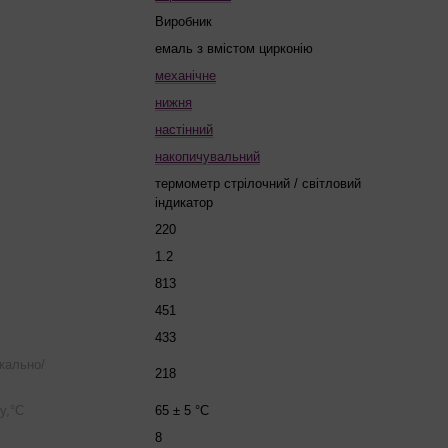
Виробник
емаль з вмістом цирконію
механічне
нижня
настінний
накопичувальний
термометр стрілочний / світловий
індикатор
220
1.2
813
451
433
икально/
218
у,°С
65 ± 5 °C
8