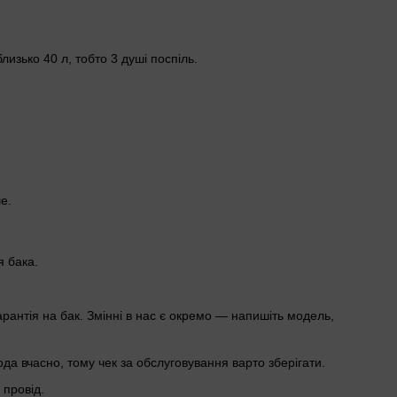
лизько 40 л, тобто 3 душі поспіль.
е.
я бака.
рантія на бак. Змінні в нас є окремо — напишіть модель,
ода вчасно, тому чек за обслуговування варто зберігати.
 провід.