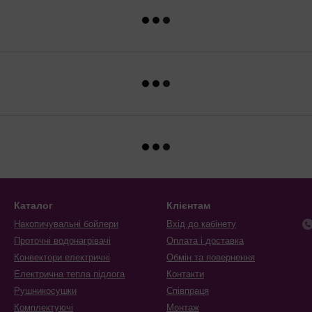
Каталог
Клієнтам
Накопичувальні бойлери
Вхід до кабінету
Проточні водонагрівачі
Оплата і доставка
Конвектори електричні
Обмін та повернення
Електрична тепла підлога
Контакти
Рушникосушки
Співпраця
Комплектуючі
Монтаж