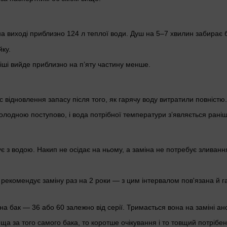
на виході приблизно 124 л теплої води. Душ на 5–7 хвилин забирає б
йку.
міші вийде приблизно на п’яту частину менше.
час відновлення запасу після того, як гарячу воду витратили повністю.
холодною поступово, і вода потрібної температури зʼявляється раніш
 з водою. Накип не осідає на ньому, а заміна не потребує зливанн
 рекомендує заміну раз на 2 роки — з цим інтервалом пов'язана й га
на бак — 36 або 60 залежно від серії. Тримається вона на заміні ан
ща за того самого бака, то коротше очікування і то товщий потрібен