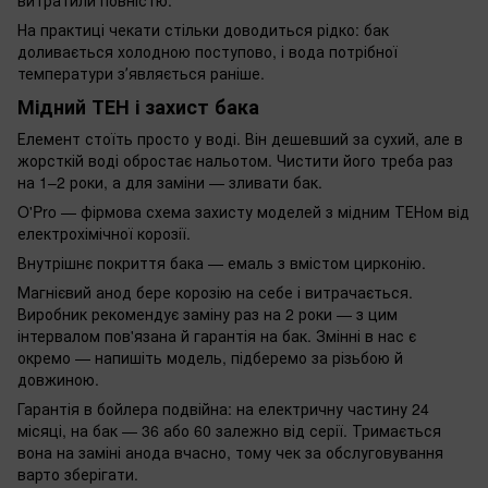
На практиці чекати стільки доводиться рідко: бак
доливається холодною поступово, і вода потрібної
температури зʼявляється раніше.
Мідний ТЕН і захист бака
Елемент стоїть просто у воді. Він дешевший за сухий, але в
жорсткій воді обростає нальотом. Чистити його треба раз
на 1–2 роки, а для заміни — зливати бак.
O'Pro — фірмова схема захисту моделей з мідним ТЕНом від
електрохімічної корозії.
Внутрішнє покриття бака — емаль з вмістом цирконію.
Магнієвий анод бере корозію на себе і витрачається.
Виробник рекомендує заміну раз на 2 роки — з цим
інтервалом пов'язана й гарантія на бак. Змінні в нас є
окремо — напишіть модель, підберемо за різьбою й
довжиною.
Гарантія в бойлера подвійна: на електричну частину 24
місяці, на бак — 36 або 60 залежно від серії. Тримається
вона на заміні анода вчасно, тому чек за обслуговування
варто зберігати.