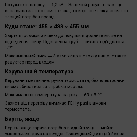
Потужність нагріву — 1,2 кВт. За нею й рахують час: що
вона вища за того самого бака, то коротше очікування і то
товщий потрібен провід.
Куди стане: 455 × 433 × 455 мм
Звірте ці розміри з нішею до покупки й додайте місце на
підведення знизу. Підведення труб — нижнє, підʼєднання
1/2".
Максимальний тиск — 8 атм: якщо в стояку вище, ставте
редуктор перед входом.
Керування й температура
Керування механічне: ручка термостата, без електроніки —
нічому збиватися за стрибків мережі.
Максимальна температура нагріву — 65 ± 5 °C.
Захист від перегріву вимикає ТЕН у разі відмови
термостата.
Беріть, якщо
Беріть, якщо гаряча потрібна в одній точці — мийка,
умивальник, дача на вихідні. Повноцінний душ цей бак не