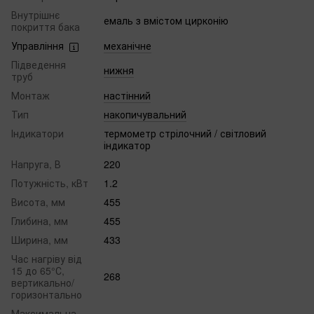
Внутрішнє
емаль з вмістом цирконію
покриття бака
Управління
механічне
Підведення
нижня
труб
Монтаж
настінний
Тип
накопичувальний
Індикатори
термометр стрілочний / світловий
індикатор
Напруга, В
220
Потужність, кВт
1.2
Висота, мм
455
Глибина, мм
455
Ширина, мм
433
Час нагріву від
15 до 65°С,
268
вертикально/
горизонтально
Максимальна