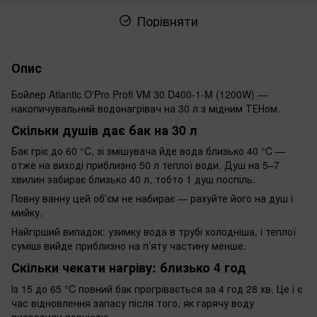
Порівняти
Опис
Бойлер Atlantic O'Pro Profi VM 30 D400-1-M (1200W) —
накопичувальний водонагрівач на 30 л з мідним ТЕНом.
Скільки душів дає бак на 30 л
Бак гріє до 60 °C, зі змішувача йде вода близько 40 °C —
отже на виході приблизно 50 л теплої води. Душ на 5–7
хвилин забирає близько 40 л, тобто 1 душ поспіль.
Повну ванну цей обʼєм не набирає — рахуйте його на душ і
мийку.
Найгірший випадок: узимку вода в трубі холодніша, і теплої
суміші вийде приблизно на п’яту частину менше.
Скільки чекати нагріву: близько 4 год
Із 15 до 65 °C повний бак прогрівається за 4 год 28 хв. Це і є
час відновлення запасу після того, як гарячу воду
витратили повністю.