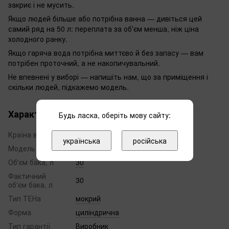
закриє і не мусить.
Якщо людей більше або потрібна ванна — дивіться цей
самий ряд на 50 л: переплата за обʼєм менша, ніж ціна
холодного ранку.
Якщо гаряча вода потрібна миттєво й без запасу — вам
потрібен проточний, а не накопичувальний.
Не впевнені у виборі — напишіть нам, що за приміщення і
скільки людей, підкажемо модель.
Характеристики
Будь ласка, оберіть мову сайту:
Країна виробник
Україна
українська
російська
Модель
O'ProP
Об'єм бака, л
30
Фактичний
30
об'єм бака, л
Тип ТЕНа
мокрий
Форма
циліндрична
Тип гарантії
Виробник