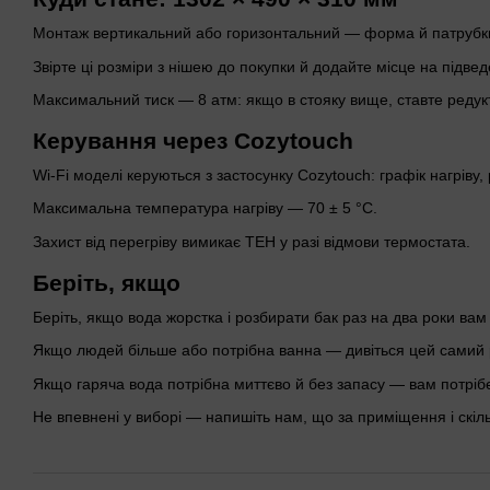
Монтаж вертикальний або горизонтальний — форма й патрубки 
Звірте ці розміри з нішею до покупки й додайте місце на підве
Максимальний тиск — 8 атм: якщо в стояку вище, ставте редукт
Керування через Cozytouch
Wi-Fi моделі керуються з застосунку Cozytouch: графік нагріву,
Максимальна температура нагріву — 70 ± 5 °C.
Захист від перегріву вимикає ТЕН у разі відмови термостата.
Беріть, якщо
Беріть, якщо вода жорстка і розбирати бак раз на два роки вам
Якщо людей більше або потрібна ванна — дивіться цей самий р
Якщо гаряча вода потрібна миттєво й без запасу — вам потріб
Не впевнені у виборі — напишіть нам, що за приміщення і скі