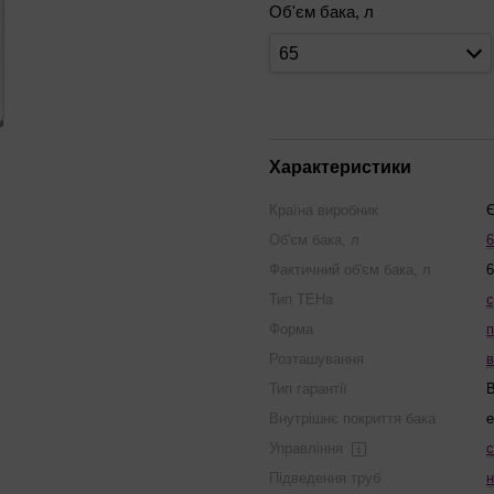
Об'єм бака, л
65
Характеристики
Країна виробник
Є
Об'єм бака, л
6
Фактичний об'єм бака, л
6
Тип ТЕНа
с
Форма
п
Розташування
в
Тип гарантії
Внутрішнє покриття бака
Управління
с
Підведення труб