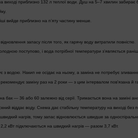
на виході приблизно 132 л теплої води. Душ на 5–7 хвилин забирає б
йку.
міші вийде приблизно на п’яту частину менше.
ас відновлення запасу після того, як гарячу воду витратили повністю.
холодною поступово, і вода потрібної температури зʼявляється раніш
 з водою. Накип не осідає на ньому, а заміна не потребує зливанн
 рекомендує заміну раз на 2 роки — з цим інтервалом пов'язана й га
на бак — 36 або 60 залежно від серії. Тримається вона на заміні ан
скний віддає воду. Схема дає стабільну температуру на виході без п
а швидкий нагрів, тому запас відновлюється швидше за односпіральн
 2,2 кВт підключаються на швидкий нагрів — разом 3,7 кВт.