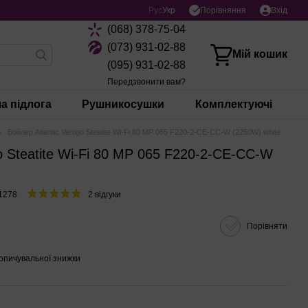
Порівняння
Рус
Укр
Вхід
(068) 378-75-04
(073) 931-02-88
Мій кошик
(095) 931-02-88
Передзвонити вам?
а підлога
Рушникосушки
Комплектуючі
Бойлер Atlantic Vertigo Steatite Wi-Fi 80 MP 065 F220-2-CE-CC-W (2250W) white
go Steatite Wi-Fi 80 MP 065 F220-2-CE-CC-W
1278
2 відгуки
Порівняти
опичувальної знижки