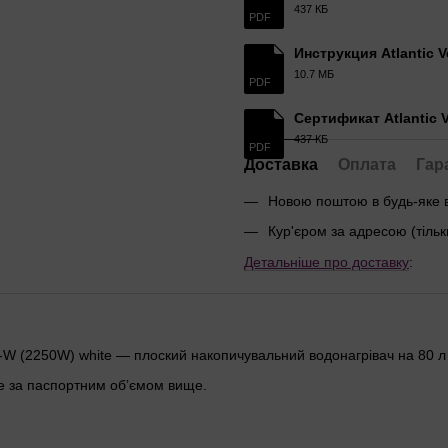
437 КБ
PDF
Инструкция Atlantic V
10.7 МБ
PDF
Сертификат Atlantic V
437 КБ
PDF
Доставка
Оплата
Гар
Новою поштою в будь-яке 
Кур'єром за адресою (тільк
Детальніше про доставку
:
CC-W (2250W) white — плоский накопичувальний водонагрівач на 80 
те за паспортним обʼємом вище.