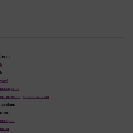
гипет
5
5
ухий
рямокутна
ертикально
,
горизонтально
Виробник
емаль
енсорне
нижня