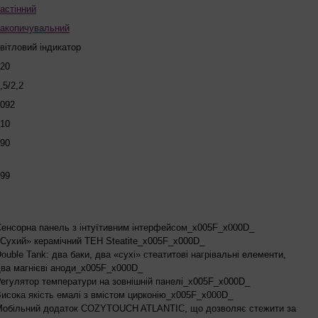
астінний
акопичувальний
вітловий індикатор
20
,5/2,2
092
10
90
99
енсорна панель з інтуїтивним інтерфейсом_x005F_x000D_
Сухий» керамічний ТЕН Steatite_x005F_x000D_
ouble Tank: два баки, два «сухі» стеатитові нагрівальні елементи,
ва магнієві аноди_x005F_x000D_
егулятор температури на зовнішній панелі_x005F_x000D_
исока якість емалі з вмістом цирконію_x005F_x000D_
Мобільний додаток COZYTOUCH ATLANTIC, що дозволяє стежити за