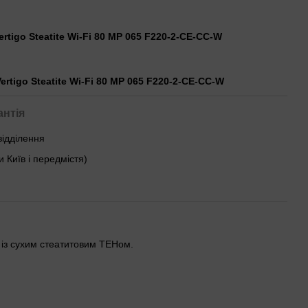
ertigo Steatite Wi-Fi 80 MP 065 F220-2-CE-CC-W
ertigo Steatite Wi-Fi 80 MP 065 F220-2-CE-CC-W
антія
відділення
и Київ і передмістя)
л із сухим стеатитовим ТЕНом.