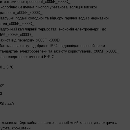
итратами електроенергії_x005F_x000D_
кологічно безпечна пінополіуретанова ізоляція високої
ільності_x005F_x000D_
атрубки подачі холодної та відбору гарячої води з нержавної
талі_x005F_x000D_
адточний капілярний термостат: економія електроенергії до
15%_x005F_x000D_
ахист від перегріву_x005F_x000D_
ає клас захисту від бризок IP24 і відповідає європейським
тандартам електробезпеки та захисту користувачів._x005F_x000D_
лас енергоефективності ErP С
0 ± 5 °C
/2"
3
50 / 440
 комплекті йде кабель з вилкою, запобіжний клапан, діелектрична
уфта, кронштейн