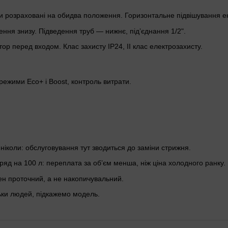
розраховані на обидва положення. Горизонтальне підвішування ек
дення знизу. Підведення труб — нижнє, підʼєднання 1/2".
ор перед входом. Клас захисту IP24, II клас електрозахисту.
 режими Eco+ і Boost, контроль витрати.
 ніколи: обслуговування тут зводиться до заміни стрижня.
яд на 100 л: переплата за обʼєм менша, ніж ціна холодного ранку.
ен проточний, а не накопичувальний.
льки людей, підкажемо модель.