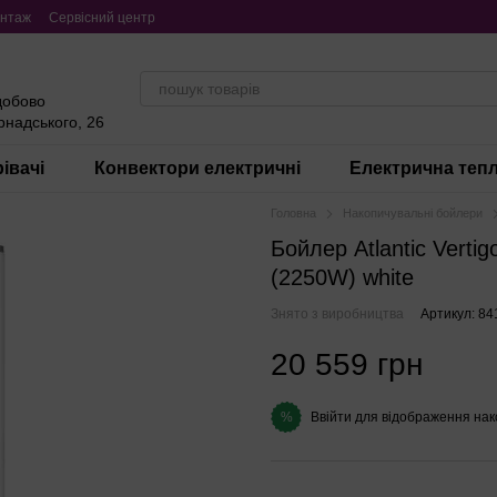
нтаж
Сервісний центр
добово
ернадського, 26
івачі
Конвектори електричні
Електрична тепл
Головна
Накопичувальні бойлери
Бойлер Atlantic Verti
(2250W) white
Знято з виробництва
Артикул: 84
20 559 грн
Ввійти
для відображення нак
%