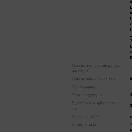
в
Е
щ
П
с
Н
З
М
с
К
Максимальна температура
7
нагріву,°С
Максимальний тиск атм.
8
Підключення
1
Вага продукту, кг
3
Відстань між кріпленнями,
3
мм
Наявність Wi-Fi
є
Комплектація
У
м