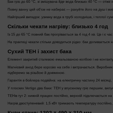
Бак гріє до 60 °C, зі змішувача йде вода близько 40 °C — отже 
Повну ванну цей обʼєм не набирає — рахуйте його на душ і ми
Найгірший випадок: узимку вода в трубі холодніша, і теплої су
Скільки чекати нагріву: близько 4 год
Із 15 до 65 °C повний бак прогрівається за 4 год 4 хв. Це і є ч
На практиці чекати стільки доводиться рідко: бак доливається 
Сухий ТЕН і захист бака
Елемент закритий сталевою емальованою колбою і не контактує
Магнієвий анод бере корозію на себе і витрачається. Виробник
підберемо за різьбою й довжиною.
Гарантія в бойлера подвійна: на електричну частину 24 місяці, 
У плоских Vertigo два баки: ТЕН у впускному гріє першим, випу
ТЕНів тут 2: нижній працює постійно, верхній підключається н
Нагрів двоступеневий: 1,5 кВт тримають температуру постійно,
Куди стане: 1302 × 490 × 310 мм