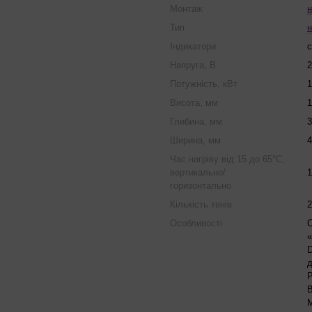
Монтаж
н
Тип
н
Індикатори
с
Напруга, В
2
Потужність, кВт
1
Висота, мм
1
Глибина, мм
3
Ширина, мм
4
Час нагріву від 15 до 65°С,
вертикально/
1
горизонтально
Кількість тенів
2
Особливості
С
«
D
д
Р
В