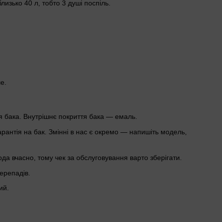
лизько 40 л, тобто 3 душі поспіль.
е.
я бака. Внутрішнє покриття бака — емаль.
рантія на бак. Змінні в нас є окремо — напишіть модель,
ода вчасно, тому чек за обслуговування варто зберігати.
ерепадів.
ий.