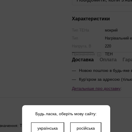
Характеристики
Тип ТЕНа
мокрий
Тип
Нагрівальний 
Напруга, В
220
Призначення
ТЕН
Доставка
Оплата
Гар
Новою поштою в будь-яке 
Кур'єром за адресою (тільк
Детальніше про доставку
:
Будь ласка, оберіть мову сайту:
значення: ТЕН.
українська
російська