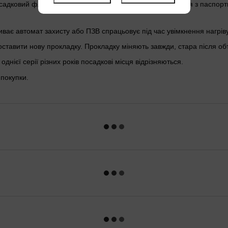
садковий фланець, довжина й потужність мають збігатися з паспор
биває автомат захисту або ПЗВ спрацьовує під час увімкнення нагріву
оставити нову прокладку. Прокладку міняють завжди, стара після об
нієї серії різних років посадкові місця відрізняються.
покупки.