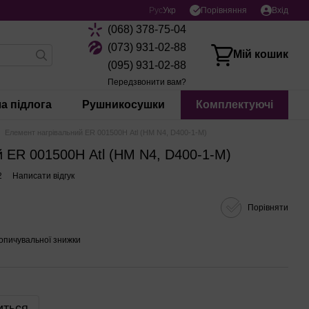
Порівняння
Рус
Укр
Вхід
(068) 378-75-04
(073) 931-02-88
Мій кошик
(095) 931-02-88
Передзвонити вам?
а підлога
Рушникосушки
Комплектуючі
Елемент нагрівальний ER 001500Н Atl (HM N4, D400-1-M)
 ER 001500Н Atl (HM N4, D400-1-M)
2
Написати відгук
Порівняти
опичувальної знижки
иться