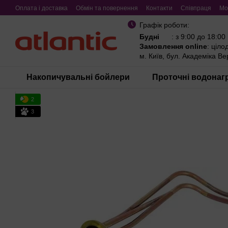
Перейти до основного контенту
Оплата і доставка
Обмін та повернення
Контакти
Співпраця
Мо
Графік роботи:
Будні
: з 9:00 до 18:00
Замовлення online
: ціло
м. Київ, бул. Академіка В
Накопичувальні бойлери
Проточні водонагр
2
3