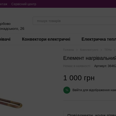
нтаж
Сервісний центр
добово
ернадського, 26
івачі
Конвектори електричні
Електрична тепл
Головна
Комплектуючі
ТЕНи
Елемент нагрівальний
Немає в наявності
Артикул: 3646
1 000 грн
Ввійти
для відображення нак
%
Повідомити, коли з'яв