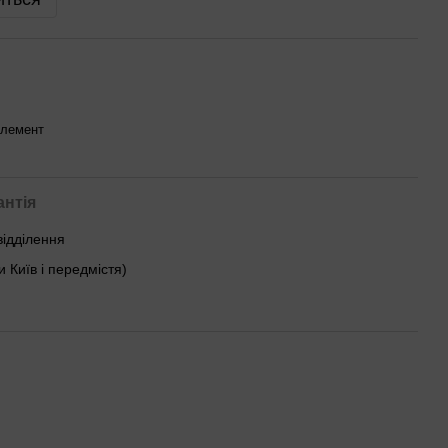
елемент
антія
відділення
и Київ і передмістя)