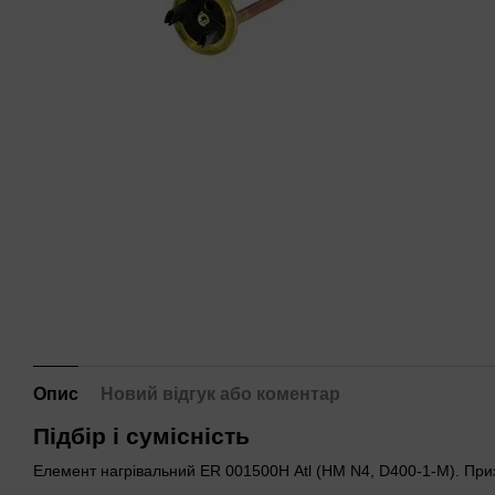
Опис
Новий відгук або коментар
Підбір і сумісність
Елемент нагрівальний ER 001500Н Atl (HM N4, D400-1-M). При