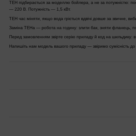
ТЕН підбирається за моделлю бойлера, а не за потужністю: по
— 220 В. Потужність — 1,5 кВт.
ТЕН час міняти, якщо вода гріється вдвічі довше за звичне, ви
Заміна ТЕНа — робота на годину: злити бак, зняти фланець, п
Перед замовленням звірте серію приладу й код на шильдику: в од
Напишіть нам модель вашого приладу — звіримо сумісність до 