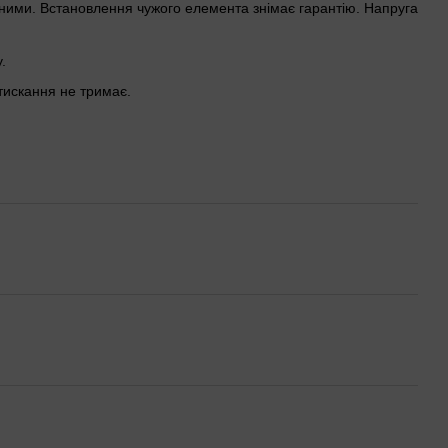
тними. Встановлення чужого елемента знімає гарантію. Напруга
.
тискання не тримає.